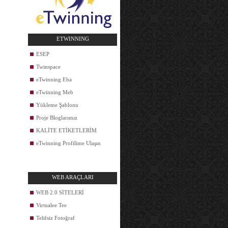
ETWINNING
ESEP
Twinspace
eTwinning Eba
eTwinning Meb
Yükleme Şablonu
Proje Bloglarımız
KALİTE ETİKETLERİM
eTwinning Profilime Ulaşın
WEB ARAÇLARI
WEB 2.0 SİTELERİ
Virtualee Tee
Telifsiz Fotoğraf