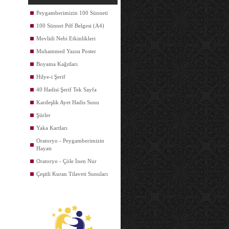
Peygamberimizin 100 Sünneti
100 Sünnet Pdf Belgesi (A4)
Mevlidi Nebi Etkinlikleri
Muhammed Yazısı Poster
Boyama Kağıtları
Hilye-i Şerif
40 Hadisi Şerif Tek Sayfa
Kardeşlik Ayet Hadis Sunu
Şiirler
Yaka Kartları
Oratoryo - Peygamberimizin
Hayatı
Oratoryo - Çöle İnen Nur
Çeşitli Kuran Tilaveti Sunuları