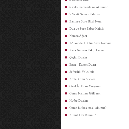
5 vakit namazda ne okunur?
5 Vakit Namaz Tablosu
Zamm-ı Sure Bilgi Notu
Dua ve Sure Ezber Kağıdı
Namaz Ağacı
12 Günde 1 Yılın Kaza Namazı
Kaza Namazı Takip Cetveli
Çeşitli Dualar
Ezan - Kamet Duası
Seferilik-Yolculuk
Kıble Yönü Sticker
Okul İçi Ezan Yarışması
Cuma Namazı Gülbank
Hutbe Duaları
Cuma hutbesi nasıl okunur?
Kunut 1 ve Kunut 2