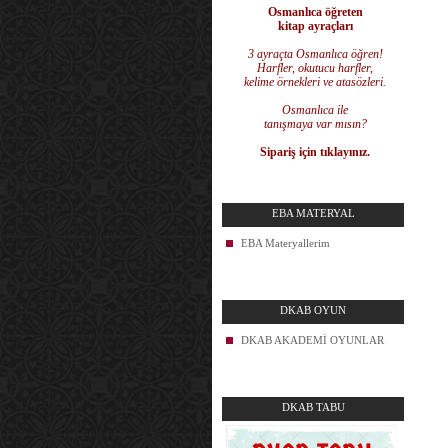
Osmanlıca öğreten
kitap ayraçları
3 ayraçta Osmanlıca öğren!
Harfler, okutucu harfler,
kelime örnekleri ve atasözleri.
Osmanlıca ile
tanışmaya var mısın?
Sipariş için tıklayınız.
EBA MATERYAL
EBA Materyallerim
DKAB OYUN
DKAB AKADEMİ OYUNLAR
DKAB TABU