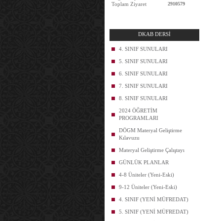
Toplam Ziyaret
2910579
DKAB DERSİ
4. SINIF SUNULARI
5. SINIF SUNULARI
6. SINIF SUNULARI
7. SINIF SUNULARI
8. SINIF SUNULARI
2024 ÖĞRETİM
PROGRAMLARI
DÖGM Materyal Geliştirme
Kılavuzu
Materyal Geliştirme Çalıştayı
GÜNLÜK PLANLAR
4-8 Üniteler (Yeni-Eski)
9-12 Üniteler (Yeni-Eski)
4. SINIF (YENİ MÜFREDAT)
5. SINIF (YENİ MÜFREDAT)