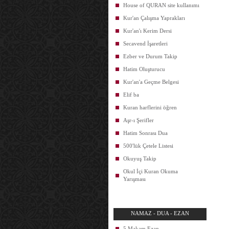
House of QURAN site kullanımı
Kur'an Çalışma Yaprakları
Kur'an'ı Kerim Dersi
Secavend İşaretleri
Ezber ve Durum Takip
Hatim Oluşturucu
Kur'an'a Geçme Belgesi
Elif ba
Kuran harflerini öğren
Aşr-ı Şerifler
Hatim Sonrası Dua
500'lük Çetele Listesi
Okuyuş Takip
Okul İçi Kuran Okuma
Yarışması
NAMAZ - DUA - EZAN
5 Makam Ezan