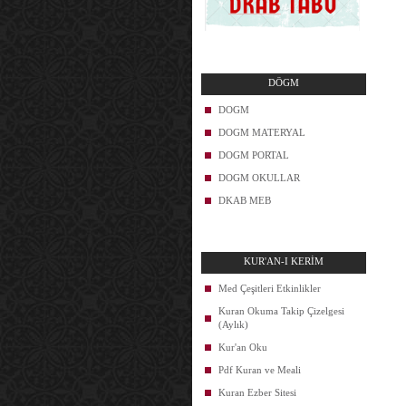
DÖGM
DOGM
DOGM MATERYAL
DOGM PORTAL
DOGM OKULLAR
DKAB MEB
KUR'AN-I KERİM
Med Çeşitleri Etkinlikler
Kuran Okuma Takip Çizelgesi
(Aylık)
Kur'an Oku
Pdf Kuran ve Meali
Kuran Ezber Sitesi