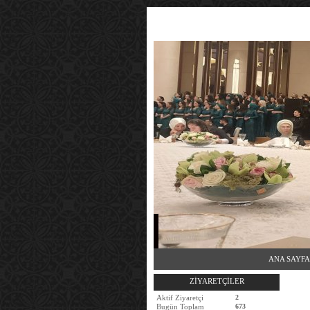
ANA SAYFA
ZİYARETÇİLER
Aktif Ziyaretçi
2
Bugün Toplam
673