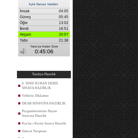
Yazılıya Hazırlık
6. SINIF KURAN DERSİ
SINAVA HAZIRLIK
Velilerin Dikkatine
DKAB SINAVINA HAZIRLIK
Peygamberimizin Hayatı
Sınavına Hazırlık
Kur'an-ı Kerim Sınava Hazırlık
Salavat Yarışması