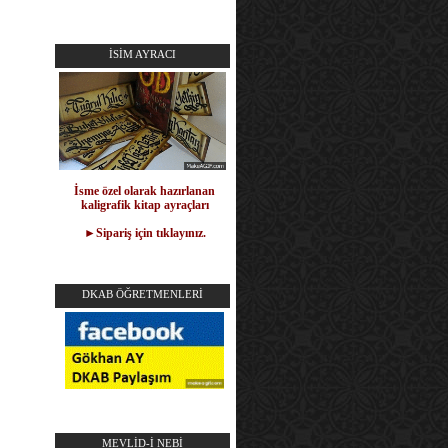
İSİM AYRACI
İsme özel olarak hazırlanan
kaligrafik kitap ayraçları
►Sipariş için tıklayınız.
DKAB ÖĞRETMENLERİ
MEVLİD-İ NEBİ