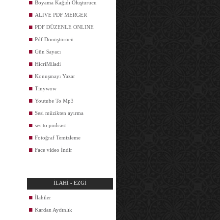
Boyama Kağıdı Oluşturucu
ALIVE PDF MERGER
PDF DÜZENLE ONLINE
Pdf Dönüştürücü
Gün Sayacı
HicriMiladi
Konuşmayı Yazar
Tinywow
Youtube To Mp3
Sesi müzikten ayırma
ses to podcast
Fotoğraf Temizleme
Face video İndir
İLAHİ - EZGİ
İlahiler
Kardan Aydınlık