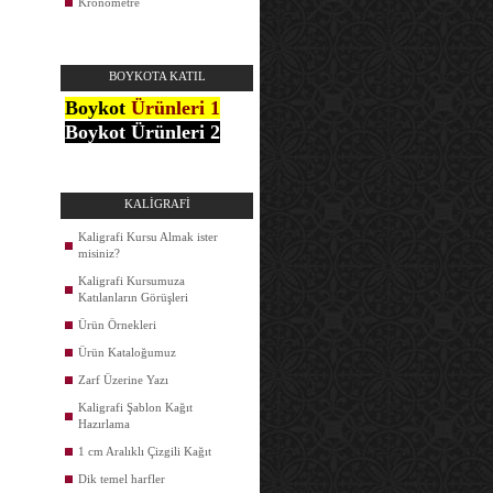
Kronometre
BOYKOTA KATIL
Boykot
Ürünleri 1
Boykot Ürünleri 2
KALİGRAFİ
Kaligrafi Kursu Almak ister
misiniz?
Kaligrafi Kursumuza
Katılanların Görüşleri
Ürün Örnekleri
Ürün Kataloğumuz
Zarf Üzerine Yazı
Kaligrafi Şablon Kağıt
Hazırlama
1 cm Aralıklı Çizgili Kağıt
Dik temel harfler