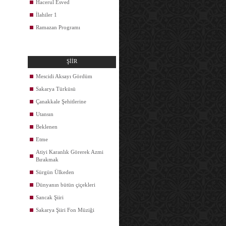
Hacerul Esved
İlahiler 1
Ramazan Programı
ŞİİR
Mescidi Aksayı Gördüm
Sakarya Türküsü
Çanakkale Şehitlerine
Utansın
Beklenen
Etme
Atiyi Karanlık Görerek Azmi
Bırakmak
Sürgün Ülkeden
Dünyanın bütün çiçekleri
Sancak Şiiri
Sakarya Şiiri Fon Müziği