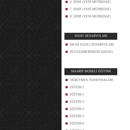
6. SINIF (YENİ MÜFREDAT)
7. SINIF (YENİ MÜFREDAT)
8. SINIF (YENİ MÜFREDAT)
SINAV SENARYOLARI
DKAB YAZILI SENARYOLARI
PEYGAMBERİMİZİN HAYATI
MAARİF MODELİ EĞİTİMİ
ÖĞRETMEN YANSITMALARI
EĞİTİM 1
EĞİTİM 2
EĞİTİM 3
EĞİTİM 4
EĞİTİM 5
EĞİTİM 6