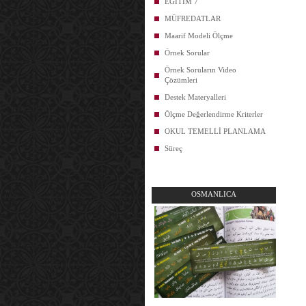
EĞİTİM 7
MÜFREDATLAR
Maarif Modeli Ölçme
Örnek Sorular
Örnek Soruların Video
Çözümleri
Destek Materyalleri
Ölçme Değerlendirme Kriterler
OKUL TEMELLİ PLANLAMA
Süreç
OSMANLICA