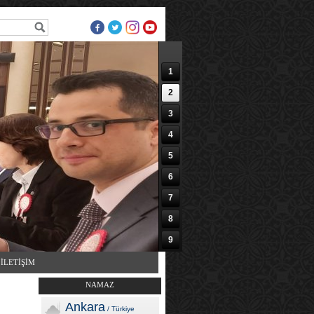
1
2
3
4
5
6
7
8
9
10
İLETİŞİM
NAMAZ