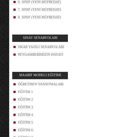
6. SINIF (YENİ MÜFREDAT)
7. SINIF (YENİ MÜFREDAT)
8. SINIF (YENİ MÜFREDAT)
SINAV SENARYOLARI
DKAB YAZILI SENARYOLARI
PEYGAMBERİMİZİN HAYATI
MAARİF MODELİ EĞİTİMİ
ÖĞRETMEN YANSITMALARI
EĞİTİM 1
EĞİTİM 2
EĞİTİM 3
EĞİTİM 4
EĞİTİM 5
EĞİTİM 6