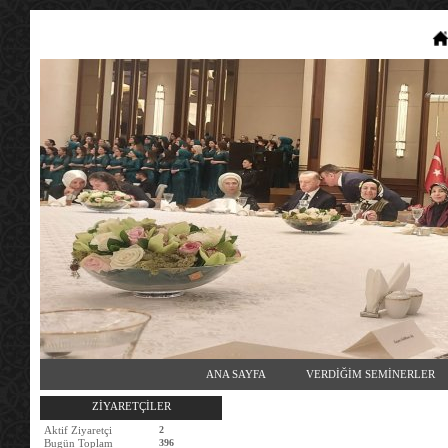
ANA SAYFA
VERDİĞİM SEMİNERLER
ZİYARETÇİLER
Aktif Ziyaretçi
2
Bugün Toplam
396