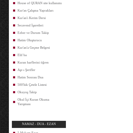
House of QURAN site kullanımı
Kur'an Çalışma Yaprakları
Kur'an'ı Kerim Dersi
Secavend İşaretleri
Ezber ve Durum Takip
Hatim Oluşturucu
Kur'an'a Geçme Belgesi
Elif ba
Kuran harflerini öğren
Aşr-ı Şerifler
Hatim Sonrası Dua
500'lük Çetele Listesi
Okuyuş Takip
Okul İçi Kuran Okuma
Yarışması
NAMAZ - DUA - EZAN
5 Makam Ezan