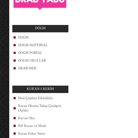
DÖGM
DOGM
DOGM MATERYAL
DOGM PORTAL
DOGM OKULLAR
DKAB MEB
KUR'AN-I KERİM
Med Çeşitleri Etkinlikler
Kuran Okuma Takip Çizelgesi
(Aylık)
Kur'an Oku
Pdf Kuran ve Meali
Kuran Ezber Sitesi