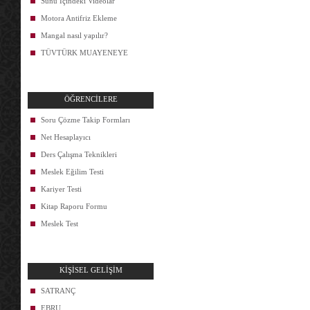
Sunu İçindeki Videolar
Motora Antifriz Ekleme
Mangal nasıl yapılır?
TÜVTÜRK MUAYENEYE
ÖĞRENCİLERE
Soru Çözme Takip Formları
Net Hesaplayıcı
Ders Çalışma Teknikleri
Meslek Eğilim Testi
Kariyer Testi
Kitap Raporu Formu
Meslek Test
KİŞİSEL GELİŞİM
SATRANÇ
EBRU