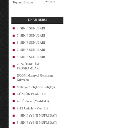
Toplam Ziyaret
2911613
DKAB DERSİ
4. SINIF SUNULARI
5. SINIF SUNULARI
6. SINIF SUNULARI
7. SINIF SUNULARI
8. SINIF SUNULARI
2024 ÖĞRETİM
PROGRAMLARI
DÖGM Materyal Geliştirme
Kılavuzu
Materyal Geliştirme Çalıştayı
GÜNLÜK PLANLAR
4-8 Üniteler (Yeni-Eski)
9-12 Üniteler (Yeni-Eski)
4. SINIF (YENİ MÜFREDAT)
5. SINIF (YENİ MÜFREDAT)