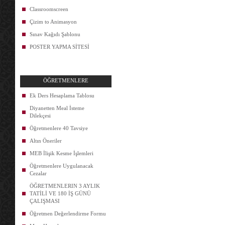
Classroomscreen
Çizim to Animasyon
Sınav Kağıdı Şablonu
POSTER YAPMA SİTESİ
ÖĞRETMENLERE
Ek Ders Hesaplama Tablosu
Diyanetten Meal İsteme
Dilekçesi
Öğretmenlere 40 Tavsiye
Altın Öneriler
MEB İlişik Kesme İşlemleri
Öğretmenlere Uygulanacak
Cezalar
ÖĞRETMENLERIN 3 AYLIK
TATİLİ VE 180 İŞ GÜNÜ
ÇALIŞMASI
Öğretmen Değerlendirme Formu