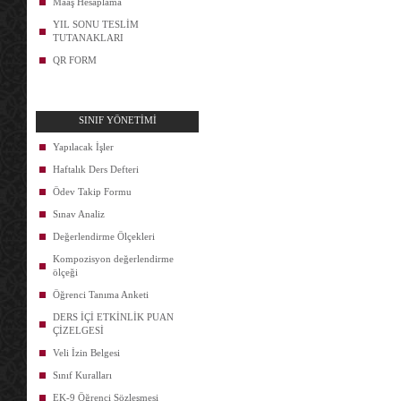
Maaş Hesaplama
YIL SONU TESLİM
TUTANAKLARI
QR FORM
SINIF YÖNETİMİ
Yapılacak İşler
Haftalık Ders Defteri
Ödev Takip Formu
Sınav Analiz
Değerlendirme Ölçekleri
Kompozisyon değerlendirme
ölçeği
Öğrenci Tanıma Anketi
DERS İÇİ ETKİNLİK PUAN
ÇİZELGESİ
Veli İzin Belgesi
Sınıf Kuralları
EK-9 Öğrenci Sözleşmesi