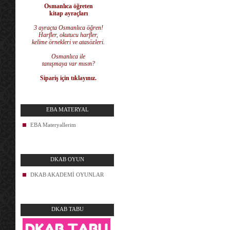
Osmanlıca öğreten
kitap ayraçları
3 ayraçta Osmanlıca öğren!
Harfler, okutucu harfler,
kelime örnekleri ve atasözleri.
Osmanlıca ile
tanışmaya var mısın?
Sipariş için tıklayınız.
EBA MATERYAL
EBA Materyallerim
DKAB OYUN
DKAB AKADEMİ OYUNLAR
DKAB TABU