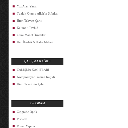
Yaz Atan Yazar
Tuzluk Oyunu Allah'ın Sıfatları
Hicri Takvim Çarkı
Kelime-i Tevhid
Cami Maket Örnekleri
Hac İbadeti & Kabe Maketi
ÇALIŞMA KAĞIDI
ÇALIŞMA KAĞITLARI
Kompozisyon Yazma Kağıdı
Hicri Takvimin Ayları
PROGRAM
Zipgrade Optik
Plickers
Poster Yapma