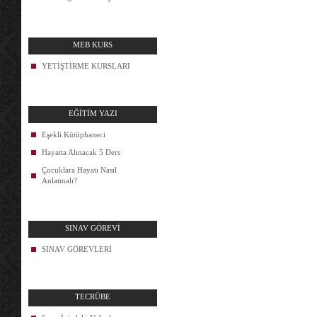
MEB KURS
YETİŞTİRME KURSLARI
EĞİTİM YAZI
Eşekli Kütüphaneci
Hayatta Alınacak 5 Ders
Çocuklara Hayatı Nasıl
Anlatmalı?
SINAV GÖREVİ
SINAV GÖREVLERİ
TECRÜBE