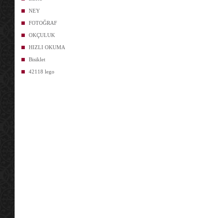
NEY
FOTOĞRAF
OKÇULUK
HIZLI OKUMA
Bisiklet
42118 lego