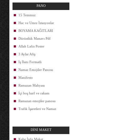
PANO
15 Temmuz
Hac ve Umre İstasyonlar
BOYAMA KAĞITLARI
Dürüstlük Manavı Pdf
Allah Lafzı Poster
3 Aylar Afiş
İş İlanı Formatlı
Namaz Emojiler Panosu
Manifesto
Ramazan Mahyası
İçi boş harf ve rakam
Ramazan emojiler panosu
Trafik İşaretleri ve Namaz
DİNİ MAKET
Kabe İnfo Maket