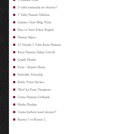
5 vakit namazda ne okunur?
5 Vakit Namaz Tablosu
Zamm-ı Sure Bilgi Notu
Dua ve Sure Ezber Kağıdı
Namaz Ağacı
12 Günde 1 Yılın Kaza Namazı
Kaza Namazı Takip Cetveli
Çeşitli Dualar
Ezan - Kamet Duası
Seferilik-Yolculuk
Kıble Yönü Sticker
Okul İçi Ezan Yarışması
Cuma Namazı Gülbank
Hutbe Duaları
Cuma hutbesi nasıl okunur?
Kunut 1 ve Kunut 2