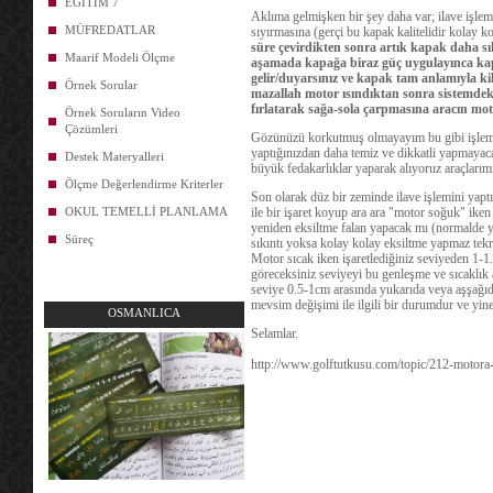
EĞİTİM 7
Aklıma gelmişken bir şey daha var; ilave işlem
MÜFREDATLAR
sıyırmasına (gerçi bu kapak kalitelidir kolay k
süre çevirdikten sonra artık kapak daha s
Maarif Modeli Ölçme
aşamada kapağa biraz güç uygulayınca ka
gelir/duyarsınız ve kapak tam anlamıyla kil
Örnek Sorular
mazallah motor ısındıktan sonra sistemdeki 
fırlatarak sağa-sola çarpmasına aracın moto
Örnek Soruların Video
Çözümleri
Gözünüzü korkutmuş olmayayım bu gibi işlemler
yaptığınızdan daha temiz ve dikkatli yapmayacak
Destek Materyalleri
büyük fedakarlıklar yaparak alıyoruz araçlarımız
Ölçme Değerlendirme Kriterler
Son olarak düz bir zeminde ilave işlemini yapt
OKUL TEMELLİ PLANLAMA
ile bir işaret koyup ara ara "motor soğuk" iken
yeniden eksiltme falan yapacak mı (normalde 
Süreç
sıkıntı yoksa kolay kolay eksiltme yapmaz tek
Motor sıcak iken işaretlediğiniz seviyeden 1-1
göreceksiniz seviyeyi bu genleşme ve sıcaklık 
seviye 0.5-1cm arasında yukarıda veya aşşağıda
mevsim değişimi ile ilgili bir durumdur ve yin
OSMANLICA
Selamlar.
http://www.golftutkusu.com/topic/212-motora-