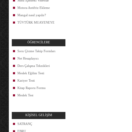
Sunu İçindeki Videolar
Motora Antifriz Ekleme
Mangal nasıl yapılır?
TÜVTÜRK MUAYENEYE
ÖĞRENCİLERE
Soru Çözme Takip Formları
Net Hesaplayıcı
Ders Çalışma Teknikleri
Meslek Eğilim Testi
Kariyer Testi
Kitap Raporu Formu
Meslek Test
KİŞİSEL GELİŞİM
SATRANÇ
EBRU