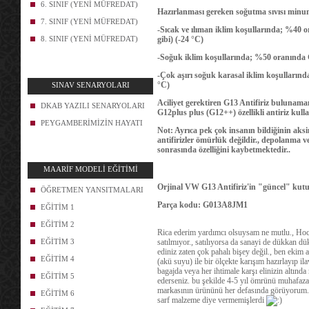
6. SINIF (YENİ MÜFREDAT)
Hazırlanması gereken soğutma sıvısı min
7. SINIF (YENİ MÜFREDAT)
-Sıcak ve ılıman iklim koşullarında; %40 
8. SINIF (YENİ MÜFREDAT)
gibi) (-24
°C)
-Soğuk iklim koşullarında; %50 oranında G
-Çok aşırı soğuk karasal iklim koşulları
°C)
SINAV SENARYOLARI
Aciliyet gerektiren G13 Antifiriz bulunama
DKAB YAZILI SENARYOLARI
G12plus plus (G12++) özellikli antiriz kullan
PEYGAMBERİMİZİN HAYATI
Not: Ayrıca pek çok insanın bildiğinin ak
antifirizler ömürlük değildir., depolanma v
sonrasında özelliğini kaybetmektedir..
MAARİF MODELİ EĞİTİMİ
Orjinal VW G13 Antifiriz'in "güncel" kutu
ÖĞRETMEN YANSITMALARI
Parça kodu: G013A8JM1
EĞİTİM 1
EĞİTİM 2
Rica ederim yardımcı olsuysam ne mutlu., Hoc
EĞİTİM 3
satılmıyor., satılıyorsa da sanayi de dükkan 
ediniz zaten çok pahalı bişey değil., ben ekim a
EĞİTİM 4
(akü suyu) ile bir ölçekte karışım hazırlayıp ila
bagajda veya her ihtimale karşı elinizin altında
EĞİTİM 5
ederseniz. bu şekilde 4-5 yıl ömrünü muhafaza 
markasının ürününü her defasında görüyorum., S
EĞİTİM 6
sarf malzeme diye vermemişlerdi