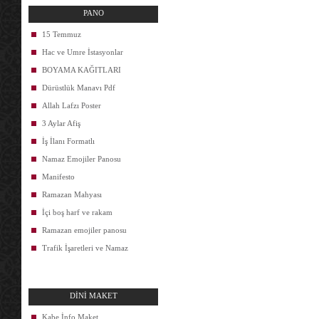
PANO
15 Temmuz
Hac ve Umre İstasyonlar
BOYAMA KAĞITLARI
Dürüstlük Manavı Pdf
Allah Lafzı Poster
3 Aylar Afiş
İş İlanı Formatlı
Namaz Emojiler Panosu
Manifesto
Ramazan Mahyası
İçi boş harf ve rakam
Ramazan emojiler panosu
Trafik İşaretleri ve Namaz
DİNİ MAKET
Kabe İnfo Maket