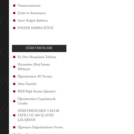
Classroomscreen
Çizim to Animasyon
Sınav Kağıdı Şablonu
POSTER YAPMA SİTESİ
ÖĞRETMENLERE
Ek Ders Hesaplama Tablosu
Diyanetten Meal İsteme
Dilekçesi
Öğretmenlere 40 Tavsiye
Altın Öneriler
MEB İlişik Kesme İşlemleri
Öğretmenlere Uygulanacak
Cezalar
ÖĞRETMENLERIN 3 AYLIK
TATİLİ VE 180 İŞ GÜNÜ
ÇALIŞMASI
Öğretmen Değerlendirme Formu