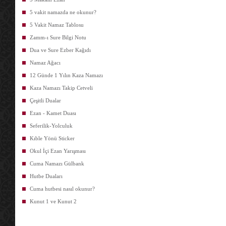
5 vakit namazda ne okunur?
5 Vakit Namaz Tablosu
Zamm-ı Sure Bilgi Notu
Dua ve Sure Ezber Kağıdı
Namaz Ağacı
12 Günde 1 Yılın Kaza Namazı
Kaza Namazı Takip Cetveli
Çeşitli Dualar
Ezan - Kamet Duası
Seferilik-Yolculuk
Kıble Yönü Sticker
Okul İçi Ezan Yarışması
Cuma Namazı Gülbank
Hutbe Duaları
Cuma hutbesi nasıl okunur?
Kunut 1 ve Kunut 2