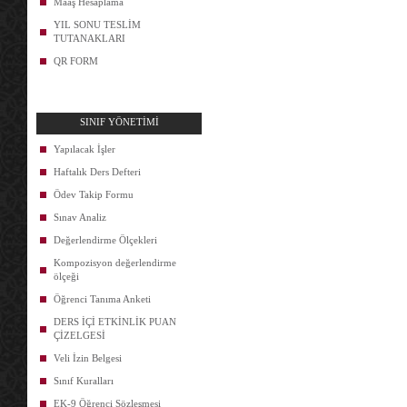
Maaş Hesaplama
YIL SONU TESLİM
TUTANAKLARI
QR FORM
SINIF YÖNETİMİ
Yapılacak İşler
Haftalık Ders Defteri
Ödev Takip Formu
Sınav Analiz
Değerlendirme Ölçekleri
Kompozisyon değerlendirme
ölçeği
Öğrenci Tanıma Anketi
DERS İÇİ ETKİNLİK PUAN
ÇİZELGESİ
Veli İzin Belgesi
Sınıf Kuralları
EK-9 Öğrenci Sözleşmesi