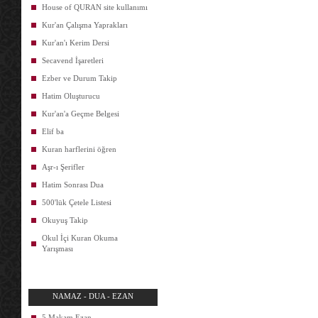
House of QURAN site kullanımı
Kur'an Çalışma Yaprakları
Kur'an'ı Kerim Dersi
Secavend İşaretleri
Ezber ve Durum Takip
Hatim Oluşturucu
Kur'an'a Geçme Belgesi
Elif ba
Kuran harflerini öğren
Aşr-ı Şerifler
Hatim Sonrası Dua
500'lük Çetele Listesi
Okuyuş Takip
Okul İçi Kuran Okuma
Yarışması
NAMAZ - DUA - EZAN
5 Makam Ezan