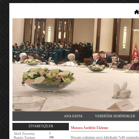
ANA SAYFA
VERDİĞİM SEMİNERLER
ZİYARETÇİLER
Motora Antifriz Ekleme
Aktif Ziyaretçi
5
Hocam soğutma suyu fabrikada %40 oranında G1
Bugün Toplam
398