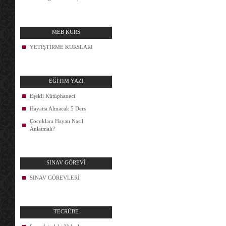
MEB KURS
YETİŞTİRME KURSLARI
EĞİTİM YAZI
Eşekli Kütüphaneci
Hayatta Alınacak 5 Ders
Çocuklara Hayatı Nasıl
Anlatmalı?
SINAV GÖREVİ
SINAV GÖREVLERİ
TECRÜBE