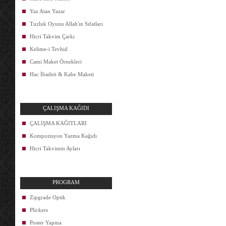
Yaz Atan Yazar
Tuzluk Oyunu Allah'ın Sıfatları
Hicri Takvim Çarkı
Kelime-i Tevhid
Cami Maket Örnekleri
Hac İbadeti & Kabe Maketi
ÇALIŞMA KAĞIDI
ÇALIŞMA KAĞITLARI
Kompozisyon Yazma Kağıdı
Hicri Takvimin Ayları
PROGRAM
Zipgrade Optik
Plickers
Poster Yapma