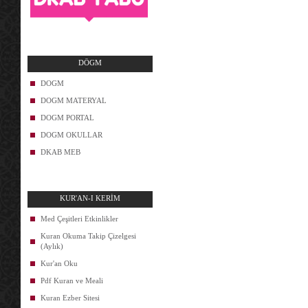
DÖGM
DOGM
DOGM MATERYAL
DOGM PORTAL
DOGM OKULLAR
DKAB MEB
KUR'AN-I KERİM
Med Çeşitleri Etkinlikler
Kuran Okuma Takip Çizelgesi
(Aylık)
Kur'an Oku
Pdf Kuran ve Meali
Kuran Ezber Sitesi