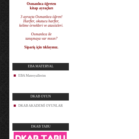
Osmanlıca öğreten
kitap ayraçları
3 ayraçta Osmanlıca öğren!
Harfler, okutucu harfler,
kelime örnekleri ve atasözleri.
Osmanlıca ile
tanışmaya var mısın?
Sipariş için tıklayınız.
EBA MATERYAL
EBA Materyallerim
DKAB OYUN
DKAB AKADEMİ OYUNLAR
DKAB TABU