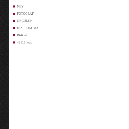
NEY
FOTOĞRAF
OKÇULUK
HIZLI OKUMA
Bisiklet
42118 lego