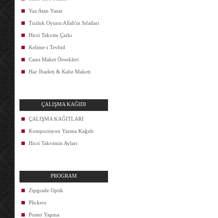
Yaz Atan Yazar
Tuzluk Oyunu Allah'ın Sıfatları
Hicri Takvim Çarkı
Kelime-i Tevhid
Cami Maket Örnekleri
Hac İbadeti & Kabe Maketi
ÇALIŞMA KAĞIDI
ÇALIŞMA KAĞITLARI
Kompozisyon Yazma Kağıdı
Hicri Takvimin Ayları
PROGRAM
Zipgrade Optik
Plickers
Poster Yapma