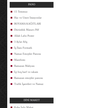
PANO
15 Temmuz
Hac ve Umre İstasyonlar
BOYAMA KAĞITLARI
Dürüstlük Manavı Pdf
Allah Lafzı Poster
3 Aylar Afiş
İş İlanı Formatlı
Namaz Emojiler Panosu
Manifesto
Ramazan Mahyası
İçi boş harf ve rakam
Ramazan emojiler panosu
Trafik İşaretleri ve Namaz
DİNİ MAKET
Kabe İnfo Maket