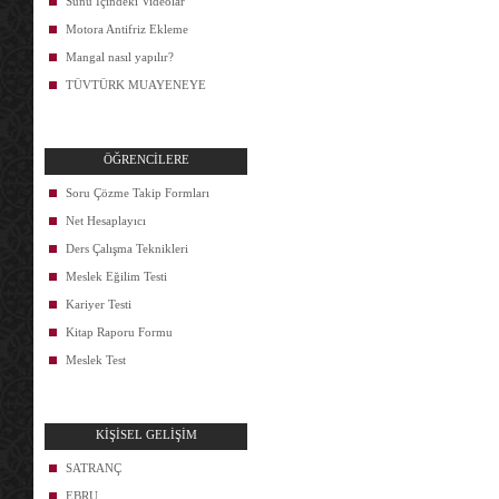
Sunu İçindeki Videolar
Motora Antifriz Ekleme
Mangal nasıl yapılır?
TÜVTÜRK MUAYENEYE
ÖĞRENCİLERE
Soru Çözme Takip Formları
Net Hesaplayıcı
Ders Çalışma Teknikleri
Meslek Eğilim Testi
Kariyer Testi
Kitap Raporu Formu
Meslek Test
KİŞİSEL GELİŞİM
SATRANÇ
EBRU