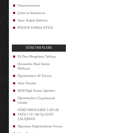
Classroomscreen
Çizim to Animasyon
Sınav Kağıdı Şablonu
POSTER YAPMA SİTESİ
ÖĞRETMENLERE
Ek Ders Hesaplama Tablosu
Diyanetten Meal İsteme
Dilekçesi
Öğretmenlere 40 Tavsiye
Altın Öneriler
MEB İlişik Kesme İşlemleri
Öğretmenlere Uygulanacak
Cezalar
ÖĞRETMENLERIN 3 AYLIK
TATİLİ VE 180 İŞ GÜNÜ
ÇALIŞMASI
Öğretmen Değerlendirme Formu