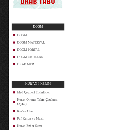
DÖGM
DOGM
DOGM MATERYAL
DOGM PORTAL
DOGM OKULLAR
DKAB MEB
KUR'AN-I KERİM
Med Çeşitleri Etkinlikler
Kuran Okuma Takip Çizelgesi
(Aylık)
Kur'an Oku
Pdf Kuran ve Meali
Kuran Ezber Sitesi