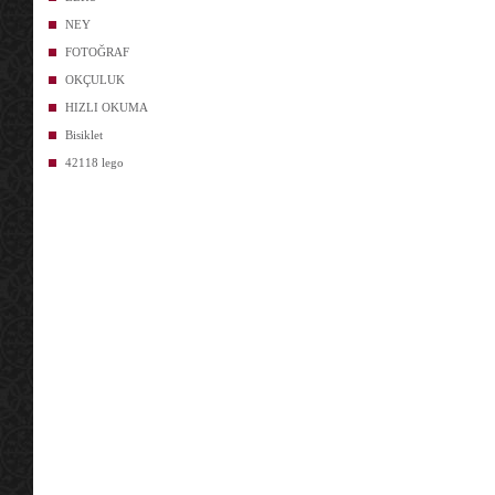
NEY
FOTOĞRAF
OKÇULUK
HIZLI OKUMA
Bisiklet
42118 lego