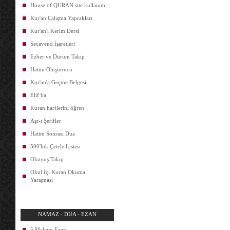
House of QURAN site kullanımı
Kur'an Çalışma Yaprakları
Kur'an'ı Kerim Dersi
Secavend İşaretleri
Ezber ve Durum Takip
Hatim Oluşturucu
Kur'an'a Geçme Belgesi
Elif ba
Kuran harflerini öğren
Aşr-ı Şerifler
Hatim Sonrası Dua
500'lük Çetele Listesi
Okuyuş Takip
Okul İçi Kuran Okuma
Yarışması
NAMAZ - DUA - EZAN
5 Makam Ezan