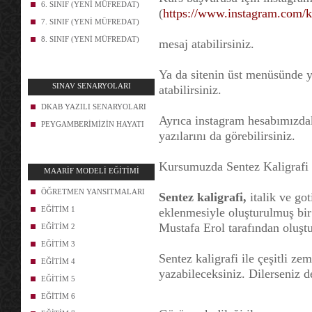
6. SINIF (YENİ MÜFREDAT)
(
https://www.instagram.com/k
7. SINIF (YENİ MÜFREDAT)
8. SINIF (YENİ MÜFREDAT)
mesaj atabilirsiniz.
Ya da sitenin üst menüsünde y
SINAV SENARYOLARI
atabilirsiniz.
DKAB YAZILI SENARYOLARI
Ayrıca instagram hesabımızda
PEYGAMBERİMİZİN HAYATI
yazılarını da görebilirsiniz.
Kursumuzda Sentez Kaligrafi 
MAARİF MODELİ EĞİTİMİ
ÖĞRETMEN YANSITMALARI
Sentez kaligrafi,
italik ve got
EĞİTİM 1
eklenmesiyle oluşturulmuş bi
Mustafa Erol tarafından oluştu
EĞİTİM 2
EĞİTİM 3
Sentez kaligrafi ile çeşitli zem
EĞİTİM 4
yazabileceksiniz. Dilerseniz d
EĞİTİM 5
EĞİTİM 6