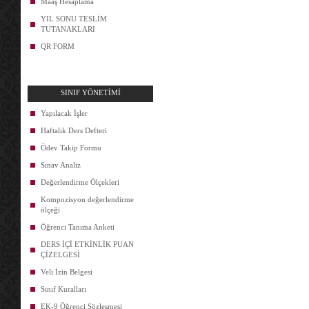
Maaş Hesaplama
YIL SONU TESLİM
TUTANAKLARI
QR FORM
SINIF YÖNETİMİ
Yapılacak İşler
Haftalık Ders Defteri
Ödev Takip Formu
Sınav Analiz
Değerlendirme Ölçekleri
Kompozisyon değerlendirme
ölçeği
Öğrenci Tanıma Anketi
DERS İÇİ ETKİNLİK PUAN
ÇİZELGESİ
Veli İzin Belgesi
Sınıf Kuralları
EK-9 Öğrenci Sözleşmesi