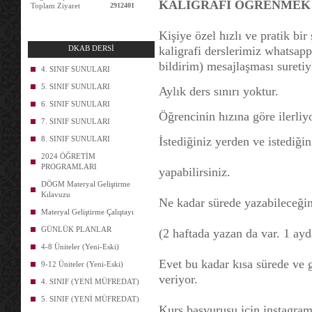
KALİGRAFİ ÖĞRENMEK 
Toplam Ziyaret
2912401
Kişiye özel hızlı ve pratik bi
DKAB DERSİ
kaligrafi derslerimiz whatsapp
bildirim) mesajlaşması suretiy
4. SINIF SUNULARI
5. SINIF SUNULARI
Aylık ders sınırı yoktur.
6. SINIF SUNULARI
Öğrencinin hızına göre ilerliy
7. SINIF SUNULARI
8. SINIF SUNULARI
İstediğiniz yerden ve istediği
2024 ÖĞRETİM
PROGRAMLARI
yapabilirsiniz.
DÖGM Materyal Geliştirme
Kılavuzu
Ne kadar sürede yazabileceğin
Materyal Geliştirme Çalıştayı
GÜNLÜK PLANLAR
(2 haftada yazan da var. 1 ay
4-8 Üniteler (Yeni-Eski)
Evet bu kadar kısa sürede ve 
9-12 Üniteler (Yeni-Eski)
veriyor.
4. SINIF (YENİ MÜFREDAT)
5. SINIF (YENİ MÜFREDAT)
Kurs başvurusu için instagra