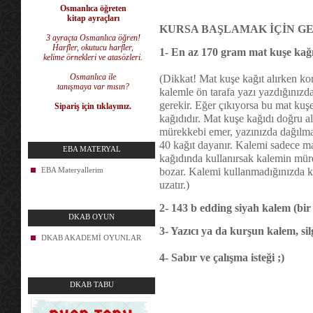
Osmanlıca öğreten
kitap ayraçları
KURSA BAŞLAMAK İÇİN G
3 ayraçta Osmanlıca öğren!
Harfler, okutucu harfler,
1- En az 170 gram mat kuşe kağıt
kelime örnekleri ve atasözleri.
Osmanlıca ile
(Dikkat! Mat kuşe kağıt alırken ko
tanışmaya var mısın?
kalemle ön tarafa yazı yazdığınız
gerekir. Eğer çıkıyorsa bu mat kuşe
Sipariş için tıklayınız.
kağıdıdır. Mat kuşe kağıdı doğru al
mürekkebi emer, yazınızda dağılma 
40 kağıt dayanır. Kalemi sadece m
EBA MATERYAL
kağıdında kullanırsak kalemin mür
EBA Materyallerim
bozar. Kalemi kullanmadığınızda 
uzatır.)
2- 143 b edding siyah kalem (bir 
DKAB OYUN
3- Yazıcı ya da kurşun kalem, silg
DKAB AKADEMİ OYUNLAR
4- Sabır ve çalışma isteği ;)
DKAB TABU