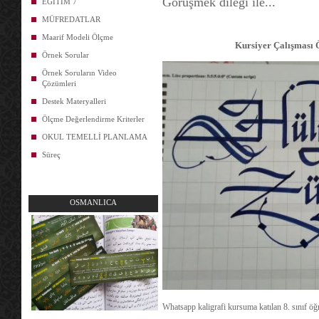
Görüşmek dileği ile...
EĞİTİM 7
MÜFREDATLAR
Maarif Modeli Ölçme
Kursiyer Çalışması Ör
Örnek Sorular
Örnek Soruların Video
Çözümleri
Destek Materyalleri
Ölçme Değerlendirme Kriterler
OKUL TEMELLİ PLANLAMA
Süreç
OSMANLICA
Whatsapp kaligrafi kursuma katılan 8. sınıf öğr