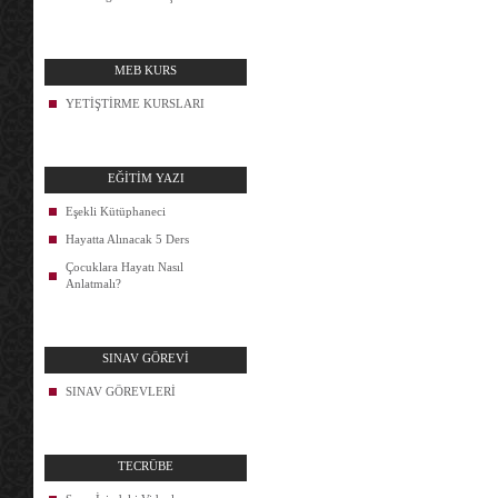
MEB KURS
YETİŞTİRME KURSLARI
EĞİTİM YAZI
Eşekli Kütüphaneci
Hayatta Alınacak 5 Ders
Çocuklara Hayatı Nasıl
Anlatmalı?
SINAV GÖREVİ
SINAV GÖREVLERİ
TECRÜBE