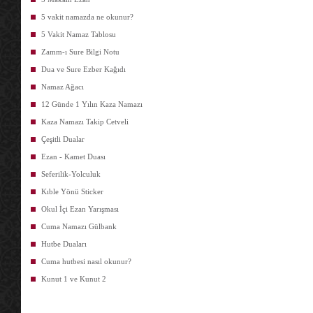
5 vakit namazda ne okunur?
5 Vakit Namaz Tablosu
Zamm-ı Sure Bilgi Notu
Dua ve Sure Ezber Kağıdı
Namaz Ağacı
12 Günde 1 Yılın Kaza Namazı
Kaza Namazı Takip Cetveli
Çeşitli Dualar
Ezan - Kamet Duası
Seferilik-Yolculuk
Kıble Yönü Sticker
Okul İçi Ezan Yarışması
Cuma Namazı Gülbank
Hutbe Duaları
Cuma hutbesi nasıl okunur?
Kunut 1 ve Kunut 2