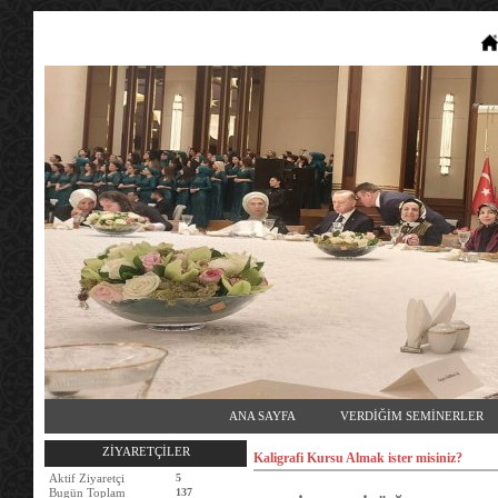
ANA SAYFA
VERDİĞİM SEMİNERLER
ZİYARETÇİLER
Kaligrafi Kursu Almak ister misiniz?
Aktif Ziyaretçi
5
Bugün Toplam
137