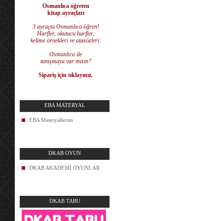
Osmanlıca öğreten
kitap ayraçları
3 ayraçta Osmanlıca öğren!
Harfler, okutucu harfler,
kelime örnekleri ve atasözleri.
Osmanlıca ile
tanışmaya var mısın?
Sipariş için tıklayınız.
EBA MATERYAL
EBA Materyallerim
DKAB OYUN
DKAB AKADEMİ OYUNLAR
DKAB TABU