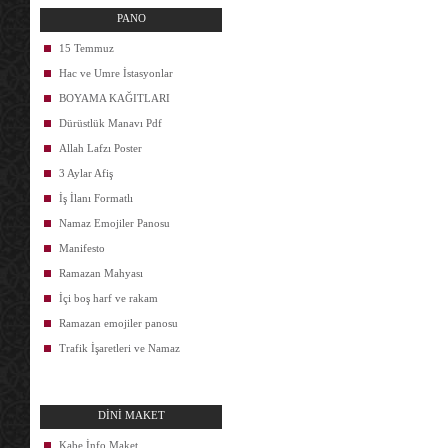
PANO
15 Temmuz
Hac ve Umre İstasyonlar
BOYAMA KAĞITLARI
Dürüstlük Manavı Pdf
Allah Lafzı Poster
3 Aylar Afiş
İş İlanı Formatlı
Namaz Emojiler Panosu
Manifesto
Ramazan Mahyası
İçi boş harf ve rakam
Ramazan emojiler panosu
Trafik İşaretleri ve Namaz
DİNİ MAKET
Kabe İnfo Maket