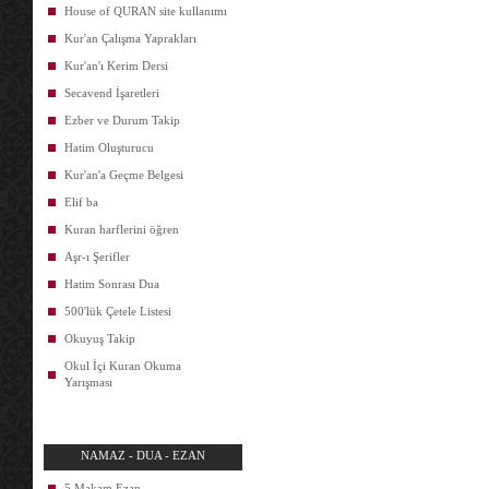
House of QURAN site kullanımı
Kur'an Çalışma Yaprakları
Kur'an'ı Kerim Dersi
Secavend İşaretleri
Ezber ve Durum Takip
Hatim Oluşturucu
Kur'an'a Geçme Belgesi
Elif ba
Kuran harflerini öğren
Aşr-ı Şerifler
Hatim Sonrası Dua
500'lük Çetele Listesi
Okuyuş Takip
Okul İçi Kuran Okuma
Yarışması
NAMAZ - DUA - EZAN
5 Makam Ezan