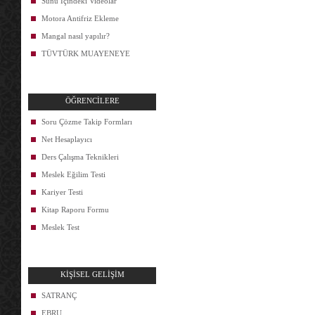
Sunu İçindeki Videolar
Motora Antifriz Ekleme
Mangal nasıl yapılır?
TÜVTÜRK MUAYENEYE
ÖĞRENCİLERE
Soru Çözme Takip Formları
Net Hesaplayıcı
Ders Çalışma Teknikleri
Meslek Eğilim Testi
Kariyer Testi
Kitap Raporu Formu
Meslek Test
KİŞİSEL GELİŞİM
SATRANÇ
EBRU