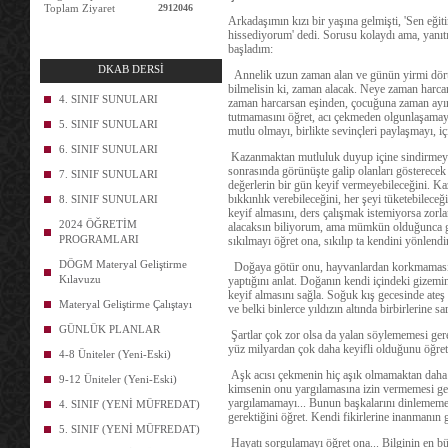
Toplam Ziyaret
2912046
Arkadaşımın kızı bir yaşına gelmişti, 'Sen eği
hissediyorum' dedi. Sorusu kolaydı ama, yanıtı
başladım:
DKAB DERSİ
Annelik uzun zaman alan ve günün yirmi dört sa
bilmelisin ki, zaman alacak. Neye zaman harcars
4. SINIF SUNULARI
zaman harcarsan eşinden, çocuğuna zaman ayırır
tutmamasını öğret, acı çekmeden olgunlaşamay
5. SINIF SUNULARI
mutlu olmayı, birlikte sevinçleri paylaşmayı, i
6. SINIF SUNULARI
Kazanmaktan mutluluk duyup içine sindirmey
sonrasında görünüşte galip olanları gösterece
7. SINIF SUNULARI
değerlerin bir gün keyif vermeyebileceğini. Ka
bıkkınlık verebileceğini, her şeyi tüketebilece
8. SINIF SUNULARI
keyif almasını, ders çalışmak istemiyorsa zor
2024 ÖĞRETİM
alacaksın biliyorum, ama mümkün olduğunca geç
PROGRAMLARI
sıkılmayı öğret ona, sıkılıp ta kendini yönlend
DÖGM Materyal Geliştirme
Doğaya götür onu, hayvanlardan korkmaması ge
Kılavuzu
yaptığını anlat. Doğanın kendi içindeki gizem
keyif almasını sağla. Soğuk kış gecesinde ateş
Materyal Geliştirme Çalıştayı
ve belki binlerce yıldızın altında birbirlerine s
GÜNLÜK PLANLAR
Şartlar çok zor olsa da yalan söylememesi ger
yüz milyardan çok daha keyifli olduğunu öğret.
4-8 Üniteler (Yeni-Eski)
Aşk acısı çekmenin hiç aşık olmamaktan daha 
9-12 Üniteler (Yeni-Eski)
kimsenin onu yargılamasına izin vermemesi gere
yargılamamayı... Bunun başkalarını dinlememe
4. SINIF (YENİ MÜFREDAT)
gerektiğini öğret. Kendi fikirlerine inanmanın gü
5. SINIF (YENİ MÜFREDAT)
Hayatı sorgulamayı öğret ona... Bilginin en b