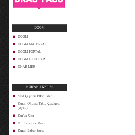
DÖGM
DOGM
DOGM MATERYAL
DOGM PORTAL
DOGM OKULLAR
DKAB MEB
KUR'AN-I KERİM
Med Çeşitleri Etkinlikler
Kuran Okuma Takip Çizelgesi
(Aylık)
Kur'an Oku
Pdf Kuran ve Meali
Kuran Ezber Sitesi