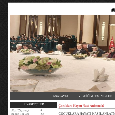
ANA SAYFA
VERDİĞİM SEMİNERLER
ZİYARETÇİLER
Çocuklara Hayatı Nasıl Anlatmalı?
Aktif Ziyaretçi
6
ÇOCUKLARA HAYATI NASIL ANLAT
Bugün Toplam
305