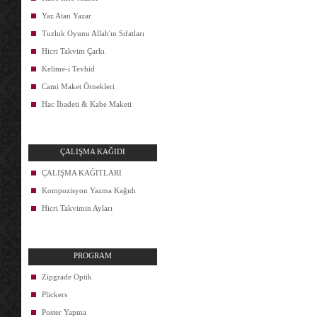
Yaz Atan Yazar
Tuzluk Oyunu Allah'ın Sıfatları
Hicri Takvim Çarkı
Kelime-i Tevhid
Cami Maket Örnekleri
Hac İbadeti & Kabe Maketi
ÇALIŞMA KAĞIDI
ÇALIŞMA KAĞITLARI
Kompozisyon Yazma Kağıdı
Hicri Takvimin Ayları
PROGRAM
Zipgrade Optik
Plickers
Poster Yapma