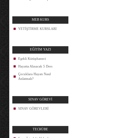
MEB KURS
YETİŞTİRME KURSLARI
EĞİTİM YAZI
Eşekli Kütüphaneci
Hayatta Alınacak 5 Ders
Çocuklara Hayatı Nasıl
Anlatmalı?
SINAV GÖREVİ
SINAV GÖREVLERİ
TECRÜBE