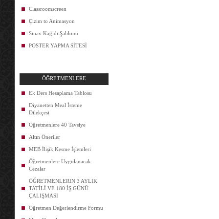
Classroomscreen
Çizim to Animasyon
Sınav Kağıdı Şablonu
POSTER YAPMA SİTESİ
ÖĞRETMENLERE
Ek Ders Hesaplama Tablosu
Diyanetten Meal İsteme
Dilekçesi
Öğretmenlere 40 Tavsiye
Altın Öneriler
MEB İlişik Kesme İşlemleri
Öğretmenlere Uygulanacak
Cezalar
ÖĞRETMENLERIN 3 AYLIK
TATİLİ VE 180 İŞ GÜNÜ
ÇALIŞMASI
Öğretmen Değerlendirme Formu