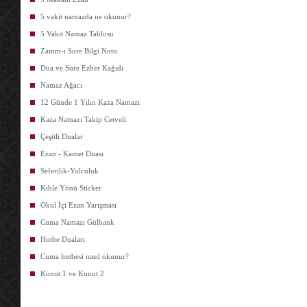
5 vakit namazda ne okunur?
5 Vakit Namaz Tablosu
Zamm-ı Sure Bilgi Notu
Dua ve Sure Ezber Kağıdı
Namaz Ağacı
12 Günde 1 Yılın Kaza Namazı
Kaza Namazı Takip Cetveli
Çeşitli Dualar
Ezan - Kamet Duası
Seferilik-Yolculuk
Kıble Yönü Sticker
Okul İçi Ezan Yarışması
Cuma Namazı Gülbank
Hutbe Duaları
Cuma hutbesi nasıl okunur?
Kunut 1 ve Kunut 2