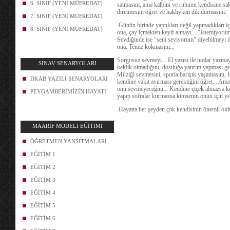
6. SINIF (YENİ MÜFREDAT)
satmasını, ama kalbini ve ruhunu kendisine sa
diretmesini öğret ve haklıyken dik durmasını.
7. SINIF (YENİ MÜFREDAT)
Günün birinde yaptıkları değil yapmadıkları iç
8. SINIF (YENİ MÜFREDAT)
ona, çay içmekten keyif almayı... "İstemiyorum
Sevdiğinde ise "seni seviyorum" diyebilmeyi öğr
ona. Temiz kokmasını...
Sorgusuz sevmeyi... El yazısı ile notlar yazma
SINAV SENARYOLARI
keklik olmadığını, dostluğa yatırım yapması ge
Müziği sevmesini, sporla barışık yaşamasını, İ
DKAB YAZILI SENARYOLARI
kendine vakit ayırması gerektiğini öğret... A
onu sevmeyeceğini... Kendine çiçek almazsa k
PEYGAMBERİMİZİN HAYATI
yapıp sofralar kurmazsa kimsenin onun için y
Hayatta her şeyden çok kendisinin önemli old
Aylin 
MAARİF MODELİ EĞİTİMİ
ÖĞRETMEN YANSITMALARI
EĞİTİM 1
EĞİTİM 2
EĞİTİM 3
EĞİTİM 4
EĞİTİM 5
EĞİTİM 6