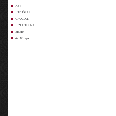
NEY
FOTOĞRAF
OKÇULUK
HIZLI OKUMA
Bisiklet
42118 lego