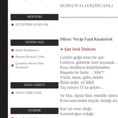
DURSUN ALİ ERZİNCANLI
MEB KURS
***************************
YETİŞTİRME KURSLARI
Mirac/ Necip Fazıl Kısakürek
EĞİTİM YAZI
►
Şiiri Sesli Dinleyin.
Eşekli Kütüphaneci
Hayatta Alınacak 5 Ders
Gözleri göğü tutan bir ışık:
Gülüyor, göklerde kanı kaynaşık
Çocuklara Hayatı Nasıl
Feza süzülüyor kirpiklerinden.
Anlatmalı?
Başında bir bulut… Sâhi”!
Yürür, durur, gider, bekler
Bulut değil, yâ İlâhî!
SINAV GÖREVİ
Taç tutuyor O’na gökler…
SINAV GÖREVLERİ
Ve fikir, dipsiz fikir, ebedilik süre
Kum tanesinden küçük, bastığı ar
Kur’an esrar oluğu
TECRÜBE
Sonsuzluğun soluğu