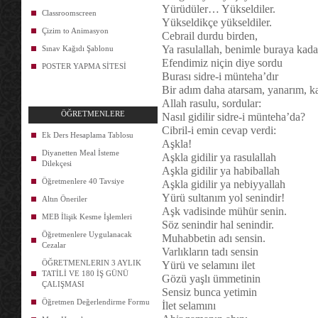
Yürüdüler… Yükseldiler.
Classroomscreen
Yükseldikçe yükseldiler.
Çizim to Animasyon
Cebrail durdu birden,
Ya rasulallah, benimle buraya kada
Sınav Kağıdı Şablonu
Efendimiz niçin diye sordu
POSTER YAPMA SİTESİ
Burası sidre-i münteha’dır
Bir adım daha atarsam, yanarım, k
Allah rasulu, sordular:
ÖĞRETMENLERE
Nasıl gidilir sidre-i münteha’da?
Cibril-i emin cevap verdi:
Ek Ders Hesaplama Tablosu
Aşkla!
Diyanetten Meal İsteme
Aşkla gidilir ya rasulallah
Dilekçesi
Aşkla gidilir ya habiballah
Öğretmenlere 40 Tavsiye
Aşkla gidilir ya nebiyyallah
Yürü sultanım yol senindir!
Altın Öneriler
Aşk vadisinde mühür senin.
MEB İlişik Kesme İşlemleri
Söz senindir hal senindir.
Öğretmenlere Uygulanacak
Muhabbetin adı sensin.
Cezalar
Varlıkların tadı sensin
ÖĞRETMENLERIN 3 AYLIK
Yürü ve selamını ilet
TATİLİ VE 180 İŞ GÜNÜ
Gözü yaşlı ümmetinin
ÇALIŞMASI
Sensiz bunca yetimin
Öğretmen Değerlendirme Formu
İlet selamını