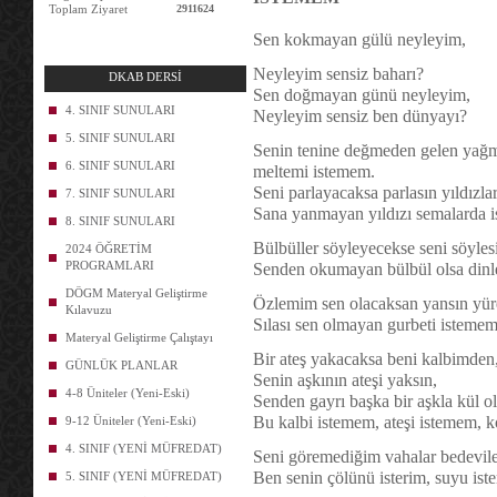
Toplam Ziyaret
2911624
Sen kokmayan gülü neyleyim,
Neyleyim sensiz baharı?
DKAB DERSİ
Sen doğmayan günü neyleyim,
4. SINIF SUNULARI
Neyleyim sensiz ben dünyayı?
5. SINIF SUNULARI
Senin tenine değmeden gelen yağ
6. SINIF SUNULARI
meltemi istemem.
Seni parlayacaksa parlasın yıldızlar
7. SINIF SUNULARI
Sana yanmayan yıldızı semalarda 
8. SINIF SUNULARI
Bülbüller söyleyecekse seni söyles
2024 ÖĞRETİM
PROGRAMLARI
Senden okumayan bülbül olsa din
DÖGM Materyal Geliştirme
Özlemim sen olacaksan yansın yür
Kılavuzu
Sılası sen olmayan gurbeti istemem
Materyal Geliştirme Çalıştayı
Bir ateş yakacaksa beni kalbimden
GÜNLÜK PLANLAR
Senin aşkının ateşi yaksın,
4-8 Üniteler (Yeni-Eski)
Senden gayrı başka bir aşkla kül o
Bu kalbi istemem, ateşi istemem, 
9-12 Üniteler (Yeni-Eski)
4. SINIF (YENİ MÜFREDAT)
Seni göremediğim vahalar bedevile
Ben senin çölünü isterim, suyu is
5. SINIF (YENİ MÜFREDAT)