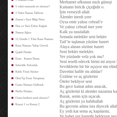
Merhamet ufkunun nazlı güneşi
5 vakit namazda ne okunur?
Kainatın biricik çiçeğidir o.
İzin verseydi allah
5 Vakit Namaz Tablosu
Âlemler inerdi yere
Zamm-ı Sure Bilgi Notu
Oysa emir yalnız cebrail’e
Dua ve Sure Ezber Kağıdı
Ve yalnız cebrail iner yere
Kalk ya rasulallah
Namaz Ağacı
Semada melekler seni bekler
12 Günde 1 Yılın Kaza Namazı
Taif’te taşlanan yüzüne hasret
Kaza Namazı Takip Cetveli
Alaya alınan sözüne hasret
Seni bekler melekler.
Çeşitli Dualar
Yer yüzünde vefa yok mu?
Ezan - Kamet Duası
Seni teselli edecek birini mi arıyor 
Seferilik-Yolculuk
Sevdiklerin bir bir uçuyor mu elin
Davetini hafife mı aldılar?
Kıble Yönü Sticker
Üzülme ve aç gözlerini
Okul İçi Ezan Yarışması
Öteler bekliyor seni
Cuma Namazı Gülbank
Bu gece kainat adını anacak,
Aç gözlerini ki alemler nazarına k
Hutbe Duaları
Burak, senin için uçacak.
Cuma hutbesi nasıl okunur?
Aç gözlerini ya habiballah
Kunut 1 ve Kunut 2
Bu gecenin adına isra diyecek alla
Ey yedi kat sema aç kapılarını,
Ve haber ver hasretle bekleyen pe