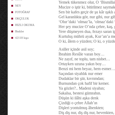
Yemek tükenmez olur, O ‘Bismilla
NEY
Mucize o iştir ki, bitirilmez saymak
Sen bir kafes geçir de şu kâr ışıklı 
FOTOĞRAF
Gel karanlıkta gör, nur gibi, nur gi
OKÇULUK
‘Olur’daki ‘olmaz’la, ‘olmaz’daki 
HIZLI OKUMA
Her şey mucize O’nda çehre, kaş, g
Yere düşmeyen dua, fezayı saran ip
Bisiklet
Kurtuluş mührü ayak, Kur’an’a m
42118 lego
O ki, âlem o yüzden; O ki, o yüzde
Asiller içinde asil soy;
İbrahim Resûle varan boy…
Ne zayıf, ne toplu, tam nisbet…
Ortayken uzuna yakın boy…
Benzi mi hem beyaz, hem esmer
Saçından siyahlık nur emer
Dudaklar bir şiir, kıvrımdan;
Burnundan çok hafif bir kemer.
Ya gözler?.. Madeni siyahın;
Sakalsa, bestesi gümrahın.
Düşün ki ilâhi aşka denk
Çizdiği o çehre Allah’ın
Dişleri yontulmuş âhenkten;
Diş diş nur, diş diş nur, hevenkten,