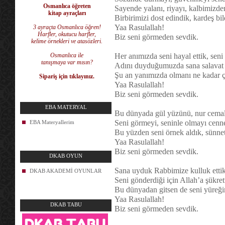
Osmanlıca öğreten
Sayende yalanı, riyayı, kalbimizden
kitap ayraçları
Birbirimizi dost edindik, kardeş bil
Yaa Rasulallah!
3 ayraçta Osmanlıca öğren!
Harfler, okutucu harfler,
Biz seni görmeden sevdik.
kelime örnekleri ve atasözleri.
Osmanlıca ile
Her anımızda seni hayal ettik, seni
tanışmaya var mısın?
Adını duyduğumuzda sana salavat g
Şu an yanımızda olmanı ne kadar ço
Sipariş için tıklayınız.
Yaa Rasulallah!
Biz seni görmeden sevdik.
EBA MATERYAL
Bu dünyada gül yüzünü, nur cemal
Seni görmeyi, seninle olmayı cenne
EBA Materyallerim
Bu yüzden seni örnek aldık, sünneti
Yaa Rasulallah!
Biz seni görmeden sevdik.
DKAB OYUN
Sana uyduk Rabbimize kulluk ettik
DKAB AKADEMİ OYUNLAR
Seni gönderdiği için Allah’a şükret
Bu dünyadan gitsen de seni yüreğim
Yaa Rasulallah!
DKAB TABU
Biz seni görmeden sevdik.