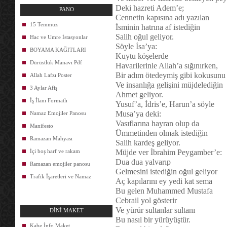
Deki hazreti Adem’e;
PANO
Cennetin kapısına adı yazılan
15 Temmuz
İsminin hatrına af istediğin
Salih oğul geliyor.
Hac ve Umre İstasyonlar
Söyle İsa’ya:
BOYAMA KAĞITLARI
Kuytu köşelerde
Dürüstlük Manavı Pdf
Havarilerinle Allah’a sığınırken,
Bir adım ötedeymiş gibi kokusunu 
Allah Lafzı Poster
Ve insanlığa gelişini müjdelediğin
3 Aylar Afiş
Ahmet geliyor.
İş İlanı Formatlı
Yusuf’a, İdris’e, Harun’a söyle
Musa’ya deki:
Namaz Emojiler Panosu
Vasıflarına hayran olup da
Manifesto
Ümmetinden olmak istediğin
Ramazan Mahyası
Salih kardeş geliyor.
İçi boş harf ve rakam
Müjde ver İbrahim Peygamber’e:
Dua dua yalvarıp
Ramazan emojiler panosu
Gelmesini istediğin oğul geliyor
Trafik İşaretleri ve Namaz
Aç kapılarını ey yedi kat sema
Bu gelen Muhammed Mustafa
Cebrail yol gösterir
Ve yürür sultanlar sultanı
DİNİ MAKET
Bu nasıl bir yürüyüştür.
Kabe İnfo Maket