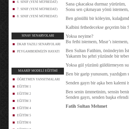
6. SINIF (YENİ MÜFREDAT)
Sana çıkacaksa durmaz yürürüm,
Sonu sen çıkmayan yönü istemem,
7. SINIF (YENİ MÜFREDAT)
8. SINIF (YENİ MÜFREDAT)
Ben gönüllü bir köleyim, kulağım
Kalbini fethedecekse geçerim bin S
SINAV SENARYOLARI
Yoksa neyime?
Bu fethi istemem, Mısır’ı istemem,
DKAB YAZILI SENARYOLARI
Ben Sultan Fatihim, önündeyim İst
PEYGAMBERİMİZİN HAYATI
Yakarım bu şehri yüzünde bir tebe
Yoksa gül yüzünü güldürmeyen sult
MAARİF MODELİ EĞİTİMİ
Ben bir garip yunusum, yazdığım s
ÖĞRETMEN YANSITMALARI
Senden gayrı bir aşka ben kalemi 
EĞİTİM 1
Ben senin ümmetinim, sensin beni
EĞİTİM 2
Senden gayrı, senden başka efend
EĞİTİM 3
Fatih Sultan Mehmet
EĞİTİM 4
EĞİTİM 5
EĞİTİM 6