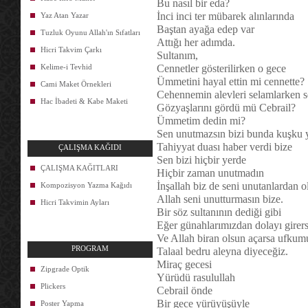
Bu nasıl bir eda?
İnci inci ter mübarek alınlarında
Yaz Atan Yazar
Baştan ayağa edep var
Tuzluk Oyunu Allah'ın Sıfatları
Attığı her adımda.
Hicri Takvim Çarkı
Sultanım,
Kelime-i Tevhid
Cennetler gösterilirken o gece
Ümmetini hayal ettin mi cennette?
Cami Maket Örnekleri
Cehennemin alevleri selamlarken s
Hac İbadeti & Kabe Maketi
Gözyaşlarını gördü mü Cebrail?
Ümmetim dedin mi?
Sen unutmazsın bizi bunda kuşku 
Tahiyyat duası haber verdi bize
ÇALIŞMA KAĞIDI
Sen bizi hiçbir yerde
ÇALIŞMA KAĞITLARI
Hiçbir zaman unutmadın
İnşallah biz de seni unutanlardan o
Kompozisyon Yazma Kağıdı
Allah seni unutturmasın bize.
Hicri Takvimin Ayları
Bir söz sultanının dediği gibi
Eğer günahlarımızdan dolayı gire
Ve Allah biran olsun açarsa ufkum
PROGRAM
Talaal bedru aleyna diyeceğiz.
Miraç gecesi
Zipgrade Optik
Yürüdü rasulullah
Plickers
Cebrail önde
Bir gece yürüyüşüyle
Poster Yapma