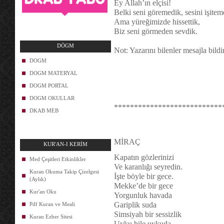
Ey Allah’ın elçisi!
Belki seni göremedik, sesini işitem
Ama yüreğimizde hissettik,
Biz seni görmeden sevdik.
DÖGM
Not: Yazarını bilenler mesajla bildi
DOGM
DOGM MATERYAL
DOGM PORTAL
DOGM OKULLAR
***************************
DKAB MEB
MİRAÇ
KUR'AN-I KERİM
Kapatın gözlerinizi
Med Çeşitleri Etkinlikler
Ve karanlığı seyredin.
Kuran Okuma Takip Çizelgesi
İşte böyle bir gece.
(Aylık)
Mekke’de bir gece
Kur'an Oku
Yorgunluk havada
Gariplik suda
Pdf Kuran ve Meali
Simsiyah bir sessizlik
Kuran Ezber Sitesi
Uyku bile uykuda.