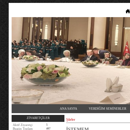
ANA SAYFA
VERDİĞİM SEMİNERLER
ZİYARETÇİLER
Şiirler
Aktif Ziyaretçi
5
Bugün Toplam
407
İSTEMEM