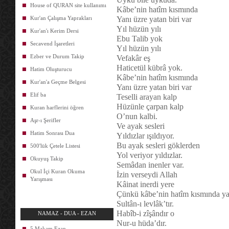
House of QURAN site kullanımı
Kâbe’nin hatîm kısmında
Kur'an Çalışma Yaprakları
Yanı üzre yatan biri var
Yıl hüzün yılı
Kur'an'ı Kerim Dersi
Ebu Talib yok
Secavend İşaretleri
Yıl hüzün yılı
Ezber ve Durum Takip
Vefakâr eş
Haticetül kübrâ yok.
Hatim Oluşturucu
Kâbe’nin hatîm kısmında
Kur'an'a Geçme Belgesi
Yanı üzre yatan biri var
Elif ba
Teselli arayan kalp
Hüzünle çarpan kalp
Kuran harflerini öğren
O’nun kalbi.
Aşr-ı Şerifler
Ve ayak sesleri
Hatim Sonrası Dua
Yıldızlar ışıldıyor.
Bu ayak sesleri göklerden
500'lük Çetele Listesi
Yol veriyor yıldızlar.
Okuyuş Takip
Semâdan inenler var.
Okul İçi Kuran Okuma
İzin verseydi Allah
Yarışması
Kâinat inerdi yere
Çünkü kâbe’nin hatîm kısmında ya
Sultân-ı levlâk’tır.
Habîb-i zîşândır o
NAMAZ - DUA - EZAN
Nur-u hüda’dır.
5 Makam Ezan