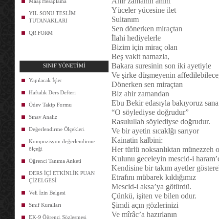
Ahir zamanın ahını
Maaş Hesaplama
Yüceler yücesine ilet
YIL SONU TESLİM
Sultanım
TUTANAKLARI
Sen dönerken miraçtan
QR FORM
İlahi hediyelerle
Bizim için miraç olan
Beş vakit namazla,
Bakara suresinin son iki ayetiyle
SINIF YÖNETİMİ
Ve şirke düşmeyenin affedilebilece
Yapılacak İşler
Dönerken sen miraçtan
Haftalık Ders Defteri
Biz ahir zamandan
Ebu Bekir edasıyla bakıyoruz sana
Ödev Takip Formu
“O söylediyse doğrudur”
Sınav Analiz
Rasulullah söylediyse doğrudur.
Değerlendirme Ölçekleri
Ve bir ayetin sıcaklğı sarıyor
Kainatin kalbini:
Kompozisyon değerlendirme
Her türlü noksanlıktan münezzeh o
ölçeği
Kulunu geceleyin mescid-i haram’d
Öğrenci Tanıma Anketi
Kendisine bir takım ayetler göstere
DERS İÇİ ETKİNLİK PUAN
Etrafını mübarek kıldığımız
ÇİZELGESİ
Mescid-i aksa’ya götürdü.
Veli İzin Belgesi
Çünkü, işiten ve bilen odur.
Şimdi açın gözlerinizi
Sınıf Kuralları
Ve mîrâc’a hazırlanın
EK-9 Öğrenci Sözleşmesi