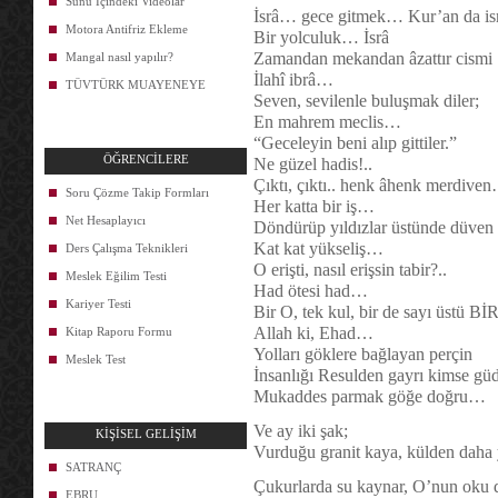
Sunu İçindeki Videolar
İsrâ… gece gitmek… Kur’an da is
Motora Antifriz Ekleme
Bir yolculuk… İsrâ
Zamandan mekandan âzattır cismi
Mangal nasıl yapılır?
İlahî ibrâ…
TÜVTÜRK MUAYENEYE
Seven, sevilenle buluşmak diler;
En mahrem meclis…
“Geceleyin beni alıp gittiler.”
ÖĞRENCİLERE
Ne güzel hadis!..
Çıktı, çıktı.. henk âhenk merdive
Soru Çözme Takip Formları
Her katta bir iş…
Net Hesaplayıcı
Döndürüp yıldızlar üstünde düven
Kat kat yükseliş…
Ders Çalışma Teknikleri
O erişti, nasıl erişsin tabir?..
Meslek Eğilim Testi
Had ötesi had…
Kariyer Testi
Bir O, tek kul, bir de sayı üstü Bİ
Allah ki, Ehad…
Kitap Raporu Formu
Yolları göklere bağlayan perçin
Meslek Test
İnsanlığı Resulden gayrı kimse g
Mukaddes parmak göğe doğru…
Ve ay iki şak;
KİŞİSEL GELİŞİM
Vurduğu granit kaya, külden daha
SATRANÇ
Çukurlarda su kaynar, O’nun oku 
EBRU