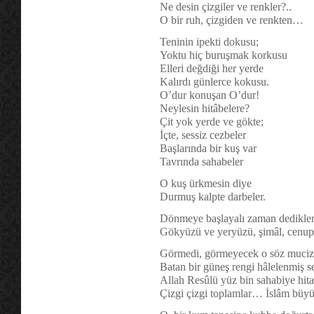
Ne desin çizgiler ve renkler?..
O bir ruh, çizgiden ve renkten…
Teninin ipekti dokusu;
Yoktu hiç buruşmak korkusu
Elleri değdiği her yerde
Kalırdı günlerce kokusu.
O’dur konuşan O’dur!
Neylesin hitâbelere?
Çit yok yerde ve gökte;
İçte, sessiz cezbeler
Başlarında bir kuş var
Tavrında sahabeler
O kuş ürkmesin diye
Durmuş kalpte darbeler.
Dönmeye başlayalı zaman dedikleri
Gökyüzü ve yeryüzü, şimâl, cenup,
Görmedi, görmeyecek o söz muciz
Batan bir güneş rengi hâlelenmiş se
Allah Resûlü yüz bin sahabiye hi
Çizgi çizgi toplamlar… İslâm bü