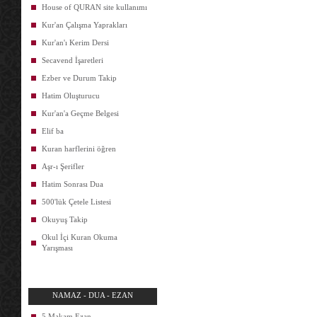
House of QURAN site kullanımı
Kur'an Çalışma Yaprakları
Kur'an'ı Kerim Dersi
Secavend İşaretleri
Ezber ve Durum Takip
Hatim Oluşturucu
Kur'an'a Geçme Belgesi
Elif ba
Kuran harflerini öğren
Aşr-ı Şerifler
Hatim Sonrası Dua
500'lük Çetele Listesi
Okuyuş Takip
Okul İçi Kuran Okuma
Yarışması
NAMAZ - DUA - EZAN
5 Makam Ezan