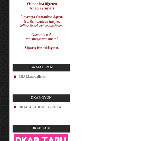
Osmanlıca öğreten
kitap ayraçları
3 ayraçta Osmanlıca öğren!
Harfler, okutucu harfler,
kelime örnekleri ve atasözleri.
Osmanlıca ile
tanışmaya var mısın?
Sipariş için tıklayınız.
EBA MATERYAL
EBA Materyallerim
DKAB OYUN
DKAB AKADEMİ OYUNLAR
DKAB TABU