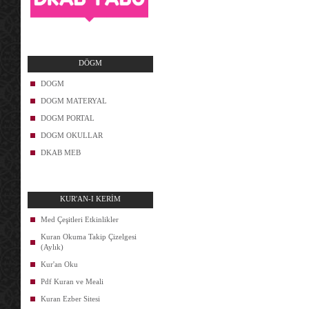
DÖGM
DOGM
DOGM MATERYAL
DOGM PORTAL
DOGM OKULLAR
DKAB MEB
KUR'AN-I KERİM
Med Çeşitleri Etkinlikler
Kuran Okuma Takip Çizelgesi
(Aylık)
Kur'an Oku
Pdf Kuran ve Meali
Kuran Ezber Sitesi