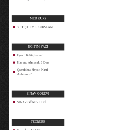
MEB KURS
YETİŞTİRME KURSLARI
EĞİTİM YAZI
Eşekli Kütüphaneci
Hayatta Alınacak 5 Ders
Çocuklara Hayatı Nasıl
Anlatmalı?
SINAV GÖREVİ
SINAV GÖREVLERİ
TECRÜBE