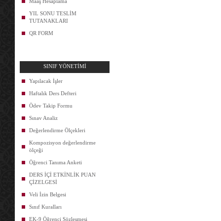
Maaş Hesaplama
YIL SONU TESLİM
TUTANAKLARI
QR FORM
SINIF YÖNETİMİ
Yapılacak İşler
Haftalık Ders Defteri
Ödev Takip Formu
Sınav Analiz
Değerlendirme Ölçekleri
Kompozisyon değerlendirme
ölçeği
Öğrenci Tanıma Anketi
DERS İÇİ ETKİNLİK PUAN
ÇİZELGESİ
Veli İzin Belgesi
Sınıf Kuralları
EK-9 Öğrenci Sözleşmesi