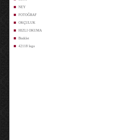
NEY
FOTOĞRAF
OKÇULUK
HIZLI OKUMA
Bisiklet
42118 lego