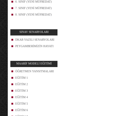
6. SINIF (YENİ MÜFREDAT)
7. SINIF (YENİ MÜFREDAT)
8. SINIF (YENİ MÜFREDAT)
SINAV SENARYOLARI
DKAB YAZILI SENARYOLARI
PEYGAMBERİMİZİN HAYATI
MAARİF MODELİ EĞİTİMİ
ÖĞRETMEN YANSITMALARI
EĞİTİM 1
EĞİTİM 2
EĞİTİM 3
EĞİTİM 4
EĞİTİM 5
EĞİTİM 6