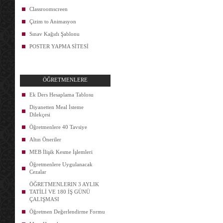
Classroomscreen
Çizim to Animasyon
Sınav Kağıdı Şablonu
POSTER YAPMA SİTESİ
ÖĞRETMENLERE
Ek Ders Hesaplama Tablosu
Diyanetten Meal İsteme
Dilekçesi
Öğretmenlere 40 Tavsiye
Altın Öneriler
MEB İlişik Kesme İşlemleri
Öğretmenlere Uygulanacak
Cezalar
ÖĞRETMENLERIN 3 AYLIK
TATİLİ VE 180 İŞ GÜNÜ
ÇALIŞMASI
Öğretmen Değerlendirme Formu