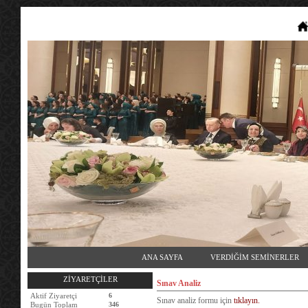
ANA SAYFA
VERDİĞİM SEMİNERLER
ZİYARETÇİLER
Sınav Analiz
Aktif Ziyaretçi
6
Sınav analiz formu için
tıklayın.
Bugün Toplam
346