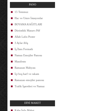
PANO
15 Temmuz
Hac ve Umre İstasyonlar
BOYAMA KAĞITLARI
Dürüstlük Manavı Pdf
Allah Lafzı Poster
3 Aylar Afiş
İş İlanı Formatlı
Namaz Emojiler Panosu
Manifesto
Ramazan Mahyası
İçi boş harf ve rakam
Ramazan emojiler panosu
Trafik İşaretleri ve Namaz
DİNİ MAKET
Kabe İnfo Maket