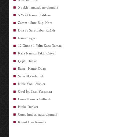
5 vakit namazda ne okunur?
5 Vakit Namaz Tablosu
Zamm-ı Sure Bilgi Notu
Dua ve Sure Ezber Kağıdı
Namaz Ağacı
12 Günde 1 Yılın Kaza Namazı
Kaza Namazı Takip Cetveli
Çeşitli Dualar
Ezan - Kamet Duası
Seferilik-Yolculuk
Kıble Yönü Sticker
Okul İçi Ezan Yarışması
Cuma Namazı Gülbank
Hutbe Duaları
Cuma hutbesi nasıl okunur?
Kunut 1 ve Kunut 2