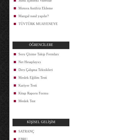
Sunu İçindeki Videolar
Motora Antifriz Ekleme
Mangal nasıl yapılır?
TÜVTÜRK MUAYENEYE
ÖĞRENCİLERE
Soru Çözme Takip Formları
Net Hesaplayıcı
Ders Çalışma Teknikleri
Meslek Eğilim Testi
Kariyer Testi
Kitap Raporu Formu
Meslek Test
KİŞİSEL GELİŞİM
SATRANÇ
EBRU