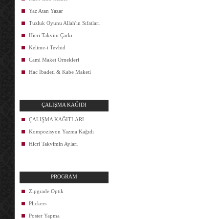
Yaz Atan Yazar
Tuzluk Oyunu Allah'ın Sıfatları
Hicri Takvim Çarkı
Kelime-i Tevhid
Cami Maket Örnekleri
Hac İbadeti & Kabe Maketi
ÇALIŞMA KAĞIDI
ÇALIŞMA KAĞITLARI
Kompozisyon Yazma Kağıdı
Hicri Takvimin Ayları
PROGRAM
Zipgrade Optik
Plickers
Poster Yapma