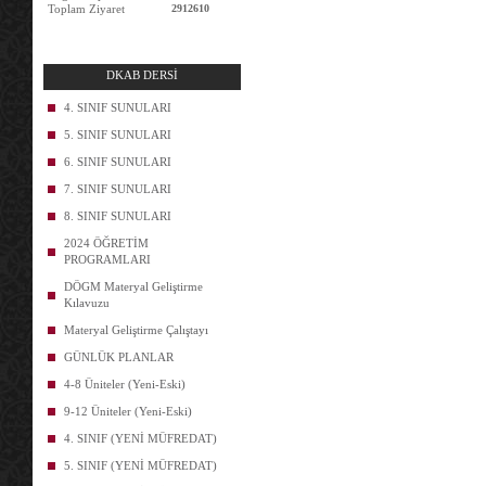
Toplam Ziyaret
2912610
DKAB DERSİ
4. SINIF SUNULARI
5. SINIF SUNULARI
6. SINIF SUNULARI
7. SINIF SUNULARI
8. SINIF SUNULARI
2024 ÖĞRETİM
PROGRAMLARI
DÖGM Materyal Geliştirme
Kılavuzu
Materyal Geliştirme Çalıştayı
GÜNLÜK PLANLAR
4-8 Üniteler (Yeni-Eski)
9-12 Üniteler (Yeni-Eski)
4. SINIF (YENİ MÜFREDAT)
5. SINIF (YENİ MÜFREDAT)