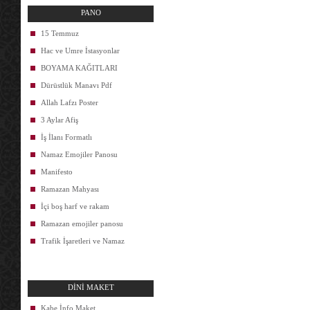
PANO
15 Temmuz
Hac ve Umre İstasyonlar
BOYAMA KAĞITLARI
Dürüstlük Manavı Pdf
Allah Lafzı Poster
3 Aylar Afiş
İş İlanı Formatlı
Namaz Emojiler Panosu
Manifesto
Ramazan Mahyası
İçi boş harf ve rakam
Ramazan emojiler panosu
Trafik İşaretleri ve Namaz
DİNİ MAKET
Kabe İnfo Maket