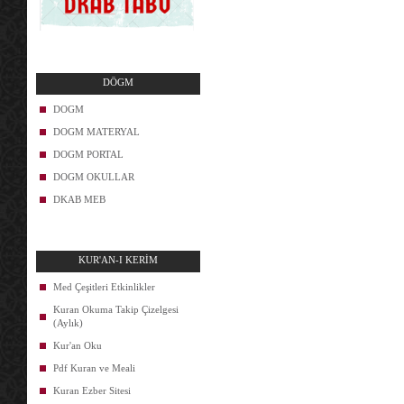
DÖGM
DOGM
DOGM MATERYAL
DOGM PORTAL
DOGM OKULLAR
DKAB MEB
KUR'AN-I KERİM
Med Çeşitleri Etkinlikler
Kuran Okuma Takip Çizelgesi
(Aylık)
Kur'an Oku
Pdf Kuran ve Meali
Kuran Ezber Sitesi