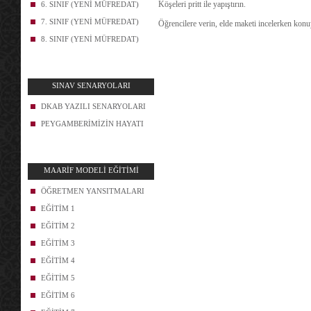
Köşeleri pritt ile yapıştırın.
6. SINIF (YENİ MÜFREDAT)
7. SINIF (YENİ MÜFREDAT)
Öğrencilere verin, elde maketi incelerken konu
8. SINIF (YENİ MÜFREDAT)
SINAV SENARYOLARI
DKAB YAZILI SENARYOLARI
PEYGAMBERİMİZİN HAYATI
MAARİF MODELİ EĞİTİMİ
ÖĞRETMEN YANSITMALARI
EĞİTİM 1
EĞİTİM 2
EĞİTİM 3
EĞİTİM 4
EĞİTİM 5
EĞİTİM 6