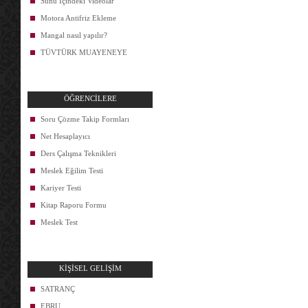
Sunu İçindeki Videolar
Motora Antifriz Ekleme
Mangal nasıl yapılır?
TÜVTÜRK MUAYENEYE
ÖĞRENCİLERE
Soru Çözme Takip Formları
Net Hesaplayıcı
Ders Çalışma Teknikleri
Meslek Eğilim Testi
Kariyer Testi
Kitap Raporu Formu
Meslek Test
KİŞİSEL GELİŞİM
SATRANÇ
EBRU