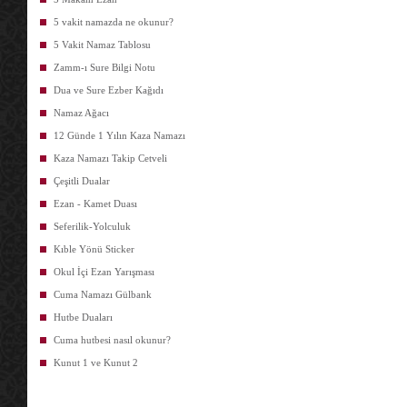
5 vakit namazda ne okunur?
5 Vakit Namaz Tablosu
Zamm-ı Sure Bilgi Notu
Dua ve Sure Ezber Kağıdı
Namaz Ağacı
12 Günde 1 Yılın Kaza Namazı
Kaza Namazı Takip Cetveli
Çeşitli Dualar
Ezan - Kamet Duası
Seferilik-Yolculuk
Kıble Yönü Sticker
Okul İçi Ezan Yarışması
Cuma Namazı Gülbank
Hutbe Duaları
Cuma hutbesi nasıl okunur?
Kunut 1 ve Kunut 2