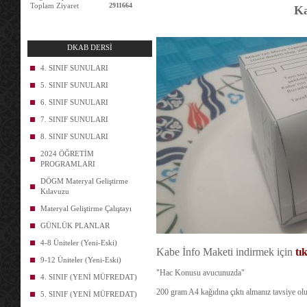
Toplam Ziyaret
2911664
Ka
DKAB DERSİ
4. SINIF SUNULARI
5. SINIF SUNULARI
6. SINIF SUNULARI
7. SINIF SUNULARI
8. SINIF SUNULARI
2024 ÖĞRETİM
PROGRAMLARI
DÖGM Materyal Geliştirme
Kılavuzu
Materyal Geliştirme Çalıştayı
GÜNLÜK PLANLAR
4-8 Üniteler (Yeni-Eski)
Kabe İnfo Maketi indirmek için
tı
9-12 Üniteler (Yeni-Eski)
"Hac Konusu avucunuzda"
4. SINIF (YENİ MÜFREDAT)
200 gram A4 kağıdına çıktı almanız tavsiye olu
5. SINIF (YENİ MÜFREDAT)