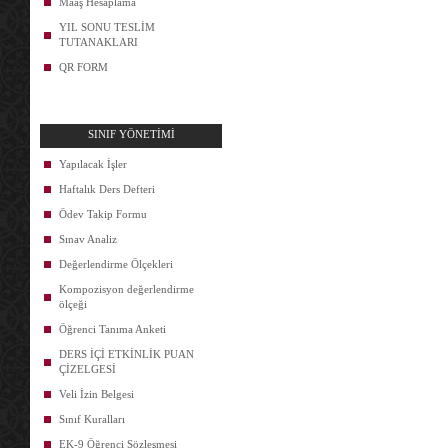
Maaş Hesaplama
YIL SONU TESLİM
TUTANAKLARI
QR FORM
SINIF YÖNETİMİ
Yapılacak İşler
Haftalık Ders Defteri
Ödev Takip Formu
Sınav Analiz
Değerlendirme Ölçekleri
Kompozisyon değerlendirme
ölçeği
Öğrenci Tanıma Anketi
DERS İÇİ ETKİNLİK PUAN
ÇİZELGESİ
Veli İzin Belgesi
Sınıf Kuralları
EK-9 Öğrenci Sözleşmesi