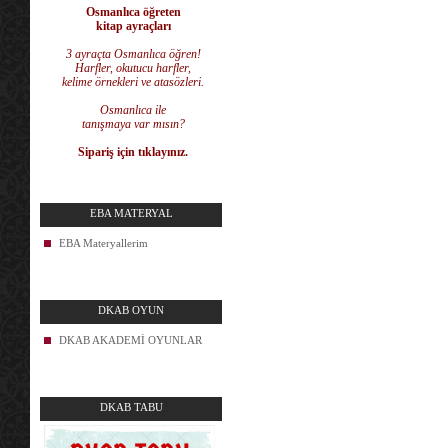
Osmanlıca öğreten
kitap ayraçları
3 ayraçta Osmanlıca öğren!
Harfler, okutucu harfler,
kelime örnekleri ve atasözleri.
Osmanlıca ile
tanışmaya var mısın?
Sipariş için tıklayınız.
EBA MATERYAL
EBA Materyallerim
DKAB OYUN
DKAB AKADEMİ OYUNLAR
DKAB TABU