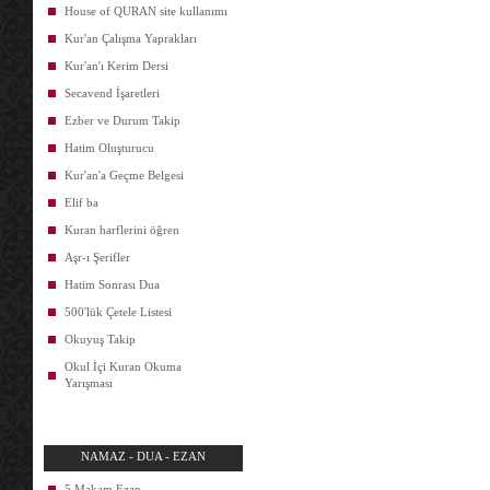
House of QURAN site kullanımı
Kur'an Çalışma Yaprakları
Kur'an'ı Kerim Dersi
Secavend İşaretleri
Ezber ve Durum Takip
Hatim Oluşturucu
Kur'an'a Geçme Belgesi
Elif ba
Kuran harflerini öğren
Aşr-ı Şerifler
Hatim Sonrası Dua
500'lük Çetele Listesi
Okuyuş Takip
Okul İçi Kuran Okuma
Yarışması
NAMAZ - DUA - EZAN
5 Makam Ezan