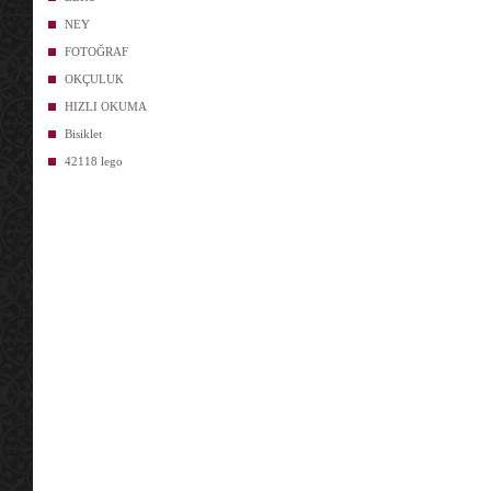
NEY
FOTOĞRAF
OKÇULUK
HIZLI OKUMA
Bisiklet
42118 lego