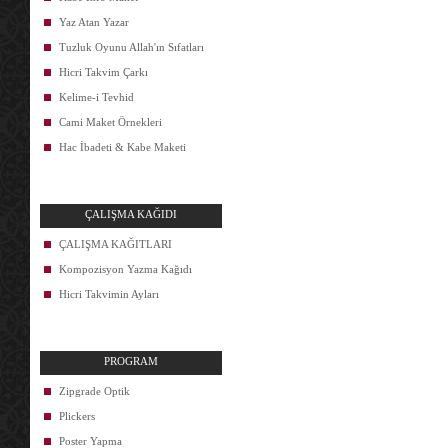
Yaz Atan Yazar
Tuzluk Oyunu Allah'ın Sıfatları
Hicri Takvim Çarkı
Kelime-i Tevhid
Cami Maket Örnekleri
Hac İbadeti & Kabe Maketi
ÇALIŞMA KAĞIDI
ÇALIŞMA KAĞITLARI
Kompozisyon Yazma Kağıdı
Hicri Takvimin Ayları
PROGRAM
Zipgrade Optik
Plickers
Poster Yapma