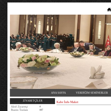
ANA SAYFA
VERDİĞİM SEMİNERLER
ZİYARETÇİLER
Kabe İnfo Maket
Aktif Ziyaretçi
4
Bugün Toplam
447