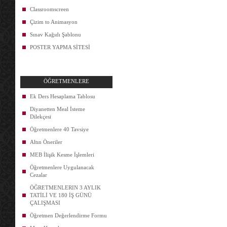
Classroomscreen
Çizim to Animasyon
Sınav Kağıdı Şablonu
POSTER YAPMA SİTESİ
ÖĞRETMENLERE
Ek Ders Hesaplama Tablosu
Diyanetten Meal İsteme
Dilekçesi
Öğretmenlere 40 Tavsiye
Altın Öneriler
MEB İlişik Kesme İşlemleri
Öğretmenlere Uygulanacak
Cezalar
ÖĞRETMENLERIN 3 AYLIK
TATİLİ VE 180 İŞ GÜNÜ
ÇALIŞMASI
Öğretmen Değerlendirme Formu