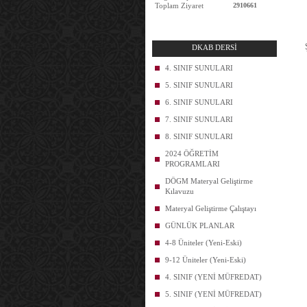
Toplam Ziyaret
2910661
DKAB DERSİ
4. SINIF SUNULARI
5. SINIF SUNULARI
6. SINIF SUNULARI
7. SINIF SUNULARI
8. SINIF SUNULARI
2024 ÖĞRETİM
PROGRAMLARI
DÖGM Materyal Geliştirme
Kılavuzu
Materyal Geliştirme Çalıştayı
GÜNLÜK PLANLAR
4-8 Üniteler (Yeni-Eski)
9-12 Üniteler (Yeni-Eski)
4. SINIF (YENİ MÜFREDAT)
5. SINIF (YENİ MÜFREDAT)