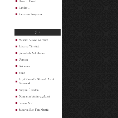
Hacerul Esved
İlahiler 1
Ramazan Programı
ŞİİR
Mescidi Aksayı Gördüm
Sakarya Türküsü
Çanakkale Şehitlerine
Utansın
Beklenen
Etme
Atiyi Karanlık Görerek Azmi
Bırakmak
Sürgün Ülkeden
Dünyanın bütün çiçekleri
Sancak Şiiri
Sakarya Şiiri Fon Müziği