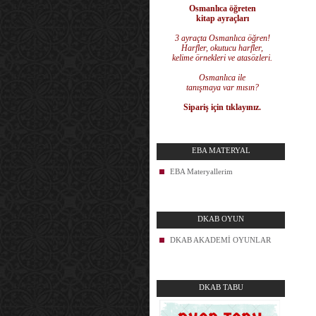
Osmanlıca öğreten
kitap ayraçları
3 ayraçta Osmanlıca öğren!
Harfler, okutucu harfler,
kelime örnekleri ve atasözleri.
Osmanlıca ile
tanışmaya var mısın?
Sipariş için tıklayınız.
EBA MATERYAL
EBA Materyallerim
DKAB OYUN
DKAB AKADEMİ OYUNLAR
DKAB TABU