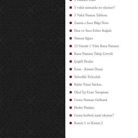
5 vakit namazda ne okunur?
5 Vakit Namaz Tablosu
Zamm-ı Sure Bilgi Notu
Dua ve Sure Ezber Kağıdı
Namaz Ağacı
12 Günde 1 Yılın Kaza Namazı
Kaza Namazı Takip Cetveli
Çeşitli Dualar
Ezan - Kamet Duası
Seferilik-Yolculuk
Kıble Yönü Sticker
Okul İçi Ezan Yarışması
Cuma Namazı Gülbank
Hutbe Duaları
Cuma hutbesi nasıl okunur?
Kunut 1 ve Kunut 2