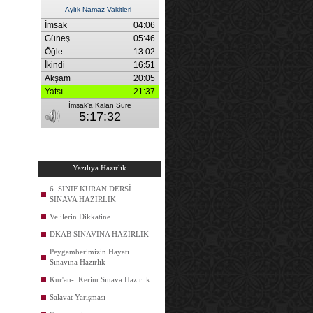
Yazılıya Hazırlık
6. SINIF KURAN DERSİ
SINAVA HAZIRLIK
Velilerin Dikkatine
DKAB SINAVINA HAZIRLIK
Peygamberimizin Hayatı
Sınavına Hazırlık
Kur'an-ı Kerim Sınava Hazırlık
Salavat Yarışması