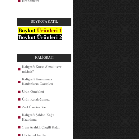
Kronometre
BOYKOTA KATIL
Boykot
Ürünleri 1
Boykot Ürünleri 2
KALİGRAFİ
Kaligrafi Kursu Almak ister
misiniz?
Kaligrafi Kursumuza
Katılanların Görüşleri
Ürün Örnekleri
Ürün Kataloğumuz
Zarf Üzerine Yazı
Kaligrafi Şablon Kağıt
Hazırlama
1 cm Aralıklı Çizgili Kağıt
Dik temel harfler