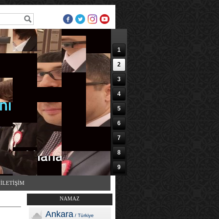
1
2
3
4
5
6
7
8
9
10
İLETİŞİM
NAMAZ