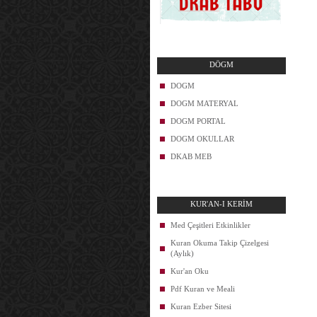
DÖGM
DOGM
DOGM MATERYAL
DOGM PORTAL
DOGM OKULLAR
DKAB MEB
KUR'AN-I KERİM
Med Çeşitleri Etkinlikler
Kuran Okuma Takip Çizelgesi
(Aylık)
Kur'an Oku
Pdf Kuran ve Meali
Kuran Ezber Sitesi