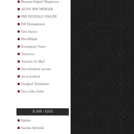
Boyama Kağıdı Oluşturucu
ALIVE PDF MERGER
PDF DÜZENLE ONLINE
Pdf Dönüştürücü
Gün Sayacı
HicriMiladi
Konuşmayı Yazar
Tinywow
Youtube To Mp3
Sesi müzikten ayırma
ses to podcast
Fotoğraf Temizleme
Face video İndir
İLAHİ - EZGİ
İlahiler
Kardan Aydınlık