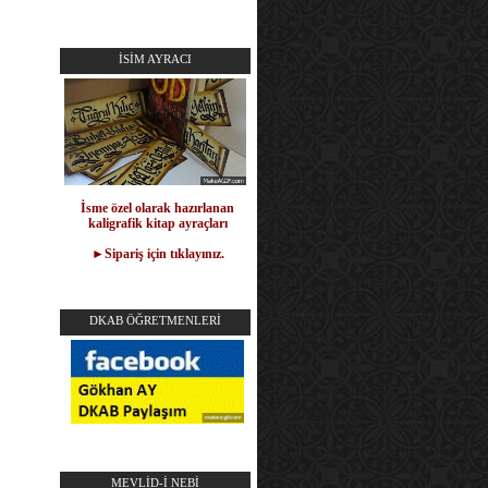
İSİM AYRACI
İsme özel olarak hazırlanan
kaligrafik kitap ayraçları
►Sipariş için tıklayınız.
DKAB ÖĞRETMENLERİ
MEVLİD-İ NEBİ