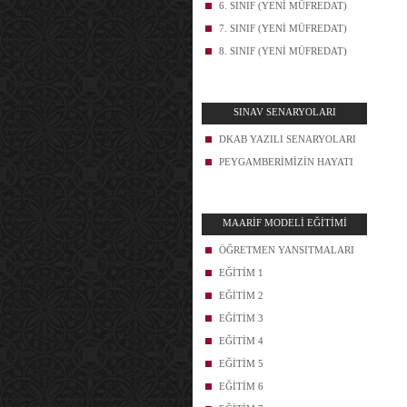
6. SINIF (YENİ MÜFREDAT)
7. SINIF (YENİ MÜFREDAT)
8. SINIF (YENİ MÜFREDAT)
SINAV SENARYOLARI
DKAB YAZILI SENARYOLARI
PEYGAMBERİMİZİN HAYATI
MAARİF MODELİ EĞİTİMİ
ÖĞRETMEN YANSITMALARI
EĞİTİM 1
EĞİTİM 2
EĞİTİM 3
EĞİTİM 4
EĞİTİM 5
EĞİTİM 6