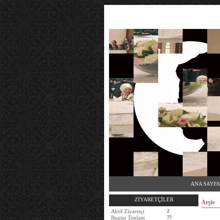
ANA SAYFA
ZİYARETÇİLER
Arşiv
Aktif Ziyaretçi
2
Bugün Toplam
77