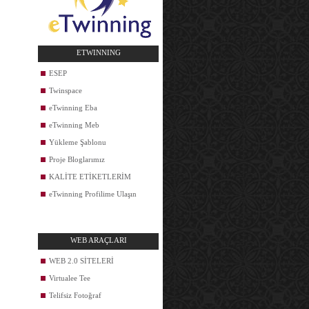
ETWINNING
ESEP
Twinspace
eTwinning Eba
eTwinning Meb
Yükleme Şablonu
Proje Bloglarımız
KALİTE ETİKETLERİM
eTwinning Profilime Ulaşın
WEB ARAÇLARI
WEB 2.0 SİTELERİ
Virtualee Tee
Telifsiz Fotoğraf