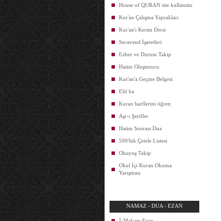
House of QURAN site kullanımı
Kur'an Çalışma Yaprakları
Kur'an'ı Kerim Dersi
Secavend İşaretleri
Ezber ve Durum Takip
Hatim Oluşturucu
Kur'an'a Geçme Belgesi
Elif ba
Kuran harflerini öğren
Aşr-ı Şerifler
Hatim Sonrası Dua
500'lük Çetele Listesi
Okuyuş Takip
Okul İçi Kuran Okuma
Yarışması
NAMAZ - DUA - EZAN
5 Makam Ezan