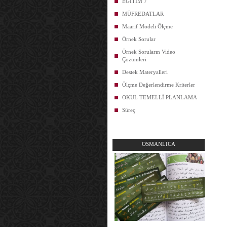
EĞİTİM 7
MÜFREDATLAR
Maarif Modeli Ölçme
Örnek Sorular
Örnek Soruların Video
Çözümleri
Destek Materyalleri
Ölçme Değerlendirme Kriterler
OKUL TEMELLİ PLANLAMA
Süreç
OSMANLICA