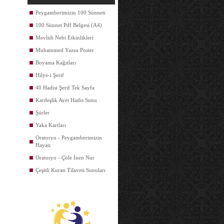
Peygamberimizin 100 Sünneti
100 Sünnet Pdf Belgesi (A4)
Mevlidi Nebi Etkinlikleri
Muhammed Yazısı Poster
Boyama Kağıtları
Hilye-i Şerif
40 Hadisi Şerif Tek Sayfa
Kardeşlik Ayet Hadis Sunu
Şiirler
Yaka Kartları
Oratoryo - Peygamberimizin
Hayatı
Oratoryo - Çöle İnen Nur
Çeşitli Kuran Tilaveti Sunuları