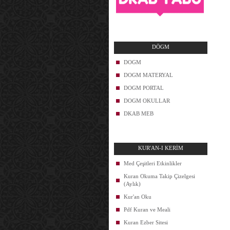
DÖGM
DOGM
DOGM MATERYAL
DOGM PORTAL
DOGM OKULLAR
DKAB MEB
KUR'AN-I KERİM
Med Çeşitleri Etkinlikler
Kuran Okuma Takip Çizelgesi
(Aylık)
Kur'an Oku
Pdf Kuran ve Meali
Kuran Ezber Sitesi