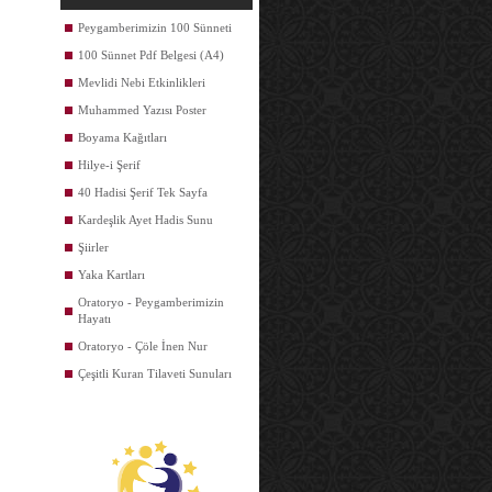
Peygamberimizin 100 Sünneti
100 Sünnet Pdf Belgesi (A4)
Mevlidi Nebi Etkinlikleri
Muhammed Yazısı Poster
Boyama Kağıtları
Hilye-i Şerif
40 Hadisi Şerif Tek Sayfa
Kardeşlik Ayet Hadis Sunu
Şiirler
Yaka Kartları
Oratoryo - Peygamberimizin
Hayatı
Oratoryo - Çöle İnen Nur
Çeşitli Kuran Tilaveti Sunuları