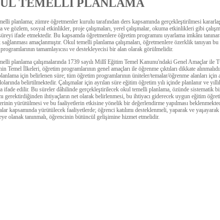
UL TEMELLİ PLANLAMA
elli planlama; zümre öğretmenler kurulu tarafından ders kapsamında gerçekleştirilmesi kararlaş
a ve gözlem, sosyal etkinlikler, proje çalışmaları, yerel çalışmalar, okuma etkinlikleri gibi çalış
 süreyi ifade etmektedir. Bu kapsamda öğretmenlere öğretim programını uyarlama imkânı tanına
 sağlanması amaçlanmıştır. Okul temelli planlama çalışmaları, öğretmenlere özerklik tanıyan bu 
programlarının tamamlayıcısı ve destekleyecisi bir alan olarak görülmelidir.
melli planlama çalışmalarında 1739 sayılı Millî Eğitim Temel Kanunu'ndaki Genel Amaçlar ile T
nin Temel İlkeleri, öğretim programlarının genel amaçları ile öğrenme çıktıları dikkate alınmalıdı
planlama için belirlenen süre; tüm öğretim programlarının üniteler/temalar/öğrenme alanları için 
lolarında belirtilmektedir. Çalışmalar için ayrılan süre eğitim öğretim yılı içinde planlanır ve yıllı
a ifade edilir. Bu süreler dâhilinde gerçekleştirilecek okul temelli planlama, özünde sistematik bi
ı gerektirdiğinden ihtiyaçların net olarak belirlenmesi, bu ihtiyacı giderecek uygun eğitim öğre
lerinin yürütülmesi ve bu faaliyetlerin etkisine yönelik bir değerlendirme yapılması beklenmekte
lar kapsamında yürütülecek faaliyetlerde; öğrenci katılımı desteklenmeli, yaparak ve yaşayarak
ye olanak tanınmalı, öğrencinin bütüncül gelişimine hizmet etmelidir.