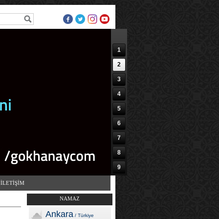
1
2
3
4
5
6
7
8
9
10
İLETİŞİM
NAMAZ