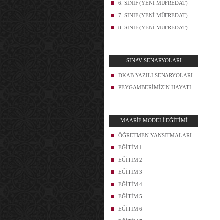
6. SINIF (YENİ MÜFREDAT)
7. SINIF (YENİ MÜFREDAT)
8. SINIF (YENİ MÜFREDAT)
SINAV SENARYOLARI
DKAB YAZILI SENARYOLARI
PEYGAMBERİMİZİN HAYATI
MAARİF MODELİ EĞİTİMİ
ÖĞRETMEN YANSITMALARI
EĞİTİM 1
EĞİTİM 2
EĞİTİM 3
EĞİTİM 4
EĞİTİM 5
EĞİTİM 6