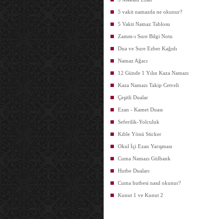
5 vakit namazda ne okunur?
5 Vakit Namaz Tablosu
Zamm-ı Sure Bilgi Notu
Dua ve Sure Ezber Kağıdı
Namaz Ağacı
12 Günde 1 Yılın Kaza Namazı
Kaza Namazı Takip Cetveli
Çeşitli Dualar
Ezan - Kamet Duası
Seferilik-Yolculuk
Kıble Yönü Sticker
Okul İçi Ezan Yarışması
Cuma Namazı Gülbank
Hutbe Duaları
Cuma hutbesi nasıl okunur?
Kunut 1 ve Kunut 2