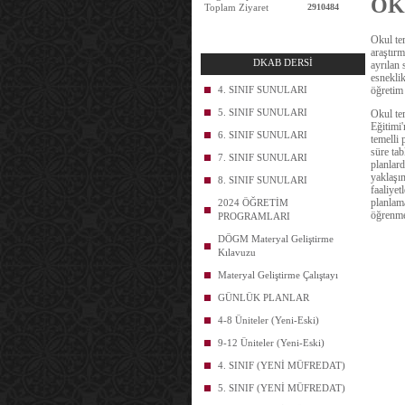
OK
Toplam Ziyaret
2910484
Okul tem
araştırm
DKAB DERSİ
ayrılan
esneklik
4. SINIF SUNULARI
öğretim 
5. SINIF SUNULARI
Okul te
Eğitimi'
6. SINIF SUNULARI
temelli 
süre tab
7. SINIF SUNULARI
planlard
yaklaşım
8. SINIF SUNULARI
faaliyet
planlama
2024 ÖĞRETİM
öğrenme
PROGRAMLARI
DÖGM Materyal Geliştirme
Kılavuzu
Materyal Geliştirme Çalıştayı
GÜNLÜK PLANLAR
4-8 Üniteler (Yeni-Eski)
9-12 Üniteler (Yeni-Eski)
4. SINIF (YENİ MÜFREDAT)
5. SINIF (YENİ MÜFREDAT)