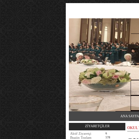
ANA SAYFA
ZİYARETÇİLER
OKUL
Aktif Ziyaretçi
6
Bugün Toplam
578