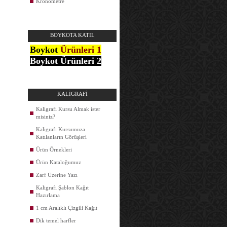
Kronometre
BOYKOTA KATIL
Boykot
Ürünleri 1
Boykot Ürünleri 2
KALİGRAFİ
Kaligrafi Kursu Almak ister
misiniz?
Kaligrafi Kursumuza
Katılanların Görüşleri
Ürün Örnekleri
Ürün Kataloğumuz
Zarf Üzerine Yazı
Kaligrafi Şablon Kağıt
Hazırlama
1 cm Aralıklı Çizgili Kağıt
Dik temel harfler