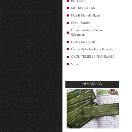
EĞİTİM 7
MÜFREDATLAR
Maarif Modeli Ölçme
Örnek Sorular
Örnek Soruların Video
Çözümleri
Destek Materyalleri
Ölçme Değerlendirme Kriterler
OKUL TEMELLİ PLANLAMA
Süreç
OSMANLICA