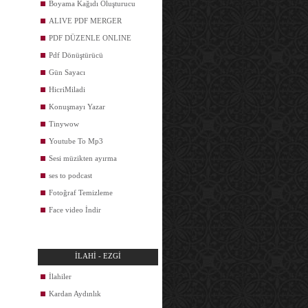
Boyama Kağıdı Oluşturucu
ALIVE PDF MERGER
PDF DÜZENLE ONLINE
Pdf Dönüştürücü
Gün Sayacı
HicriMiladi
Konuşmayı Yazar
Tinywow
Youtube To Mp3
Sesi müzikten ayırma
ses to podcast
Fotoğraf Temizleme
Face video İndir
İLAHİ - EZGİ
İlahiler
Kardan Aydınlık