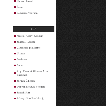
Hacerul Esved
İlahiler 1
Ramazan Programı
ŞİİR
Mescidi Aksayı Gördüm
Sakarya Türküsü
Çanakkale Şehitlerine
Utansın
Beklenen
Etme
Atiyi Karanlık Görerek Azmi
Bırakmak
Sürgün Ülkeden
Dünyanın bütün çiçekleri
Sancak Şiiri
Sakarya Şiiri Fon Müziği