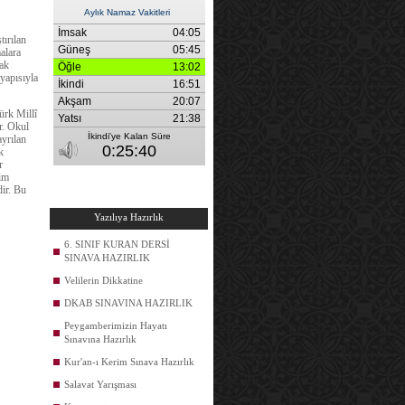
tırılan
malara
rak
yapısıyla
ürk Millî
r. Okul
ayrılan
k
r
tim
dir. Bu
Yazılıya Hazırlık
6. SINIF KURAN DERSİ
SINAVA HAZIRLIK
Velilerin Dikkatine
DKAB SINAVINA HAZIRLIK
Peygamberimizin Hayatı
Sınavına Hazırlık
Kur'an-ı Kerim Sınava Hazırlık
Salavat Yarışması