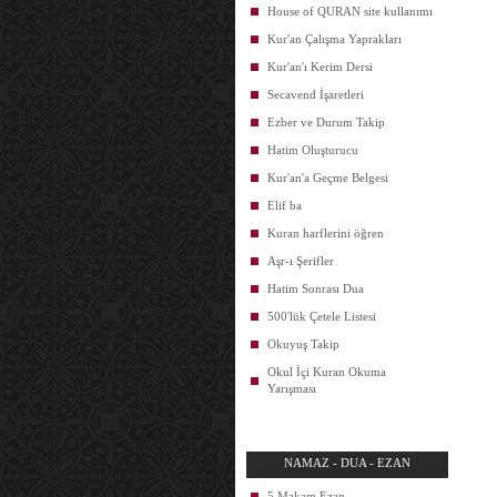
House of QURAN site kullanımı
Kur'an Çalışma Yaprakları
Kur'an'ı Kerim Dersi
Secavend İşaretleri
Ezber ve Durum Takip
Hatim Oluşturucu
Kur'an'a Geçme Belgesi
Elif ba
Kuran harflerini öğren
Aşr-ı Şerifler
Hatim Sonrası Dua
500'lük Çetele Listesi
Okuyuş Takip
Okul İçi Kuran Okuma
Yarışması
NAMAZ - DUA - EZAN
5 Makam Ezan