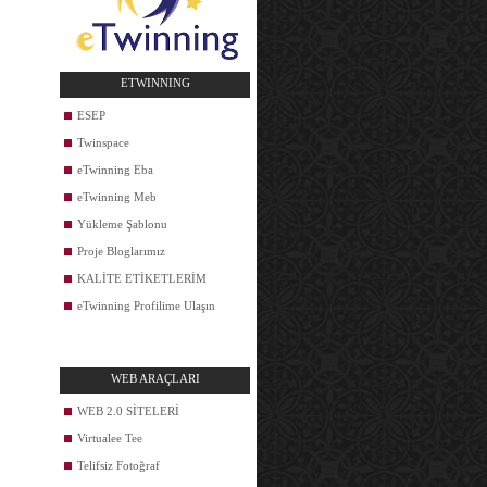
ETWINNING
ESEP
Twinspace
eTwinning Eba
eTwinning Meb
Yükleme Şablonu
Proje Bloglarımız
KALİTE ETİKETLERİM
eTwinning Profilime Ulaşın
WEB ARAÇLARI
WEB 2.0 SİTELERİ
Virtualee Tee
Telifsiz Fotoğraf