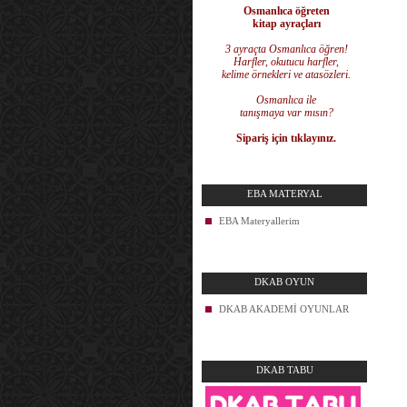
Osmanlıca öğreten
kitap ayraçları
3 ayraçta Osmanlıca öğren!
Harfler, okutucu harfler,
kelime örnekleri ve atasözleri.
Osmanlıca ile
tanışmaya var mısın?
Sipariş için tıklayınız.
EBA MATERYAL
EBA Materyallerim
DKAB OYUN
DKAB AKADEMİ OYUNLAR
DKAB TABU