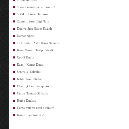
5 vakit namazda ne okunur?
5 Vakit Namaz Tablosu
Zamm-ı Sure Bilgi Notu
Dua ve Sure Ezber Kağıdı
Namaz Ağacı
12 Günde 1 Yılın Kaza Namazı
Kaza Namazı Takip Cetveli
Çeşitli Dualar
Ezan - Kamet Duası
Seferilik-Yolculuk
Kıble Yönü Sticker
Okul İçi Ezan Yarışması
Cuma Namazı Gülbank
Hutbe Duaları
Cuma hutbesi nasıl okunur?
Kunut 1 ve Kunut 2