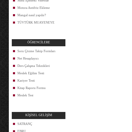
Sunu İçindeki Videolar
Motora Antifriz Ekleme
Mangal nasıl yapılır?
TÜVTÜRK MUAYENEYE
ÖĞRENCİLERE
Soru Çözme Takip Formları
Net Hesaplayıcı
Ders Çalışma Teknikleri
Meslek Eğilim Testi
Kariyer Testi
Kitap Raporu Formu
Meslek Test
KİŞİSEL GELİŞİM
SATRANÇ
EBRU