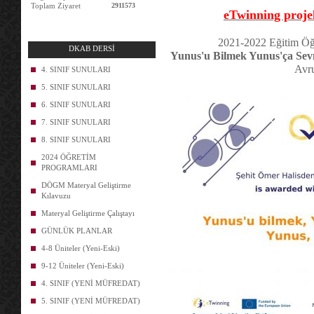
Toplam Ziyaret
2911573
eTwinning projele
2021-2022 Eğitim Öğr
DKAB DERSİ
Yunus'u Bilmek Yunus'ça Se
Avru
4. SINIF SUNULARI
5. SINIF SUNULARI
6. SINIF SUNULARI
7. SINIF SUNULARI
8. SINIF SUNULARI
2024 ÖĞRETİM
PROGRAMLARI
DÖGM Materyal Geliştirme
Kılavuzu
Materyal Geliştirme Çalıştayı
GÜNLÜK PLANLAR
4-8 Üniteler (Yeni-Eski)
9-12 Üniteler (Yeni-Eski)
4. SINIF (YENİ MÜFREDAT)
5. SINIF (YENİ MÜFREDAT)