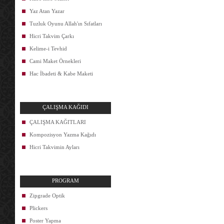
Yaz Atan Yazar
Tuzluk Oyunu Allah'ın Sıfatları
Hicri Takvim Çarkı
Kelime-i Tevhid
Cami Maket Örnekleri
Hac İbadeti & Kabe Maketi
ÇALIŞMA KAĞIDI
ÇALIŞMA KAĞITLARI
Kompozisyon Yazma Kağıdı
Hicri Takvimin Ayları
PROGRAM
Zipgrade Optik
Plickers
Poster Yapma