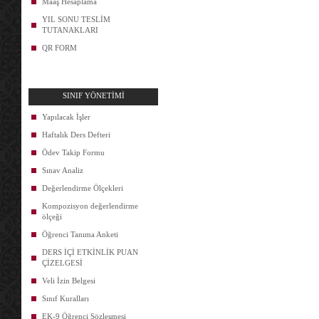
Maaş Hesaplama
YIL SONU TESLİM
TUTANAKLARI
QR FORM
SINIF YÖNETİMİ
Yapılacak İşler
Haftalık Ders Defteri
Ödev Takip Formu
Sınav Analiz
Değerlendirme Ölçekleri
Kompozisyon değerlendirme
ölçeği
Öğrenci Tanıma Anketi
DERS İÇİ ETKİNLİK PUAN
ÇİZELGESİ
Veli İzin Belgesi
Sınıf Kuralları
EK-9 Öğrenci Sözleşmesi