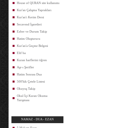
House of QURAN site kullanımı
Kur'an Çalışma Yaprakları
Kur'an'ı Kerim Dersi
Secavend İşaretleri
Ezber ve Durum Takip
Hatim Oluşturucu
Kur'an'a Geçme Belgesi
Elif ba
Kuran harflerini öğren
Aşr-ı Şerifler
Hatim Sonrası Dua
500'lük Çetele Listesi
Okuyuş Takip
Okul İçi Kuran Okuma
Yarışması
NAMAZ - DUA - EZAN
5 Makam Ezan