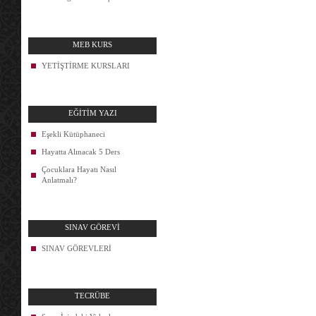
MEB KURS
YETİŞTİRME KURSLARI
EĞİTİM YAZI
Eşekli Kütüphaneci
Hayatta Alınacak 5 Ders
Çocuklara Hayatı Nasıl
Anlatmalı?
SINAV GÖREVİ
SINAV GÖREVLERİ
TECRÜBE