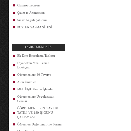
Classroomscreen
Çizim to Animasyon
Sınav Kağıdı Şablonu
POSTER YAPMA SİTESİ
ÖĞRETMENLERE
Ek Ders Hesaplama Tablosu
Diyanetten Meal İsteme
Dilekçesi
Öğretmenlere 40 Tavsiye
Altın Öneriler
MEB İlişik Kesme İşlemleri
Öğretmenlere Uygulanacak
Cezalar
ÖĞRETMENLERIN 3 AYLIK
TATİLİ VE 180 İŞ GÜNÜ
ÇALIŞMASI
Öğretmen Değerlendirme Formu