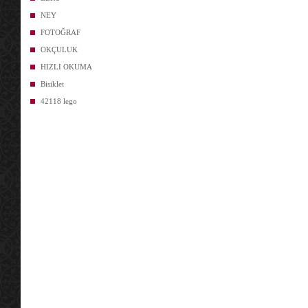
NEY
FOTOĞRAF
OKÇULUK
HIZLI OKUMA
Bisiklet
42118 lego