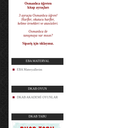
Osmanlıca öğreten
kitap ayraçları
3 ayraçta Osmanlıca öğren!
Harfler, okutucu harfler,
kelime örnekleri ve atasözleri.
Osmanlıca ile
tanışmaya var mısın?
Sipariş için tıklayınız.
EBA MATERYAL
EBA Materyallerim
DKAB OYUN
DKAB AKADEMİ OYUNLAR
DKAB TABU