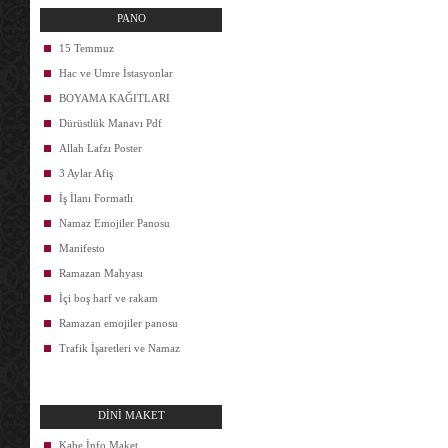
PANO
15 Temmuz
Hac ve Umre İstasyonlar
BOYAMA KAĞITLARI
Dürüstlük Manavı Pdf
Allah Lafzı Poster
3 Aylar Afiş
İş İlanı Formatlı
Namaz Emojiler Panosu
Manifesto
Ramazan Mahyası
İçi boş harf ve rakam
Ramazan emojiler panosu
Trafik İşaretleri ve Namaz
DİNİ MAKET
Kabe İnfo Maket