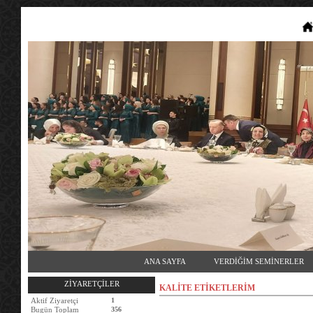
ANA SAYFA
VERDİĞİM SEMİNERLER
ZİYARETÇİLER
KALİTE ETİKETLERİM
Aktif Ziyaretçi
1
Bugün Toplam
356