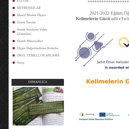
EĞİTİM 7
******************
MÜFREDATLAR
2021-2022 Eğitim Öğr
Maarif Modeli Ölçme
Kelimelerin Gücü
adlı
eTwinn
Örnek Sorular
Örnek Soruların Video
Çözümleri
Destek Materyalleri
Ölçme Değerlendirme Kriterler
OKUL TEMELLİ PLANLAMA
Süreç
OSMANLICA