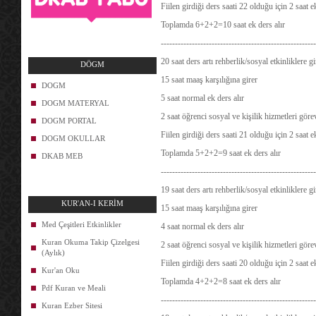
Fiilen girdiği ders saati 22 olduğu için 2 saat 
Toplamda 6+2+2=10 saat ek ders alır
-------------------------------------------------------
20 saat ders artı rehberlik/sosyal etkinliklere 
DÖGM
15 saat maaş karşılığına girer
DOGM
5 saat normal ek ders alır
DOGM MATERYAL
2 saat öğrenci sosyal ve kişilik hizmetleri göre
DOGM PORTAL
Fiilen girdiği ders saati 21 olduğu için 2 saat 
DOGM OKULLAR
Toplamda 5+2+2=9 saat ek ders alır
DKAB MEB
-------------------------------------------------------
19 saat ders artı rehberlik/sosyal etkinliklere 
KUR'AN-I KERİM
15 saat maaş karşılığına girer
Med Çeşitleri Etkinlikler
4 saat normal ek ders alır
Kuran Okuma Takip Çizelgesi
2 saat öğrenci sosyal ve kişilik hizmetleri göre
(Aylık)
Fiilen girdiği ders saati 20 olduğu için 2 saat 
Kur'an Oku
Toplamda 4+2+2=8 saat ek ders alır
Pdf Kuran ve Meali
-------------------------------------------------------
Kuran Ezber Sitesi