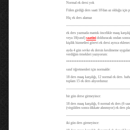
Normal ek dersi yok
Fiilen girdiği ders saati 10'dan az olduğu için
Hiç ek ders alamaz
-------------------------------------------------------
ek
ders
yazmada mantık öncelikle maaş karşılı
veya 18(sınıf)
saatini
dolduracak ondan sonr
kişilik hizmetleri görevi ek
dersi
ayrıca eklene
ayda 4 gün sevke ek dersin kesilmeme uygulamas
verdiğim örnekleri yazıyorum:
************************************
sınıf öğretmenleri için normalde:
18 ders maaş karşılığı, 12 normal ek ders. haft
toplam 15 ek ders alıyordunuz
-------------------------------------------------------
bir gün derse girmeyince:
18 ders maaş karşılığı, 6 normal ek ders (6 saa
(virgülden sonra dikkate alınmıyor) ek ders pla
-------------------------------------------------------
iki gün ders girmeyince: