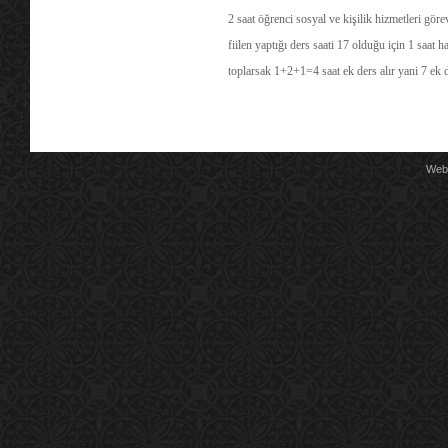
2 saat öğrenci sosyal ve kişilik hizmetleri göre
fiilen yaptığı ders saati 17 olduğu için 1 saat 
toplarsak 1+2+1=4 saat ek ders alır yani 7 ek d
Kaynak : Memu
Web