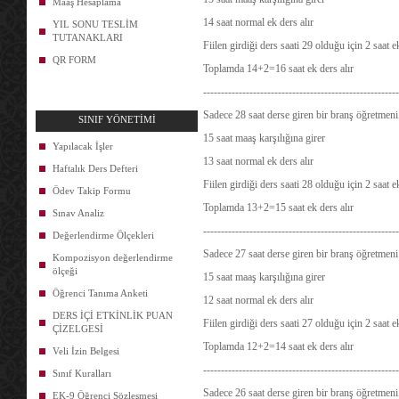
Maaş Hesaplama
14 saat normal ek ders alır
YIL SONU TESLİM
TUTANAKLARI
Fiilen girdiği ders saati 29 olduğu için 2 saat 
QR FORM
Toplamda 14+2=16 saat ek ders alır
-------------------------------------------------------
Sadece 28 saat derse giren bir branş öğretmeni 
SINIF YÖNETİMİ
15 saat maaş karşılığına girer
Yapılacak İşler
13 saat normal ek ders alır
Haftalık Ders Defteri
Fiilen girdiği ders saati 28 olduğu için 2 saat 
Ödev Takip Formu
Toplamda 13+2=15 saat ek ders alır
Sınav Analiz
-------------------------------------------------------
Değerlendirme Ölçekleri
Sadece 27 saat derse giren bir branş öğretmeni 
Kompozisyon değerlendirme
ölçeği
15 saat maaş karşılığına girer
Öğrenci Tanıma Anketi
12 saat normal ek ders alır
DERS İÇİ ETKİNLİK PUAN
Fiilen girdiği ders saati 27 olduğu için 2 saat 
ÇİZELGESİ
Toplamda 12+2=14 saat ek ders alır
Veli İzin Belgesi
-------------------------------------------------------
Sınıf Kuralları
Sadece 26 saat derse giren bir branş öğretmeni 
EK-9 Öğrenci Sözleşmesi