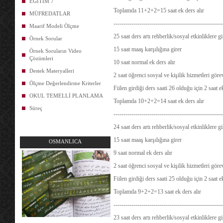
EĞİTİM 7
Toplamda 11+2+2=15 saat ek ders alır
MÜFREDATLAR
-------------------------------------------------------
Maarif Modeli Ölçme
25 saat ders artı rehberlik/sosyal etkinliklere 
Örnek Sorular
15 saat maaş karşılığına girer
Örnek Soruların Video
Çözümleri
10 saat normal ek ders alır
Destek Materyalleri
2 saat öğrenci sosyal ve kişilik hizmetleri göre
Ölçme Değerlendirme Kriterler
Fiilen girdiği ders saati 26 olduğu için 2 saat 
OKUL TEMELLİ PLANLAMA
Toplamda 10+2+2=14 saat ek ders alır
Süreç
-------------------------------------------------------
24 saat ders artı rehberlik/sosyal etkinliklere 
15 saat maaş karşılığına girer
OSMANLICA
9 saat normal ek ders alır
2 saat öğrenci sosyal ve kişilik hizmetleri göre
Fiilen girdiği ders saati 25 olduğu için 2 saat 
Toplamda 9+2+2=13 saat ek ders alır
-------------------------------------------------------
23 saat ders artı rehberlik/sosyal etkinliklere 