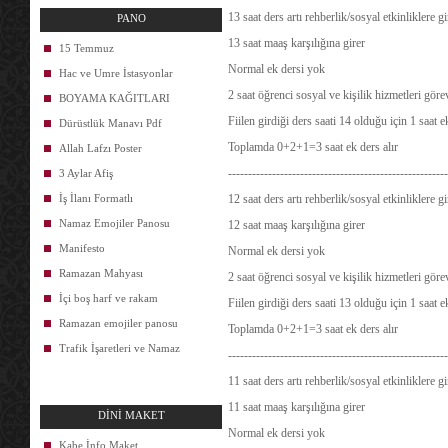
13 saat ders artı rehberlik/sosyal etkinliklere 
PANO
13 saat maaş karşılığına girer
15 Temmuz
Normal ek dersi yok
Hac ve Umre İstasyonlar
2 saat öğrenci sosyal ve kişilik hizmetleri göre
BOYAMA KAĞITLARI
Fiilen girdiği ders saati 14 olduğu için 1 saat 
Dürüstlük Manavı Pdf
Toplamda 0+2+1=3 saat ek ders alır
Allah Lafzı Poster
-------------------------------------------------------
3 Aylar Afiş
İş İlanı Formatlı
12 saat ders artı rehberlik/sosyal etkinliklere 
Namaz Emojiler Panosu
12 saat maaş karşılığına girer
Manifesto
Normal ek dersi yok
Ramazan Mahyası
2 saat öğrenci sosyal ve kişilik hizmetleri göre
İçi boş harf ve rakam
Fiilen girdiği ders saati 13 olduğu için 1 saat 
Ramazan emojiler panosu
Toplamda 0+2+1=3 saat ek ders alır
Trafik İşaretleri ve Namaz
-------------------------------------------------------
11 saat ders artı rehberlik/sosyal etkinliklere 
11 saat maaş karşılığına girer
DİNİ MAKET
Normal ek dersi yok
Kabe İnfo Maket