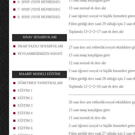
15 saat maaş karşılığına girer
6. SINIF (YENİ MÜFREDAT)
13 saat normal ek ders alır
7. SINIF (YENİ MÜFREDAT)
2 saat öğrenci sosyal ve kişilik hizmetleri göre
8. SINIF (YENİ MÜFREDAT)
Fiilen girdiği ders saati 29 olduğu için 2 saat 
Toplamda 13+2+2=17 saat ek ders alır
SINAV SENARYOLARI
-------------------------------------------------------
DKAB YAZILI SENARYOLARI
27 saat ders artı rehberlik/sosyal etkinliklere 
PEYGAMBERİMİZİN HAYATI
15 saat maaş karşılığına girer
12 saat normal ek ders alır
2 saat öğrenci sosyal ve kişilik hizmetleri göre
MAARİF MODELİ EĞİTİMİ
Fiilen girdiği ders saati 28 olduğu için 2 saat 
ÖĞRETMEN YANSITMALARI
Toplamda 12+2+2=16 saat ek ders alır
EĞİTİM 1
-------------------------------------------------------
EĞİTİM 2
26 saat ders artı rehberlik/sosyal etkinliklere 
EĞİTİM 3
15 saat maaş karşılığına girer
EĞİTİM 4
11 saat normal ek ders alır
EĞİTİM 5
2 saat öğrenci sosyal ve kişilik hizmetleri göre
EĞİTİM 6
Fiilen girdiği ders saati 27 olduğu için 2 saat 