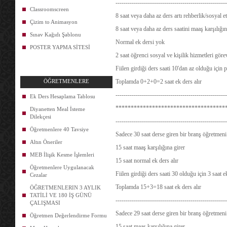
-------------------------------------------------------
Classroomscreen
8 saat veya daha az ders artı rehberlik/sosyal e
Çizim to Animasyon
8 saat veya daha az ders saatini maaş karşılığın
Sınav Kağıdı Şablonu
Normal ek dersi yok
POSTER YAPMA SİTESİ
2 saat öğrenci sosyal ve kişilik hizmetleri göre
Fiilen girdiği ders saati 10'dan az olduğu için
ÖĞRETMENLERE
Toplamda 0+2+0=2 saat ek ders alır
-------------------------------------------------------
Ek Ders Hesaplama Tablosu
************************************
Diyanetten Meal İsteme
Dilekçesi
-------------------------------------------------------
Öğretmenlere 40 Tavsiye
Sadece 30 saat derse giren bir branş öğretmeni 
Altın Öneriler
15 saat maaş karşılığına girer
MEB İlişik Kesme İşlemleri
15 saat normal ek ders alır
Öğretmenlere Uygulanacak
Fiilen girdiği ders saati 30 olduğu için 3 saat 
Cezalar
Toplamda 15+3=18 saat ek ders alır
ÖĞRETMENLERIN 3 AYLIK
TATİLİ VE 180 İŞ GÜNÜ
-------------------------------------------------------
ÇALIŞMASI
Sadece 29 saat derse giren bir branş öğretmeni 
Öğretmen Değerlendirme Formu
15 saat maaş karşılığına girer