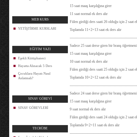
15 saat maaş karşılığına girer
11 saat normal ek ders alır
MEB KURS
Fiilen girdiği ders saati 26 olduğu için 2 saat 
YETİŞTİRME KURSLARI
Toplamda 11+2=13 saat ek ders alır
-------------------------------------------------------
Sadece 25 saat derse giren bir branş öğretmeni 
EĞİTİM YAZI
15 saat maaş karşılığına girer
Eşekli Kütüphaneci
10 saat normal ek ders alır
Hayatta Alınacak 5 Ders
Fiilen girdiği ders saati 25 olduğu için 2 saat 
Çocuklara Hayatı Nasıl
Toplamda 10+2=12 saat ek ders alır
Anlatmalı?
-------------------------------------------------------
Sadece 24 saat derse giren bir branş öğretmeni 
SINAV GÖREVİ
15 saat maaş karşılığına girer
SINAV GÖREVLERİ
9 saat normal ek ders alır
Fiilen girdiği ders saati 24 olduğu için 2 saat 
Toplamda 9+2=11 saat ek ders alır
TECRÜBE
-------------------------------------------------------