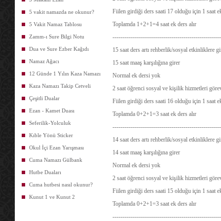
Fiilen girdiği ders saati 17 olduğu için 1 saat 
5 vakit namazda ne okunur?
Toplamda 1+2+1=4 saat ek ders alır
5 Vakit Namaz Tablosu
Zamm-ı Sure Bilgi Notu
-------------------------------------------------------
Dua ve Sure Ezber Kağıdı
15 saat ders artı rehberlik/sosyal etkinliklere 
Namaz Ağacı
15 saat maaş karşılığına girer
12 Günde 1 Yılın Kaza Namazı
Normal ek dersi yok
Kaza Namazı Takip Cetveli
2 saat öğrenci sosyal ve kişilik hizmetleri göre
Çeşitli Dualar
Fiilen girdiği ders saati 16 olduğu için 1 saat 
Ezan - Kamet Duası
Toplamda 0+2+1=3 saat ek ders alır
Seferilik-Yolculuk
-------------------------------------------------------
Kıble Yönü Sticker
14 saat ders artı rehberlik/sosyal etkinliklere 
Okul İçi Ezan Yarışması
14 saat maaş karşılığına girer
Cuma Namazı Gülbank
Normal ek dersi yok
Hutbe Duaları
2 saat öğrenci sosyal ve kişilik hizmetleri göre
Cuma hutbesi nasıl okunur?
Fiilen girdiği ders saati 15 olduğu için 1 saat 
Kunut 1 ve Kunut 2
Toplamda 0+2+1=3 saat ek ders alır
-------------------------------------------------------