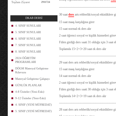
Toplam Ziyaret
2911724
-------------------------------------------------------
30
saat
ders
artı rehberlik/sosyal
etkinliklere
gi
DKAB DERSİ
15 saat maaş karşılığına girer
4. SINIF SUNULARI
15 saat normal ek ders alır
5. SINIF SUNULARI
2 saat öğrenci sosyal ve kişilik hizmetleri göre
6. SINIF SUNULARI
Fiilen girdiği ders saati 31 olduğu için 3 saat 
7. SINIF SUNULARI
Toplamda 15+2+3=20 saat ek ders alır
8. SINIF SUNULARI
-------------------------------------------------------
2024 ÖĞRETİM
PROGRAMLARI
29 saat ders artı rehberlik/sosyal etkinliklere 
DÖGM Materyal Geliştirme
15 saat maaş karşılığına girer
Kılavuzu
14 saat normal ek ders alır
Materyal Geliştirme Çalıştayı
2 saat öğrenci sosyal ve kişilik hizmetleri göre
GÜNLÜK PLANLAR
Fiilen girdiği ders saati 30 olduğu için 3 saat 
4-8 Üniteler (Yeni-Eski)
Toplamda 14+2+3=19 saat ek ders alır
9-12 Üniteler (Yeni-Eski)
-------------------------------------------------------
4. SINIF (YENİ MÜFREDAT)
28 saat ders artı rehberlik/sosyal etkinliklere 
5. SINIF (YENİ MÜFREDAT)