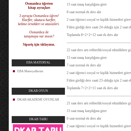
Osmanlıca öğreten
15 saat maaş karşılığına girer
kitap ayraçları
8 saat normal ek ders alır
3 ayraçta Osmanlıca öğren!
2 saat öğrenci sosyal ve kişilik hizmetleri göre
Harfler, okutucu harfler,
kelime örnekleri ve atasözleri.
Fiilen girdiği ders saati 24 olduğu için 2 saat 
Osmanlıca ile
Toplamda 8+2+2=12 saat ek ders alır
tanışmaya var mısın?
-------------------------------------------------------
Sipariş için tıklayınız.
22 saat ders artı rehberlik/sosyal etkinliklere 
15 saat maaş karşılığına girer
EBA MATERYAL
7 saat normal ek ders alır
EBA Materyallerim
2 saat öğrenci sosyal ve kişilik hizmetleri göre
Fiilen girdiği ders saati 23 olduğu için 2 saat 
Toplamda 7+2+2=11 saat ek ders alır
DKAB OYUN
-------------------------------------------------------
DKAB AKADEMİ OYUNLAR
21 saat ders artı rehberlik/sosyal etkinliklere 
15 saat maaş karşılığına girer
6 saat normal ek ders alır
DKAB TABU
2 saat öğrenci sosyal ve kişilik hizmetleri göre