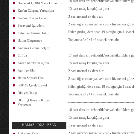
18 saat ders artı rehberlik/sosyal etkinliklere 
House of QURAN site kullanımı
15 saat maaş karşılığına girer
Kur'an Çalışma Yaprakları
3 saat normal ek ders alır
Kur'an'ı Kerim Dersi
2 saat öğrenci sosyal ve kişilik hizmetleri göre
Secavend İşaretleri
Fiilen girdiği ders saati 19 olduğu için 1 saat 
Ezber ve Durum Takip
Toplamda 3+2+1=6 saat ek ders alır
Hatim Oluşturucu
-------------------------------------------------------
Kur'an'a Geçme Belgesi
17 saat ders artı rehberlik/sosyal etkinliklere 
Elif ba
Kuran harflerini öğren
15 saat maaş karşılığına girer
Aşr-ı Şerifler
2 saat normal ek ders alır
Hatim Sonrası Dua
2 saat öğrenci sosyal ve kişilik hizmetleri göre
500'lük Çetele Listesi
Fiilen girdiği ders saati 18 olduğu için 1 saat 
Okuyuş Takip
Toplamda 2+2+1=5 saat ek ders alır
Okul İçi Kuran Okuma
-------------------------------------------------------
Yarışması
16 saat ders artı rehberlik/sosyal etkinliklere 
15 saat maaş karşılığına girer
NAMAZ - DUA - EZAN
1 saat normal ek ders alır
2 saat öğrenci sosyal ve kişilik hizmetleri göre
5 Makam Ezan