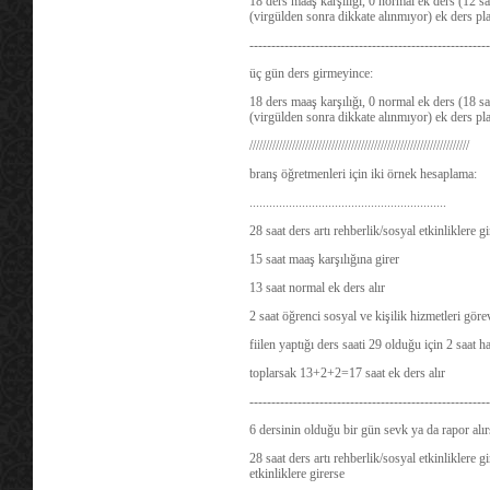
18 ders maaş karşılığı, 0 normal ek ders (12 sa
(virgülden sonra dikkate alınmıyor) ek ders pla
-------------------------------------------------------
üç gün ders girmeyince:
18 ders maaş karşılığı, 0 normal ek ders (18 sa
(virgülden sonra dikkate alınmıyor) ek ders pla
///////////////////////////////////////////////////////////////////
branş öğretmenleri için iki örnek hesaplama:
............................................................
28 saat ders artı rehberlik/sosyal etkinliklere 
15 saat maaş karşılığına girer
13 saat normal ek ders alır
2 saat öğrenci sosyal ve kişilik hizmetleri göre
fiilen yaptığı ders saati 29 olduğu için 2 saat 
toplarsak 13+2+2=17 saat ek ders alır
-------------------------------------------------------
6 dersinin olduğu bir gün sevk ya da rapor alır
28 saat ders artı rehberlik/sosyal etkinliklere g
etkinliklere girerse