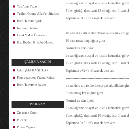
2 saat öğrenci sosyal ve kişilik hizmetleri göre
Yaz Atan Yazar
Fiilen girdiği ders saati 12 olduğu için 1 saat 
Tuzluk Oyunu Allah'ın Sıfatları
Toplamda 0+2+1=3 saat ek ders alır
Hicri Takvim Çarkı
-------------------------------------------------------
Kelime-i Tevhid
10 saat ders artı rehberlik/sosyal etkinliklere 
Cami Maket Örnekleri
10 saat maaş karşılığına girer
Hac İbadeti & Kabe Maketi
Normal ek dersi yok
2 saat öğrenci sosyal ve kişilik hizmetleri göre
ÇALIŞMA KAĞIDI
Fiilen girdiği ders saati 11 olduğu için 1 saat 
ÇALIŞMA KAĞITLARI
Toplamda 0+2+1=3 saat ek ders alır
Kompozisyon Yazma Kağıdı
-------------------------------------------------------
Hicri Takvimin Ayları
9 saat ders artı rehberlik/sosyal etkinliklere gi
9 saat maaş karşılığına girer
Normal ek dersi yok
PROGRAM
2 saat öğrenci sosyal ve kişilik hizmetleri göre
Zipgrade Optik
Fiilen girdiği ders saati 10 olduğu için 1 saat 
Plickers
Toplamda 0+2+1=3 saat ek ders alır
Poster Yapma