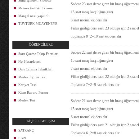
Sunu İçindeki Videolar
Sadece 23 saat derse giren bir branş öğretmeni 
Motora Antifriz Ekleme
15 saat maaş karşılığına girer
Mangal nasıl yapılır?
8 saat normal ek ders alır
TÜVTÜRK MUAYENEYE
Fiilen girdiği ders saati 23 olduğu için 2 saat 
Toplamda 8+2=10 saat ek ders alır
-------------------------------------------------------
ÖĞRENCİLERE
Sadece 22 saat derse giren bir branş öğretmeni 
Soru Çözme Takip Formları
15 saat maaş karşılığına girer
Net Hesaplayıcı
7 saat normal ek ders alır
Ders Çalışma Teknikleri
Fiilen girdiği ders saati 22 olduğu için 2 saat 
Meslek Eğilim Testi
Toplamda 7+2=9 saat ek ders alır
Kariyer Testi
Kitap Raporu Formu
-------------------------------------------------------
Meslek Test
Sadece 21 saat derse giren bir branş öğretmeni 
15 saat maaş karşılığına girer
6 saat normal ek ders alır
KİŞİSEL GELİŞİM
Fiilen girdiği ders saati 21 olduğu için 2 saat 
SATRANÇ
Toplamda 6+2=8 saat ek ders alır
EBRU