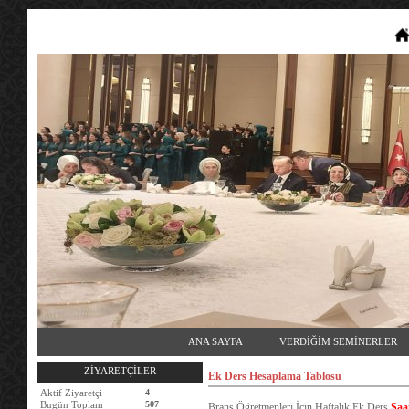
ANA SAYFA
VERDİĞİM SEMİNERLER
ZİYARETÇİLER
Ek Ders Hesaplama Tablosu
Aktif Ziyaretçi
4
Bugün Toplam
507
Branş Öğretmenleri İçin Haftalık Ek
Ders
Saa