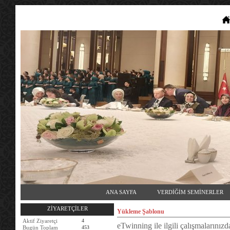
ANA SAYFA
VERDİĞİM SEMİNERLER
ZİYARETÇİLER
Yükleme Şablonu
Aktif Ziyaretçi
4
eTwinning ile ilgili çalışmalarınızda
Bugün Toplam
453