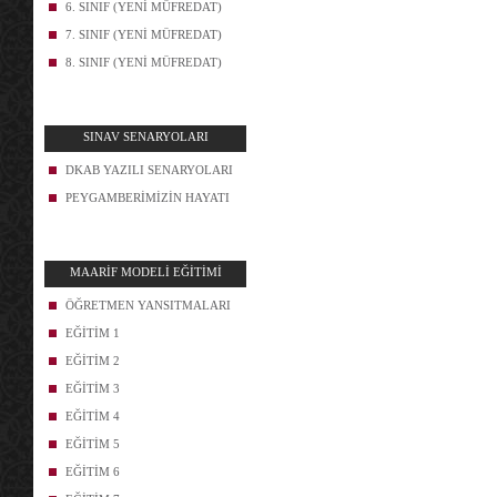
6. SINIF (YENİ MÜFREDAT)
7. SINIF (YENİ MÜFREDAT)
8. SINIF (YENİ MÜFREDAT)
SINAV SENARYOLARI
DKAB YAZILI SENARYOLARI
PEYGAMBERİMİZİN HAYATI
MAARİF MODELİ EĞİTİMİ
ÖĞRETMEN YANSITMALARI
EĞİTİM 1
EĞİTİM 2
EĞİTİM 3
EĞİTİM 4
EĞİTİM 5
EĞİTİM 6