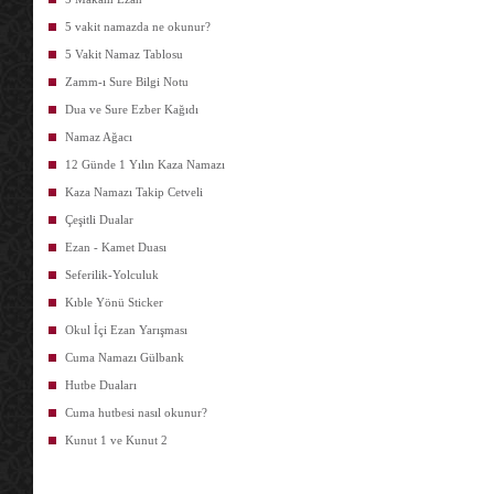
5 vakit namazda ne okunur?
5 Vakit Namaz Tablosu
Zamm-ı Sure Bilgi Notu
Dua ve Sure Ezber Kağıdı
Namaz Ağacı
12 Günde 1 Yılın Kaza Namazı
Kaza Namazı Takip Cetveli
Çeşitli Dualar
Ezan - Kamet Duası
Seferilik-Yolculuk
Kıble Yönü Sticker
Okul İçi Ezan Yarışması
Cuma Namazı Gülbank
Hutbe Duaları
Cuma hutbesi nasıl okunur?
Kunut 1 ve Kunut 2