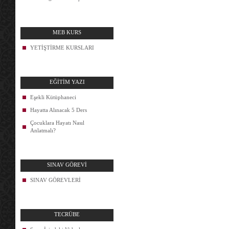
MEB KURS
YETİŞTİRME KURSLARI
EĞİTİM YAZI
Eşekli Kütüphaneci
Hayatta Alınacak 5 Ders
Çocuklara Hayatı Nasıl
Anlatmalı?
SINAV GÖREVİ
SINAV GÖREVLERİ
TECRÜBE