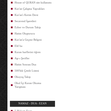
House of QURAN site kullanımı
Kur'an Çalışma Yaprakları
Kur'an'ı Kerim Dersi
Secavend İşaretleri
Ezber ve Durum Takip
Hatim Oluşturucu
Kur'an'a Geçme Belgesi
Elif ba
Kuran harflerini öğren
Aşr-ı Şerifler
Hatim Sonrası Dua
500'lük Çetele Listesi
Okuyuş Takip
Okul İçi Kuran Okuma
Yarışması
NAMAZ - DUA - EZAN
5 Makam Ezan