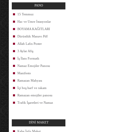
PANO
15 Temmuz
Hac ve Umre İstasyonlar
BOYAMA KAĞITLARI
Dürüstlük Manavı Pdf
Allah Lafzı Poster
3 Aylar Afiş
İş İlanı Formatlı
Namaz Emojiler Panosu
Manifesto
Ramazan Mahyası
İçi boş harf ve rakam
Ramazan emojiler panosu
Trafik İşaretleri ve Namaz
DİNİ MAKET
Kabe İnfo Maket