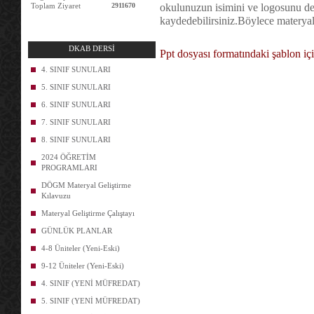
Toplam Ziyaret
2911670
okulunuzun isimini ve logosunu değ
kaydedebilirsiniz.
Böylece materyall
DKAB DERSİ
Ppt dosyası formatındaki şablon içi
4. SINIF SUNULARI
5. SINIF SUNULARI
6. SINIF SUNULARI
7. SINIF SUNULARI
8. SINIF SUNULARI
2024 ÖĞRETİM
PROGRAMLARI
DÖGM Materyal Geliştirme
Kılavuzu
Materyal Geliştirme Çalıştayı
GÜNLÜK PLANLAR
4-8 Üniteler (Yeni-Eski)
9-12 Üniteler (Yeni-Eski)
4. SINIF (YENİ MÜFREDAT)
5. SINIF (YENİ MÜFREDAT)