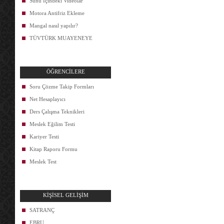
Sunu İçindeki Videolar
Motora Antifriz Ekleme
Mangal nasıl yapılır?
TÜVTÜRK MUAYENEYE
ÖĞRENCİLERE
Soru Çözme Takip Formları
Net Hesaplayıcı
Ders Çalışma Teknikleri
Meslek Eğilim Testi
Kariyer Testi
Kitap Raporu Formu
Meslek Test
KİŞİSEL GELİŞİM
SATRANÇ
EBRU