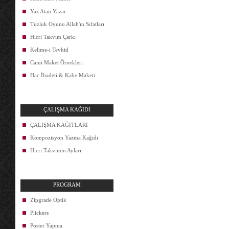
Yaz Atan Yazar
Tuzluk Oyunu Allah'ın Sıfatları
Hicri Takvim Çarkı
Kelime-i Tevhid
Cami Maket Örnekleri
Hac İbadeti & Kabe Maketi
ÇALIŞMA KAĞIDI
ÇALIŞMA KAĞITLARI
Kompozisyon Yazma Kağıdı
Hicri Takvimin Ayları
PROGRAM
Zipgrade Optik
Plickers
Poster Yapma