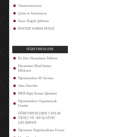
Classroomscreen
Çizim to Animasyon
Sınav Kağıdı Şablonu
POSTER YAPMA SİTESİ
ÖĞRETMENLERE
Ek Ders Hesaplama Tablosu
Diyanetten Meal İsteme
Dilekçesi
Öğretmenlere 40 Tavsiye
Altın Öneriler
MEB İlişik Kesme İşlemleri
Öğretmenlere Uygulanacak
Cezalar
ÖĞRETMENLERIN 3 AYLIK
TATİLİ VE 180 İŞ GÜNÜ
ÇALIŞMASI
Öğretmen Değerlendirme Formu