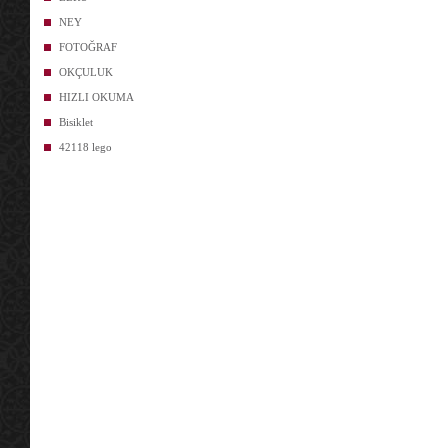
NEY
FOTOĞRAF
OKÇULUK
HIZLI OKUMA
Bisiklet
42118 lego