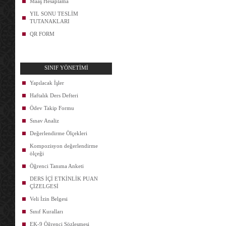
Maaş Hesaplama
YIL SONU TESLİM
TUTANAKLARI
QR FORM
SINIF YÖNETİMİ
Yapılacak İşler
Haftalık Ders Defteri
Ödev Takip Formu
Sınav Analiz
Değerlendirme Ölçekleri
Kompozisyon değerlendirme
ölçeği
Öğrenci Tanıma Anketi
DERS İÇİ ETKİNLİK PUAN
ÇİZELGESİ
Veli İzin Belgesi
Sınıf Kuralları
EK-9 Öğrenci Sözleşmesi