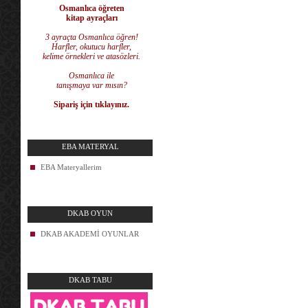
Osmanlıca öğreten
kitap ayraçları
3 ayraçta Osmanlıca öğren!
Harfler, okutucu harfler,
kelime örnekleri ve atasözleri.
Osmanlıca ile
tanışmaya var mısın?
Sipariş için tıklayınız.
EBA MATERYAL
EBA Materyallerim
DKAB OYUN
DKAB AKADEMİ OYUNLAR
DKAB TABU