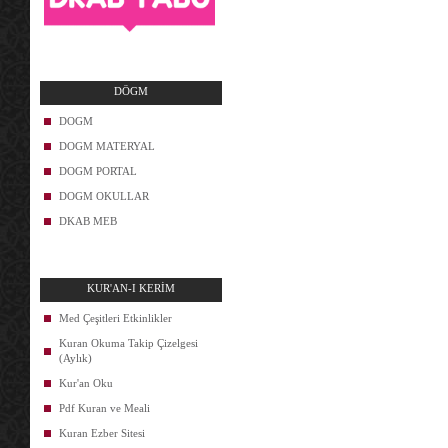
DÖGM
DOGM
DOGM MATERYAL
DOGM PORTAL
DOGM OKULLAR
DKAB MEB
KUR'AN-I KERİM
Med Çeşitleri Etkinlikler
Kuran Okuma Takip Çizelgesi
(Aylık)
Kur'an Oku
Pdf Kuran ve Meali
Kuran Ezber Sitesi