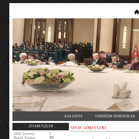
ANA SAYFA
VERDİĞİM SEMİNERLER
ZİYARETÇİLER
SINAV GÖREVLERİ
Aktif Ziyaretçi
2
Bugün Toplam
392