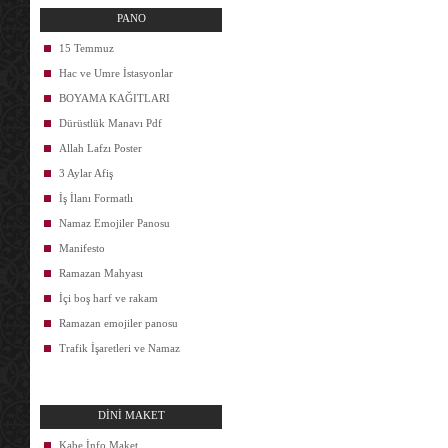
PANO
15 Temmuz
Hac ve Umre İstasyonlar
BOYAMA KAĞITLARI
Dürüstlük Manavı Pdf
Allah Lafzı Poster
3 Aylar Afiş
İş İlanı Formatlı
Namaz Emojiler Panosu
Manifesto
Ramazan Mahyası
İçi boş harf ve rakam
Ramazan emojiler panosu
Trafik İşaretleri ve Namaz
DİNİ MAKET
Kabe İnfo Maket