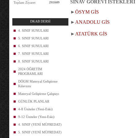
SINAV GÖREVİ İSTEKLERİ
Toplam Ziyaret
2911609
►
ÖSYM GİS
DKAB DERSİ
►
ANADOLU GİS
4. SINIF SUNULARI
►
ATATÜRK GİS
5. SINIF SUNULARI
6. SINIF SUNULARI
7. SINIF SUNULARI
8. SINIF SUNULARI
2024 ÖĞRETİM
PROGRAMLARI
DÖGM Materyal Geliştirme
Kılavuzu
Materyal Geliştirme Çalıştayı
GÜNLÜK PLANLAR
4-8 Üniteler (Yeni-Eski)
9-12 Üniteler (Yeni-Eski)
4. SINIF (YENİ MÜFREDAT)
5. SINIF (YENİ MÜFREDAT)