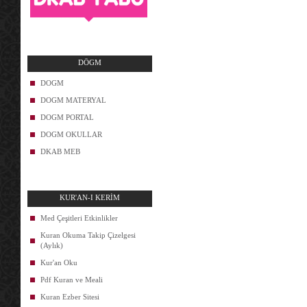
DÖGM
DOGM
DOGM MATERYAL
DOGM PORTAL
DOGM OKULLAR
DKAB MEB
KUR'AN-I KERİM
Med Çeşitleri Etkinlikler
Kuran Okuma Takip Çizelgesi
(Aylık)
Kur'an Oku
Pdf Kuran ve Meali
Kuran Ezber Sitesi