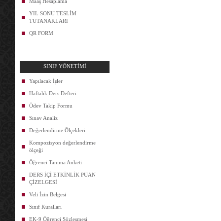
Maaş Hesaplama
YIL SONU TESLİM
TUTANAKLARI
QR FORM
SINIF YÖNETİMİ
Yapılacak İşler
Haftalık Ders Defteri
Ödev Takip Formu
Sınav Analiz
Değerlendirme Ölçekleri
Kompozisyon değerlendirme
ölçeği
Öğrenci Tanıma Anketi
DERS İÇİ ETKİNLİK PUAN
ÇİZELGESİ
Veli İzin Belgesi
Sınıf Kuralları
EK-9 Öğrenci Sözleşmesi