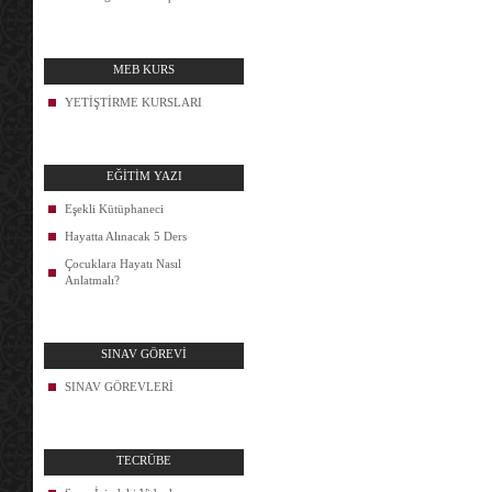
MEB KURS
YETİŞTİRME KURSLARI
EĞİTİM YAZI
Eşekli Kütüphaneci
Hayatta Alınacak 5 Ders
Çocuklara Hayatı Nasıl
Anlatmalı?
SINAV GÖREVİ
SINAV GÖREVLERİ
TECRÜBE