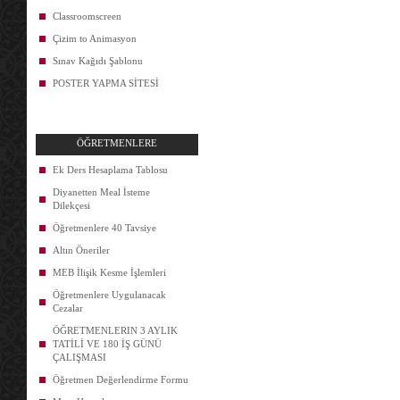
Classroomscreen
Çizim to Animasyon
Sınav Kağıdı Şablonu
POSTER YAPMA SİTESİ
ÖĞRETMENLERE
Ek Ders Hesaplama Tablosu
Diyanetten Meal İsteme
Dilekçesi
Öğretmenlere 40 Tavsiye
Altın Öneriler
MEB İlişik Kesme İşlemleri
Öğretmenlere Uygulanacak
Cezalar
ÖĞRETMENLERIN 3 AYLIK
TATİLİ VE 180 İŞ GÜNÜ
ÇALIŞMASI
Öğretmen Değerlendirme Formu