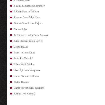
5 vakit namazda ne okunur?
5 Vakit Namaz Tablosu
Zamm-ı Sure Bilgi Notu
Dua ve Sure Ezber Kağıdı
Namaz Ağacı
12 Günde 1 Yılın Kaza Namazı
Kaza Namazı Takip Cetveli
Çeşitli Dualar
Ezan - Kamet Duası
Seferilik-Yolculuk
Kıble Yönü Sticker
Okul İçi Ezan Yarışması
Cuma Namazı Gülbank
Hutbe Duaları
Cuma hutbesi nasıl okunur?
Kunut 1 ve Kunut 2