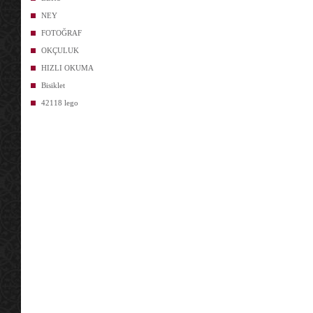
NEY
FOTOĞRAF
OKÇULUK
HIZLI OKUMA
Bisiklet
42118 lego