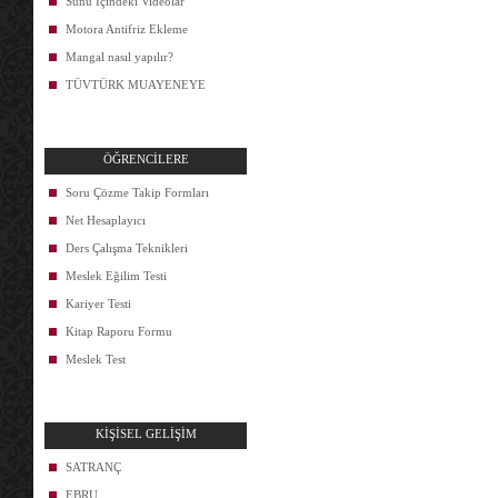
Sunu İçindeki Videolar
Motora Antifriz Ekleme
Mangal nasıl yapılır?
TÜVTÜRK MUAYENEYE
ÖĞRENCİLERE
Soru Çözme Takip Formları
Net Hesaplayıcı
Ders Çalışma Teknikleri
Meslek Eğilim Testi
Kariyer Testi
Kitap Raporu Formu
Meslek Test
KİŞİSEL GELİŞİM
SATRANÇ
EBRU