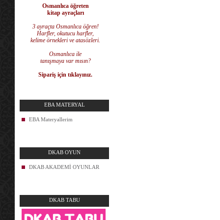
Osmanlıca öğreten
kitap ayraçları
3 ayraçta Osmanlıca öğren!
Harfler, okutucu harfler,
kelime örnekleri ve atasözleri.
Osmanlıca ile
tanışmaya var mısın?
Sipariş için tıklayınız.
EBA MATERYAL
EBA Materyallerim
DKAB OYUN
DKAB AKADEMİ OYUNLAR
DKAB TABU