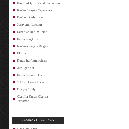
House of QURAN site kullanımı
Kur'an Çalışma Yaprakları
Kur'an'ı Kerim Dersi
Secavend İşaretleri
Ezber ve Durum Takip
Hatim Oluşturucu
Kur'an'a Geçme Belgesi
Elif ba
Kuran harflerini öğren
Aşr-ı Şerifler
Hatim Sonrası Dua
500'lük Çetele Listesi
Okuyuş Takip
Okul İçi Kuran Okuma
Yarışması
NAMAZ - DUA - EZAN
5 Makam Ezan