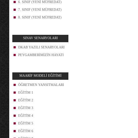
6. SINIF (YENİ MÜFREDAT)
7. SINIF (YENİ MÜFREDAT)
8. SINIF (YENİ MÜFREDAT)
SINAV SENARYOLARI
DKAB YAZILI SENARYOLARI
PEYGAMBERİMİZİN HAYATI
MAARİF MODELİ EĞİTİMİ
ÖĞRETMEN YANSITMALARI
EĞİTİM 1
EĞİTİM 2
EĞİTİM 3
EĞİTİM 4
EĞİTİM 5
EĞİTİM 6