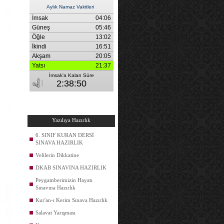
Yazılıya Hazırlık
6. SINIF KURAN DERSİ
SINAVA HAZIRLIK
Velilerin Dikkatine
DKAB SINAVINA HAZIRLIK
Peygamberimizin Hayatı
Sınavına Hazırlık
Kur'an-ı Kerim Sınava Hazırlık
Salavat Yarışması