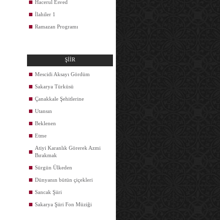
Hacerul Esved
İlahiler 1
Ramazan Programı
ŞİİR
Mescidi Aksayı Gördüm
Sakarya Türküsü
Çanakkale Şehitlerine
Utansın
Beklenen
Etme
Atiyi Karanlık Görerek Azmi
Bırakmak
Sürgün Ülkeden
Dünyanın bütün çiçekleri
Sancak Şiiri
Sakarya Şiiri Fon Müziği