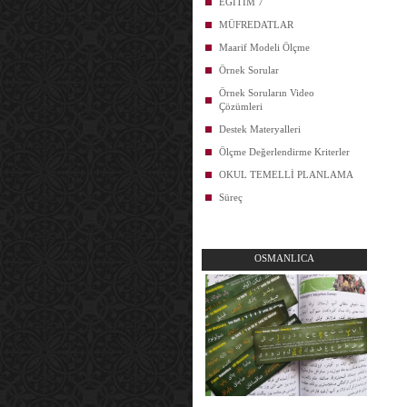
EĞİTİM 7
MÜFREDATLAR
Maarif Modeli Ölçme
Örnek Sorular
Örnek Soruların Video
Çözümleri
Destek Materyalleri
Ölçme Değerlendirme Kriterler
OKUL TEMELLİ PLANLAMA
Süreç
OSMANLICA