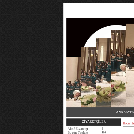
ANA SAYFA
ZİYARETÇİLER
Hicri 
Aktif Ziyaretçi
2
Bugün Toplam
110