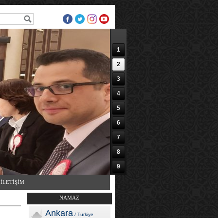
1
2
3
4
5
6
7
8
9
10
İLETİŞİM
NAMAZ