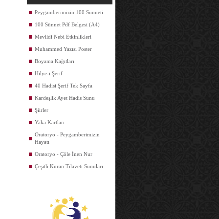
Peygamberimizin 100 Sünneti
100 Sünnet Pdf Belgesi (A4)
Mevlidi Nebi Etkinlikleri
Muhammed Yazısı Poster
Boyama Kağıtları
Hilye-i Şerif
40 Hadisi Şerif Tek Sayfa
Kardeşlik Ayet Hadis Sunu
Şiirler
Yaka Kartları
Oratoryo - Peygamberimizin
Hayatı
Oratoryo - Çöle İnen Nur
Çeşitli Kuran Tilaveti Sunuları