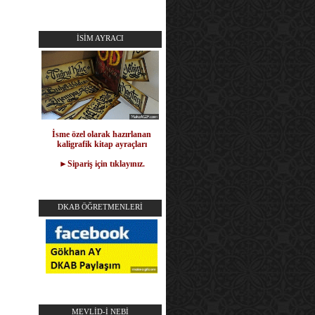
İSİM AYRACI
İsme özel olarak hazırlanan
kaligrafik kitap ayraçları
►Sipariş için tıklayınız.
DKAB ÖĞRETMENLERİ
MEVLİD-İ NEBİ