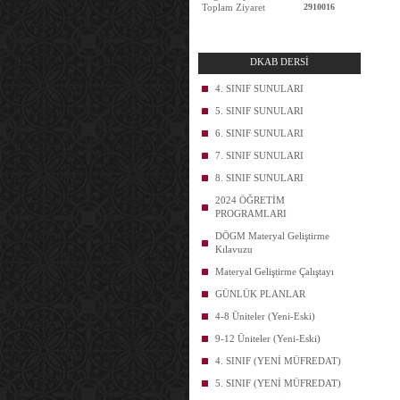
Toplam Ziyaret
2910016
DKAB DERSİ
4. SINIF SUNULARI
5. SINIF SUNULARI
6. SINIF SUNULARI
7. SINIF SUNULARI
8. SINIF SUNULARI
2024 ÖĞRETİM
PROGRAMLARI
DÖGM Materyal Geliştirme
Kılavuzu
Materyal Geliştirme Çalıştayı
GÜNLÜK PLANLAR
4-8 Üniteler (Yeni-Eski)
9-12 Üniteler (Yeni-Eski)
4. SINIF (YENİ MÜFREDAT)
5. SINIF (YENİ MÜFREDAT)