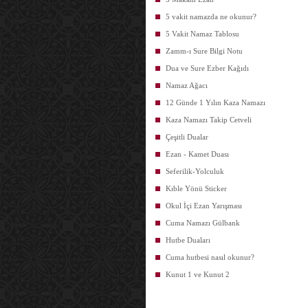
5 vakit namazda ne okunur?
5 Vakit Namaz Tablosu
Zamm-ı Sure Bilgi Notu
Dua ve Sure Ezber Kağıdı
Namaz Ağacı
12 Günde 1 Yılın Kaza Namazı
Kaza Namazı Takip Cetveli
Çeşitli Dualar
Ezan - Kamet Duası
Seferilik-Yolculuk
Kıble Yönü Sticker
Okul İçi Ezan Yarışması
Cuma Namazı Gülbank
Hutbe Duaları
Cuma hutbesi nasıl okunur?
Kunut 1 ve Kunut 2