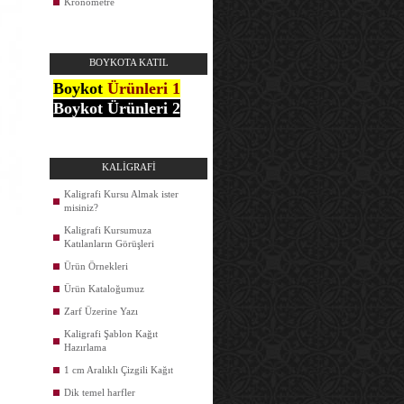
Kronometre
BOYKOTA KATIL
Boykot
Ürünleri 1
Boykot Ürünleri 2
KALİGRAFİ
Kaligrafi Kursu Almak ister
misiniz?
Kaligrafi Kursumuza
Katılanların Görüşleri
Ürün Örnekleri
Ürün Kataloğumuz
Zarf Üzerine Yazı
Kaligrafi Şablon Kağıt
Hazırlama
1 cm Aralıklı Çizgili Kağıt
Dik temel harfler