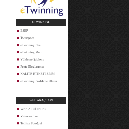
ETWINNING
ESEP
Twinspace
eTwinning Eba
eTwinning Meb
Yükleme Şablonu
Proje Bloglarımız
KALİTE ETİKETLERİM
eTwinning Profilime Ulaşın
WEB ARAÇLARI
WEB 2.0 SİTELERİ
Virtualee Tee
Telifsiz Fotoğraf