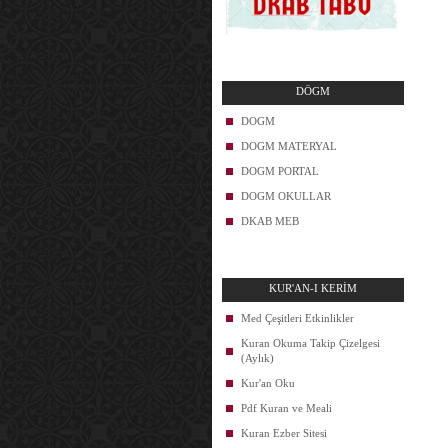
DÖGM
DOGM
DOGM MATERYAL
DOGM PORTAL
DOGM OKULLAR
DKAB MEB
KUR'AN-I KERİM
Med Çeşitleri Etkinlikler
Kuran Okuma Takip Çizelgesi
(Aylık)
Kur'an Oku
Pdf Kuran ve Meali
Kuran Ezber Sitesi