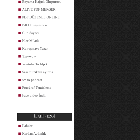
Boyama Kağıdı Oluşturucu
ALIVE PDF MERGER
PDF DÜZENLE ONLINE
Pdf Dönüştürücü
Gün Sayacı
HicriMiladi
Konuşmayı Yazar
Tinywow
Youtube To Mp3
Sesi müzikten ayırma
ses to podcast
Fotoğraf Temizleme
Face video İndir
İLAHİ - EZGİ
İlahiler
Kardan Aydınlık