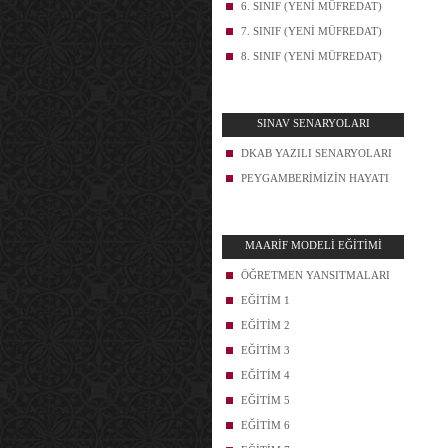
6. SINIF (YENİ MÜFREDAT)
7. SINIF (YENİ MÜFREDAT)
8. SINIF (YENİ MÜFREDAT)
SINAV SENARYOLARI
DKAB YAZILI SENARYOLARI
PEYGAMBERİMİZİN HAYATI
MAARİF MODELİ EĞİTİMİ
ÖĞRETMEN YANSITMALARI
EĞİTİM 1
EĞİTİM 2
EĞİTİM 3
EĞİTİM 4
EĞİTİM 5
EĞİTİM 6