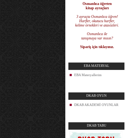
Osmanlıca öğreten
kitap ayraçları
3 ayraçta Osmanlıca öğren!
Harfler, okutucu harfler,
kelime örnekleri ve atasözleri.
Osmanlıca ile
tanışmaya var mısın?
Sipariş için tıklayınız.
EBA MATERYAL
EBA Materyallerim
DKAB OYUN
DKAB AKADEMİ OYUNLAR
DKAB TABU