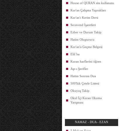
House of QURAN site kullanımı
Kur'an Çalışma Yaprakları
Kur'an'ı Kerim Dersi
Secavend İşaretleri
Ezber ve Durum Takip
Hatim Oluşturucu
Kur'an'a Geçme Belgesi
Elif ba
Kuran harflerini öğren
Aşr-ı Şerifler
Hatim Sonrası Dua
500'lük Çetele Listesi
Okuyuş Takip
Okul İçi Kuran Okuma
Yarışması
NAMAZ - DUA - EZAN
5 Makam Ezan