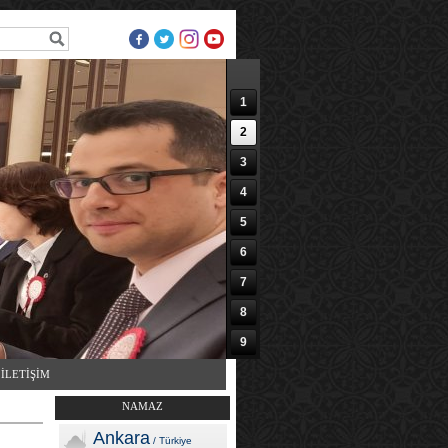
1
2
3
4
5
6
7
8
9
10
İLETİŞİM
NAMAZ