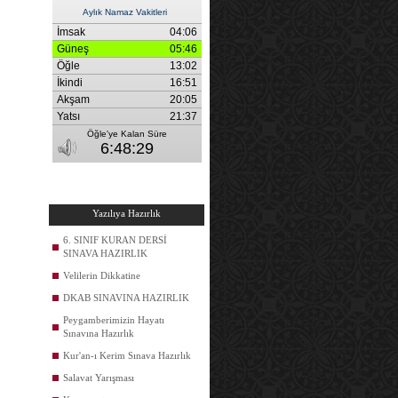
Yazılıya Hazırlık
6. SINIF KURAN DERSİ
SINAVA HAZIRLIK
Velilerin Dikkatine
DKAB SINAVINA HAZIRLIK
Peygamberimizin Hayatı
Sınavına Hazırlık
Kur'an-ı Kerim Sınava Hazırlık
Salavat Yarışması