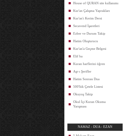
House of QURAN site kullanımı
Kur'an Çalışma Yaprakları
Kur'an'ı Kerim Dersi
Secavend İşaretleri
Ezber ve Durum Takip
Hatim Oluşturucu
Kur'an'a Geçme Belgesi
Elif ba
Kuran harflerini öğren
Aşr-ı Şerifler
Hatim Sonrası Dua
500'lük Çetele Listesi
Okuyuş Takip
Okul İçi Kuran Okuma
Yarışması
NAMAZ - DUA - EZAN
5 Makam Ezan