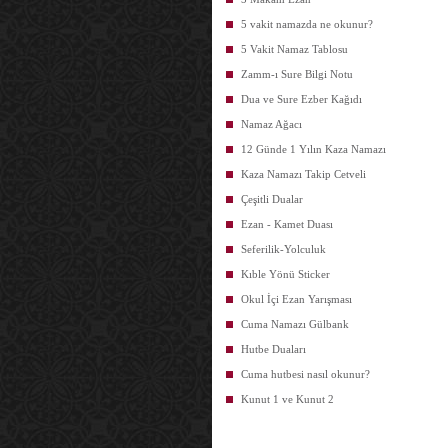
5 vakit namazda ne okunur?
5 Vakit Namaz Tablosu
Zamm-ı Sure Bilgi Notu
Dua ve Sure Ezber Kağıdı
Namaz Ağacı
12 Günde 1 Yılın Kaza Namazı
Kaza Namazı Takip Cetveli
Çeşitli Dualar
Ezan - Kamet Duası
Seferilik-Yolculuk
Kıble Yönü Sticker
Okul İçi Ezan Yarışması
Cuma Namazı Gülbank
Hutbe Duaları
Cuma hutbesi nasıl okunur?
Kunut 1 ve Kunut 2