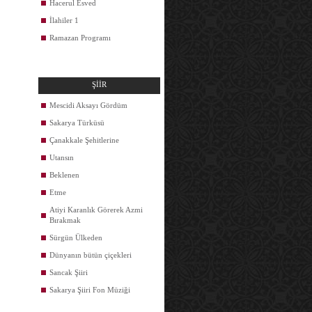
Hacerul Esved
İlahiler 1
Ramazan Programı
ŞİİR
Mescidi Aksayı Gördüm
Sakarya Türküsü
Çanakkale Şehitlerine
Utansın
Beklenen
Etme
Atiyi Karanlık Görerek Azmi
Bırakmak
Sürgün Ülkeden
Dünyanın bütün çiçekleri
Sancak Şiiri
Sakarya Şiiri Fon Müziği