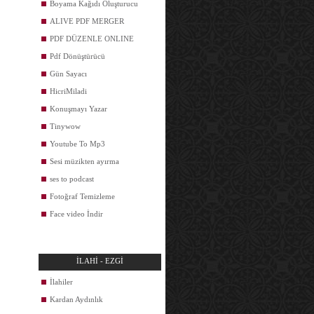
Boyama Kağıdı Oluşturucu
ALIVE PDF MERGER
PDF DÜZENLE ONLINE
Pdf Dönüştürücü
Gün Sayacı
HicriMiladi
Konuşmayı Yazar
Tinywow
Youtube To Mp3
Sesi müzikten ayırma
ses to podcast
Fotoğraf Temizleme
Face video İndir
İLAHİ - EZGİ
İlahiler
Kardan Aydınlık