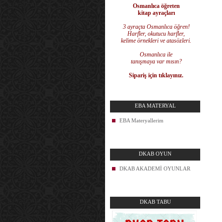
Osmanlıca öğreten
kitap ayraçları
3 ayraçta Osmanlıca öğren!
Harfler, okutucu harfler,
kelime örnekleri ve atasözleri.
Osmanlıca ile
tanışmaya var mısın?
Sipariş için tıklayınız.
EBA MATERYAL
EBA Materyallerim
DKAB OYUN
DKAB AKADEMİ OYUNLAR
DKAB TABU