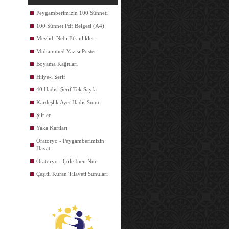
Peygamberimizin 100 Sünneti
100 Sünnet Pdf Belgesi (A4)
Mevlidi Nebi Etkinlikleri
Muhammed Yazısı Poster
Boyama Kağıtları
Hilye-i Şerif
40 Hadisi Şerif Tek Sayfa
Kardeşlik Ayet Hadis Sunu
Şiirler
Yaka Kartları
Oratoryo - Peygamberimizin
Hayatı
Oratoryo - Çöle İnen Nur
Çeşitli Kuran Tilaveti Sunuları