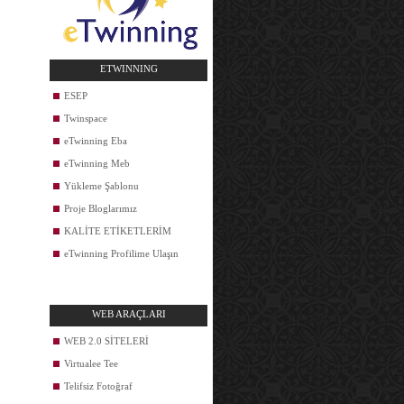
ETWINNING
ESEP
Twinspace
eTwinning Eba
eTwinning Meb
Yükleme Şablonu
Proje Bloglarımız
KALİTE ETİKETLERİM
eTwinning Profilime Ulaşın
WEB ARAÇLARI
WEB 2.0 SİTELERİ
Virtualee Tee
Telifsiz Fotoğraf