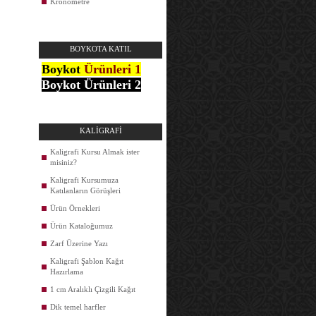
Kronometre
BOYKOTA KATIL
Boykot
Ürünleri 1
Boykot Ürünleri 2
KALİGRAFİ
Kaligrafi Kursu Almak ister
misiniz?
Kaligrafi Kursumuza
Katılanların Görüşleri
Ürün Örnekleri
Ürün Kataloğumuz
Zarf Üzerine Yazı
Kaligrafi Şablon Kağıt
Hazırlama
1 cm Aralıklı Çizgili Kağıt
Dik temel harfler