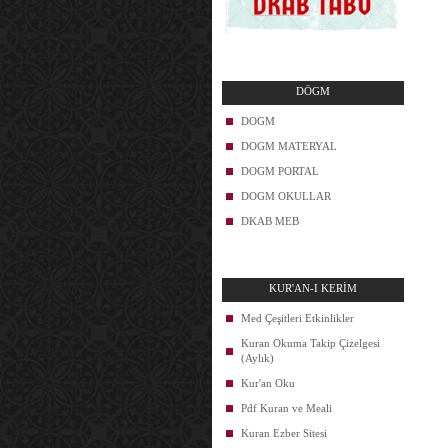
DÖGM
DOGM
DOGM MATERYAL
DOGM PORTAL
DOGM OKULLAR
DKAB MEB
KUR'AN-I KERİM
Med Çeşitleri Etkinlikler
Kuran Okuma Takip Çizelgesi
(Aylık)
Kur'an Oku
Pdf Kuran ve Meali
Kuran Ezber Sitesi