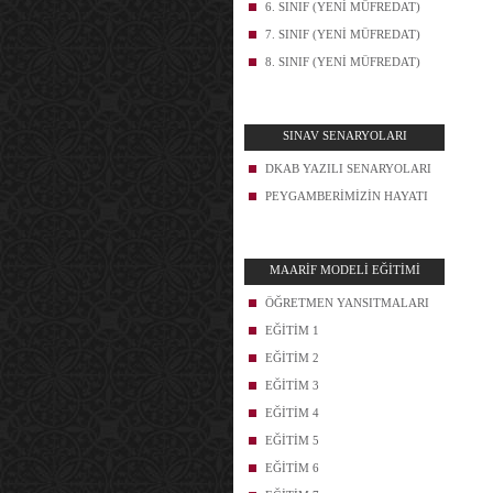
6. SINIF (YENİ MÜFREDAT)
7. SINIF (YENİ MÜFREDAT)
8. SINIF (YENİ MÜFREDAT)
SINAV SENARYOLARI
DKAB YAZILI SENARYOLARI
PEYGAMBERİMİZİN HAYATI
MAARİF MODELİ EĞİTİMİ
ÖĞRETMEN YANSITMALARI
EĞİTİM 1
EĞİTİM 2
EĞİTİM 3
EĞİTİM 4
EĞİTİM 5
EĞİTİM 6