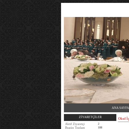
ANA SAYFA
ZİYARETÇİLER
Okul İ
Aktif Ziyaretçi
2
Bugün Toplam
188