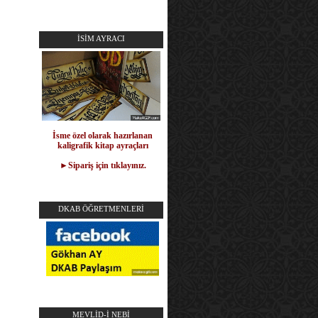
İSİM AYRACI
İsme özel olarak hazırlanan
kaligrafik kitap ayraçları
►Sipariş için tıklayınız.
DKAB ÖĞRETMENLERİ
MEVLİD-İ NEBİ