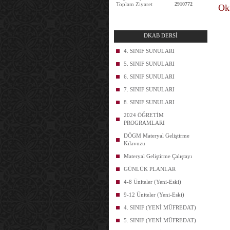
Toplam Ziyaret
2910772
Okul
DKAB DERSİ
4. SINIF SUNULARI
5. SINIF SUNULARI
6. SINIF SUNULARI
7. SINIF SUNULARI
8. SINIF SUNULARI
2024 ÖĞRETİM
PROGRAMLARI
DÖGM Materyal Geliştirme
Kılavuzu
Materyal Geliştirme Çalıştayı
GÜNLÜK PLANLAR
4-8 Üniteler (Yeni-Eski)
9-12 Üniteler (Yeni-Eski)
4. SINIF (YENİ MÜFREDAT)
5. SINIF (YENİ MÜFREDAT)