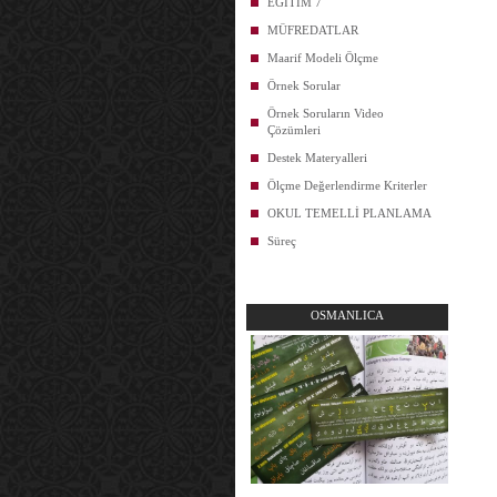
EĞİTİM 7
MÜFREDATLAR
Maarif Modeli Ölçme
Örnek Sorular
Örnek Soruların Video
Çözümleri
Destek Materyalleri
Ölçme Değerlendirme Kriterler
OKUL TEMELLİ PLANLAMA
Süreç
OSMANLICA