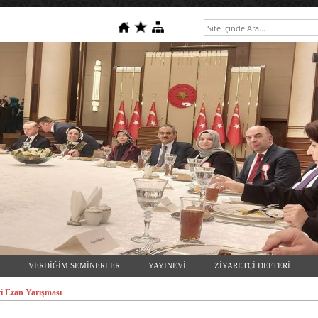
VERDİĞİM SEMİNERLER
YAYINEVİ
ZİYARETÇİ DEFTERİ
çi Ezan Yarışması