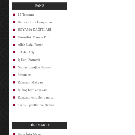
PANO
15 Temmuz
Hac ve Umre İstasyonlar
BOYAMA KAĞITLARI
Dürüstlük Manavı Pdf
Allah Lafzı Poster
3 Aylar Afiş
İş İlanı Formatlı
Namaz Emojiler Panosu
Manifesto
Ramazan Mahyası
İçi boş harf ve rakam
Ramazan emojiler panosu
Trafik İşaretleri ve Namaz
DİNİ MAKET
Kabe İnfo Maket