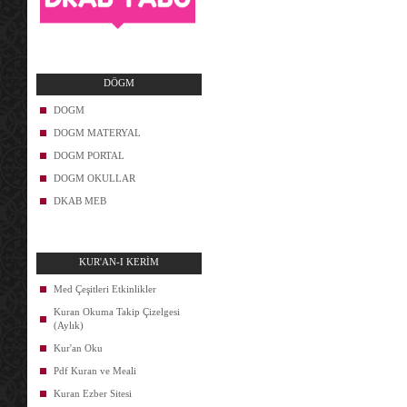
DÖGM
DOGM
DOGM MATERYAL
DOGM PORTAL
DOGM OKULLAR
DKAB MEB
KUR'AN-I KERİM
Med Çeşitleri Etkinlikler
Kuran Okuma Takip Çizelgesi
(Aylık)
Kur'an Oku
Pdf Kuran ve Meali
Kuran Ezber Sitesi