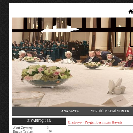
ANA SAYFA
VERDİĞİM SEMİNERLER
ZİYARETÇİLER
Oratoryo - Peygamberimizin Hayatı
Aktif Ziyaretçi
3
Bugün Toplam
186