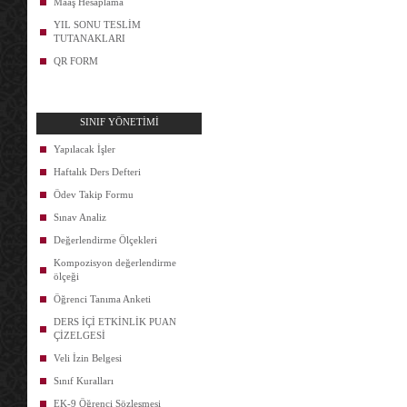
Maaş Hesaplama
YIL SONU TESLİM
TUTANAKLARI
QR FORM
SINIF YÖNETİMİ
Yapılacak İşler
Haftalık Ders Defteri
Ödev Takip Formu
Sınav Analiz
Değerlendirme Ölçekleri
Kompozisyon değerlendirme
ölçeği
Öğrenci Tanıma Anketi
DERS İÇİ ETKİNLİK PUAN
ÇİZELGESİ
Veli İzin Belgesi
Sınıf Kuralları
EK-9 Öğrenci Sözleşmesi