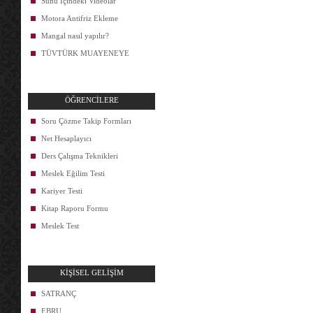
Sunu İçindeki Videolar
Motora Antifriz Ekleme
Mangal nasıl yapılır?
TÜVTÜRK MUAYENEYE
ÖĞRENCİLERE
Soru Çözme Takip Formları
Net Hesaplayıcı
Ders Çalışma Teknikleri
Meslek Eğilim Testi
Kariyer Testi
Kitap Raporu Formu
Meslek Test
KİŞİSEL GELİŞİM
SATRANÇ
EBRU