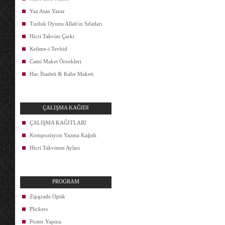
Yaz Atan Yazar
Tuzluk Oyunu Allah'ın Sıfatları
Hicri Takvim Çarkı
Kelime-i Tevhid
Cami Maket Örnekleri
Hac İbadeti & Kabe Maketi
ÇALIŞMA KAĞIDI
ÇALIŞMA KAĞITLARI
Kompozisyon Yazma Kağıdı
Hicri Takvimin Ayları
PROGRAM
Zipgrade Optik
Plickers
Poster Yapma