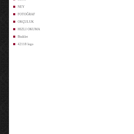
NEY
FOTOĞRAF
OKÇULUK
HIZLI OKUMA
Bisiklet
42118 lego