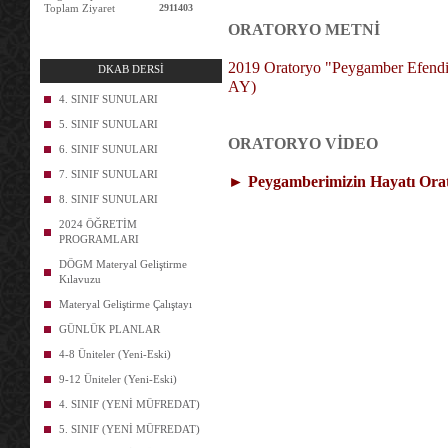
Toplam Ziyaret
2911403
ORATORYO METNİ
2019 Oratoryo "Peygamber Efend
DKAB DERSİ
AY)
4. SINIF SUNULARI
5. SINIF SUNULARI
ORATORYO VİDEO
6. SINIF SUNULARI
7. SINIF SUNULARI
►
Peygamberimizin Hayatı Orator
8. SINIF SUNULARI
2024 ÖĞRETİM
PROGRAMLARI
DÖGM Materyal Geliştirme
Kılavuzu
Materyal Geliştirme Çalıştayı
GÜNLÜK PLANLAR
4-8 Üniteler (Yeni-Eski)
9-12 Üniteler (Yeni-Eski)
4. SINIF (YENİ MÜFREDAT)
5. SINIF (YENİ MÜFREDAT)