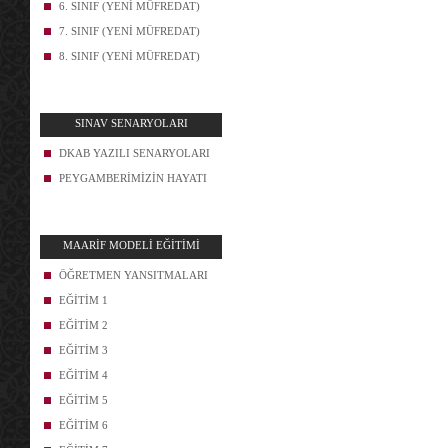
6. SINIF (YENİ MÜFREDAT)
7. SINIF (YENİ MÜFREDAT)
8. SINIF (YENİ MÜFREDAT)
SINAV SENARYOLARI
DKAB YAZILI SENARYOLARI
PEYGAMBERİMİZİN HAYATI
MAARİF MODELİ EĞİTİMİ
ÖĞRETMEN YANSITMALARI
EĞİTİM 1
EĞİTİM 2
EĞİTİM 3
EĞİTİM 4
EĞİTİM 5
EĞİTİM 6