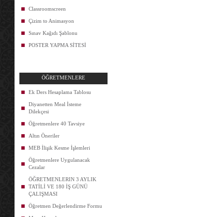
Classroomscreen
Çizim to Animasyon
Sınav Kağıdı Şablonu
POSTER YAPMA SİTESİ
ÖĞRETMENLERE
Ek Ders Hesaplama Tablosu
Diyanetten Meal İsteme
Dilekçesi
Öğretmenlere 40 Tavsiye
Altın Öneriler
MEB İlişik Kesme İşlemleri
Öğretmenlere Uygulanacak
Cezalar
ÖĞRETMENLERIN 3 AYLIK
TATİLİ VE 180 İŞ GÜNÜ
ÇALIŞMASI
Öğretmen Değerlendirme Formu