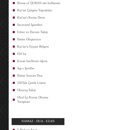
House of QURAN site kullanımı
Kur'an Çalışma Yaprakları
Kur'an'ı Kerim Dersi
Secavend İşaretleri
Ezber ve Durum Takip
Hatim Oluşturucu
Kur'an'a Geçme Belgesi
Elif ba
Kuran harflerini öğren
Aşr-ı Şerifler
Hatim Sonrası Dua
500'lük Çetele Listesi
Okuyuş Takip
Okul İçi Kuran Okuma
Yarışması
NAMAZ - DUA - EZAN
5 Makam Ezan