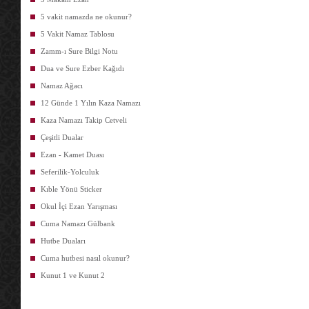
5 vakit namazda ne okunur?
5 Vakit Namaz Tablosu
Zamm-ı Sure Bilgi Notu
Dua ve Sure Ezber Kağıdı
Namaz Ağacı
12 Günde 1 Yılın Kaza Namazı
Kaza Namazı Takip Cetveli
Çeşitli Dualar
Ezan - Kamet Duası
Seferilik-Yolculuk
Kıble Yönü Sticker
Okul İçi Ezan Yarışması
Cuma Namazı Gülbank
Hutbe Duaları
Cuma hutbesi nasıl okunur?
Kunut 1 ve Kunut 2