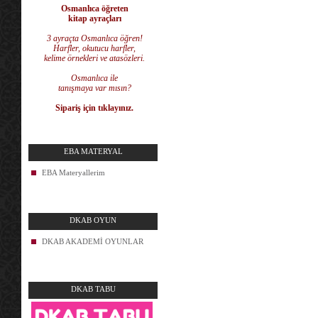
Osmanlıca öğreten
kitap ayraçları
3 ayraçta Osmanlıca öğren!
Harfler, okutucu harfler,
kelime örnekleri ve atasözleri.
Osmanlıca ile
tanışmaya var mısın?
Sipariş için tıklayınız.
EBA MATERYAL
EBA Materyallerim
DKAB OYUN
DKAB AKADEMİ OYUNLAR
DKAB TABU