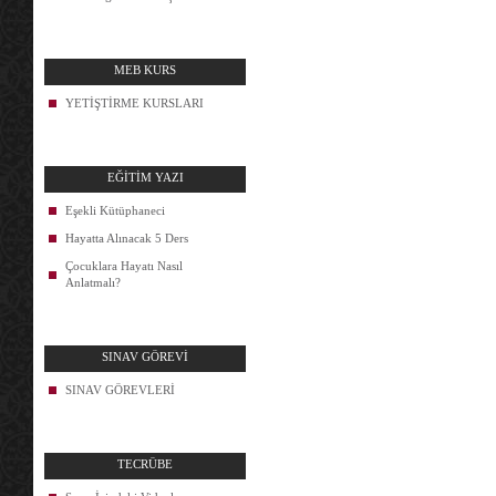
MEB KURS
YETİŞTİRME KURSLARI
EĞİTİM YAZI
Eşekli Kütüphaneci
Hayatta Alınacak 5 Ders
Çocuklara Hayatı Nasıl
Anlatmalı?
SINAV GÖREVİ
SINAV GÖREVLERİ
TECRÜBE