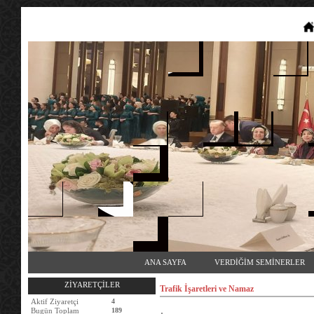
ANA SAYFA
VERDİĞİM SEMİNERLER
ZİYARETÇİLER
Trafik İşaretleri ve Namaz
Aktif Ziyaretçi
4
Bugün Toplam
189