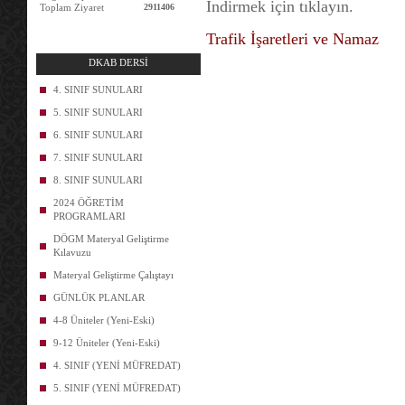
İndirmek için tıklayın.
Toplam Ziyaret
2911406
Trafik İşaretleri ve Namaz
DKAB DERSİ
4. SINIF SUNULARI
5. SINIF SUNULARI
6. SINIF SUNULARI
7. SINIF SUNULARI
8. SINIF SUNULARI
2024 ÖĞRETİM
PROGRAMLARI
DÖGM Materyal Geliştirme
Kılavuzu
Materyal Geliştirme Çalıştayı
GÜNLÜK PLANLAR
4-8 Üniteler (Yeni-Eski)
9-12 Üniteler (Yeni-Eski)
4. SINIF (YENİ MÜFREDAT)
5. SINIF (YENİ MÜFREDAT)