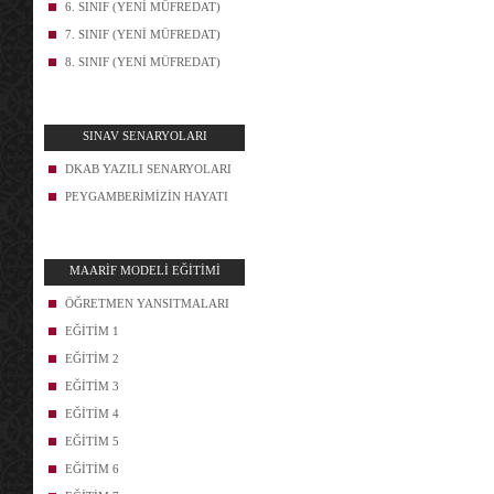
6. SINIF (YENİ MÜFREDAT)
7. SINIF (YENİ MÜFREDAT)
8. SINIF (YENİ MÜFREDAT)
SINAV SENARYOLARI
DKAB YAZILI SENARYOLARI
PEYGAMBERİMİZİN HAYATI
MAARİF MODELİ EĞİTİMİ
ÖĞRETMEN YANSITMALARI
EĞİTİM 1
EĞİTİM 2
EĞİTİM 3
EĞİTİM 4
EĞİTİM 5
EĞİTİM 6