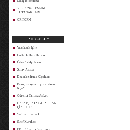
Maaş Hesaplama
YIL SONU TESLİM
TUTANAKLARI
QR FORM
SINIF YÖNETİMİ
Yapılacak İşler
Haftalık Ders Defteri
Ödev Takip Formu
Sınav Analiz
Değerlendirme Ölçekleri
Kompozisyon değerlendirme
ölçeği
Öğrenci Tanıma Anketi
DERS İÇİ ETKİNLİK PUAN
ÇİZELGESİ
Veli İzin Belgesi
Sınıf Kuralları
EK-9 Öğrenci Sözleşmesi