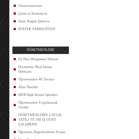
Classroomscreen
Çizim to Animasyon
Sınav Kağıdı Şablonu
POSTER YAPMA SİTESİ
ÖĞRETMENLERE
Ek Ders Hesaplama Tablosu
Diyanetten Meal İsteme
Dilekçesi
Öğretmenlere 40 Tavsiye
Altın Öneriler
MEB İlişik Kesme İşlemleri
Öğretmenlere Uygulanacak
Cezalar
ÖĞRETMENLERIN 3 AYLIK
TATİLİ VE 180 İŞ GÜNÜ
ÇALIŞMASI
Öğretmen Değerlendirme Formu