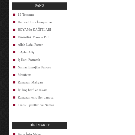
PANO
15 Temmuz
Hac ve Umre İstasyonlar
BOYAMA KAĞITLARI
Dürüstlük Manavı Pdf
Allah Lafzı Poster
3 Aylar Afiş
İş İlanı Formatlı
Namaz Emojiler Panosu
Manifesto
Ramazan Mahyası
İçi boş harf ve rakam
Ramazan emojiler panosu
Trafik İşaretleri ve Namaz
DİNİ MAKET
Kabe İnfo Maket