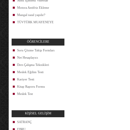
Sunu İçindeki Videolar
Motora Antifriz Ekleme
Mangal nasıl yapılır?
TÜVTÜRK MUAYENEYE
ÖĞRENCİLERE
Soru Çözme Takip Formları
Net Hesaplayıcı
Ders Çalışma Teknikleri
Meslek Eğilim Testi
Kariyer Testi
Kitap Raporu Formu
Meslek Test
KİŞİSEL GELİŞİM
SATRANÇ
EBRU