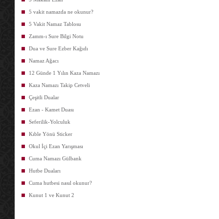
5 vakit namazda ne okunur?
5 Vakit Namaz Tablosu
Zamm-ı Sure Bilgi Notu
Dua ve Sure Ezber Kağıdı
Namaz Ağacı
12 Günde 1 Yılın Kaza Namazı
Kaza Namazı Takip Cetveli
Çeşitli Dualar
Ezan - Kamet Duası
Seferilik-Yolculuk
Kıble Yönü Sticker
Okul İçi Ezan Yarışması
Cuma Namazı Gülbank
Hutbe Duaları
Cuma hutbesi nasıl okunur?
Kunut 1 ve Kunut 2