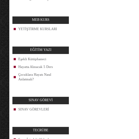
MEB KURS
YETİŞTİRME KURSLARI
EĞİTİM YAZI
Eşekli Kütüphaneci
Hayatta Alınacak 5 Ders
Çocuklara Hayatı Nasıl
Anlatmalı?
SINAV GÖREVİ
SINAV GÖREVLERİ
TECRÜBE