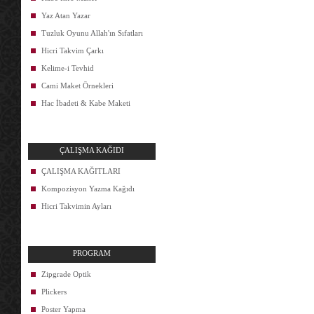
Yaz Atan Yazar
Tuzluk Oyunu Allah'ın Sıfatları
Hicri Takvim Çarkı
Kelime-i Tevhid
Cami Maket Örnekleri
Hac İbadeti & Kabe Maketi
ÇALIŞMA KAĞIDI
ÇALIŞMA KAĞITLARI
Kompozisyon Yazma Kağıdı
Hicri Takvimin Ayları
PROGRAM
Zipgrade Optik
Plickers
Poster Yapma