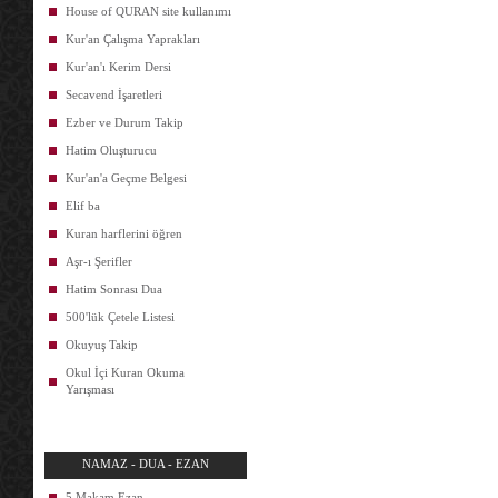
House of QURAN site kullanımı
Kur'an Çalışma Yaprakları
Kur'an'ı Kerim Dersi
Secavend İşaretleri
Ezber ve Durum Takip
Hatim Oluşturucu
Kur'an'a Geçme Belgesi
Elif ba
Kuran harflerini öğren
Aşr-ı Şerifler
Hatim Sonrası Dua
500'lük Çetele Listesi
Okuyuş Takip
Okul İçi Kuran Okuma
Yarışması
NAMAZ - DUA - EZAN
5 Makam Ezan