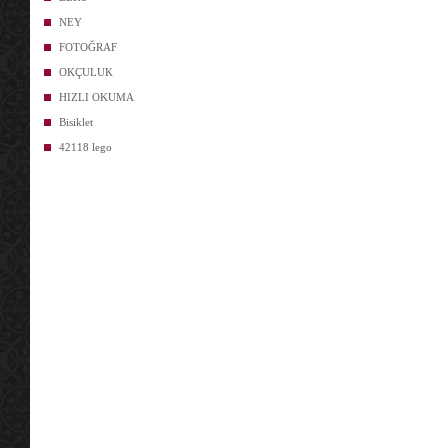
NEY
FOTOĞRAF
OKÇULUK
HIZLI OKUMA
Bisiklet
42118 lego