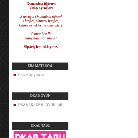
Osmanlıca öğreten
kitap ayraçları
3 ayraçta Osmanlıca öğren!
Harfler, okutucu harfler,
kelime örnekleri ve atasözleri.
Osmanlıca ile
tanışmaya var mısın?
Sipariş için tıklayınız.
EBA MATERYAL
EBA Materyallerim
DKAB OYUN
DKAB AKADEMİ OYUNLAR
DKAB TABU