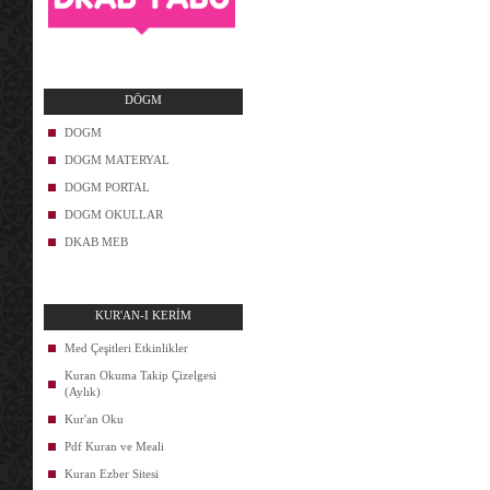
DÖGM
DOGM
DOGM MATERYAL
DOGM PORTAL
DOGM OKULLAR
DKAB MEB
KUR'AN-I KERİM
Med Çeşitleri Etkinlikler
Kuran Okuma Takip Çizelgesi
(Aylık)
Kur'an Oku
Pdf Kuran ve Meali
Kuran Ezber Sitesi