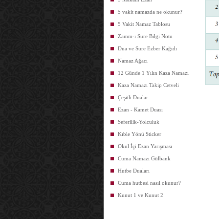
5 vakit namazda ne okunur?
5 Vakit Namaz Tablosu
Zamm-ı Sure Bilgi Notu
Dua ve Sure Ezber Kağıdı
Namaz Ağacı
12 Günde 1 Yılın Kaza Namazı
Kaza Namazı Takip Cetveli
Çeşitli Dualar
Ezan - Kamet Duası
Seferilik-Yolculuk
Kıble Yönü Sticker
Okul İçi Ezan Yarışması
Cuma Namazı Gülbank
Hutbe Duaları
Cuma hutbesi nasıl okunur?
Kunut 1 ve Kunut 2