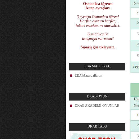
Osmanlıca öğreten
kitap ayraçları
3 ayraçta Osmanlıca öğren!
Harfler, okutucu harfler,
kelime örnekleri ve atasözleri.
Osmanlıca ile
tanışmaya var mısın?
Sipariş için tıklayınız.
EBA MATERYAL
EBA Materyallerim
DKAB OYUN
DKAB AKADEMİ OYUNLAR
DKAB TABU