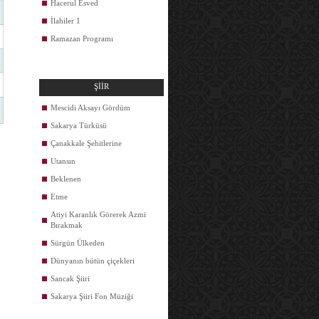
Hacerul Esved
İlahiler 1
Ramazan Programı
ŞİİR
Mescidi Aksayı Gördüm
Sakarya Türküsü
Çanakkale Şehitlerine
Utansın
Beklenen
Etme
Atiyi Karanlık Görerek Azmi
Bırakmak
Sürgün Ülkeden
Dünyanın bütün çiçekleri
Sancak Şiiri
Sakarya Şiiri Fon Müziği