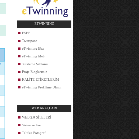
ETWINNING
ESEP
Twinspace
eTwinning Eba
eTwinning Meb
Yükleme Şablonu
Proje Bloglarımız
KALİTE ETİKETLERİM
eTwinning Profilime Ulaşın
WEB ARAÇLARI
WEB 2.0 SİTELERİ
Virtualee Tee
Telifsiz Fotoğraf