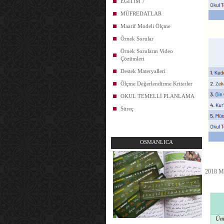
EĞİTİM 7
MÜFREDATLAR
Maarif Modeli Ölçme
Örnek Sorular
Örnek Soruların Video
Çözümleri
Destek Materyalleri
Ölçme Değerlendirme Kriterler
OKUL TEMELLİ PLANLAMA
Süreç
OSMANLICA
2018 