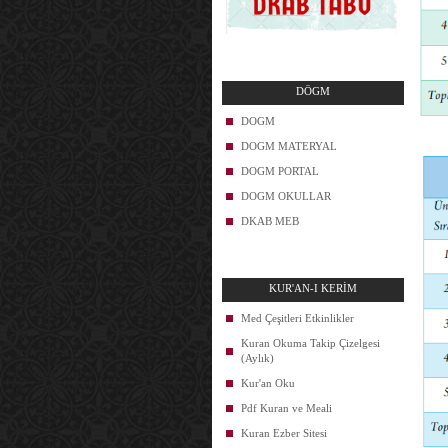
DÖGM
DOGM
DOGM MATERYAL
DOGM PORTAL
DOGM OKULLAR
DKAB MEB
KUR'AN-I KERİM
Med Çeşitleri Etkinlikler
Kuran Okuma Takip Çizelgesi
(Aylık)
Kur'an Oku
Pdf Kuran ve Meali
Kuran Ezber Sitesi