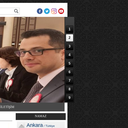
1
2
3
4
5
6
7
8
9
10
İLETİŞİM
NAMAZ