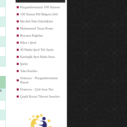
Peygamberimizin 100 Sünneti
100 Sünnet Pdf Belgesi (A4)
Mevlidi Nebi Etkinlikleri
Muhammed Yazısı Poster
Boyama Kağıtları
Hilye-i Şerif
40 Hadisi Şerif Tek Sayfa
Kardeşlik Ayet Hadis Sunu
Şiirler
Yaka Kartları
Oratoryo - Peygamberimizin
Hayatı
Oratoryo - Çöle İnen Nur
Çeşitli Kuran Tilaveti Sunuları