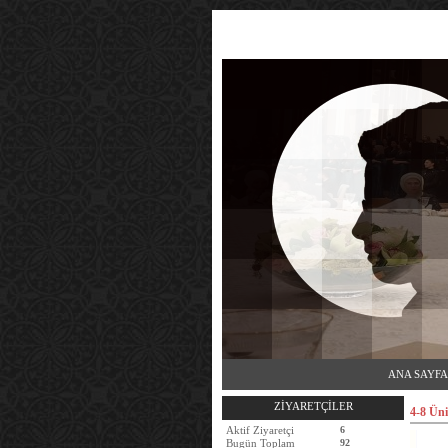
ANA SAYFA
ZİYARETÇİLER
4-8 Üni
Aktif Ziyaretçi
6
Bugün Toplam
92