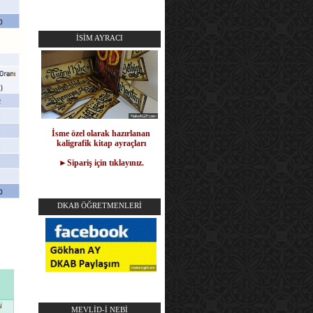
İSİM AYRACI
İsme özel olarak hazırlanan
kaligrafik kitap ayraçları
►Sipariş için tıklayınız.
DKAB ÖĞRETMENLERİ
MEVLİD-İ NEBİ