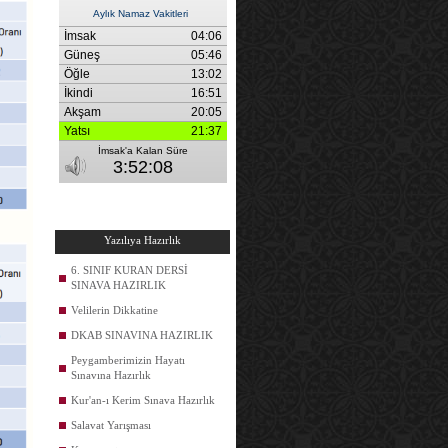
Yazılıya Hazırlık
6. SINIF KURAN DERSİ
SINAVA HAZIRLIK
Velilerin Dikkatine
DKAB SINAVINA HAZIRLIK
Peygamberimizin Hayatı
Sınavına Hazırlık
Kur'an-ı Kerim Sınava Hazırlık
Salavat Yarışması