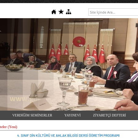
VERDİĞİM SEMİNERLER
YAYINEVİ
ZİYARETÇİ DEFTERİ
teler (Yeni)