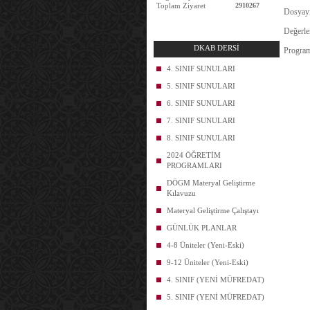
Toplam Ziyaret
2910267
Dosyayı
Değerle
DKAB DERSİ
Program
4. SINIF SUNULARI
5. SINIF SUNULARI
6. SINIF SUNULARI
7. SINIF SUNULARI
8. SINIF SUNULARI
2024 ÖĞRETİM
PROGRAMLARI
DÖGM Materyal Geliştirme
Kılavuzu
Materyal Geliştirme Çalıştayı
GÜNLÜK PLANLAR
4-8 Üniteler (Yeni-Eski)
9-12 Üniteler (Yeni-Eski)
4. SINIF (YENİ MÜFREDAT)
5. SINIF (YENİ MÜFREDAT)