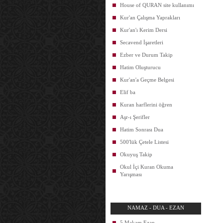
House of QURAN site kullanımı
Kur'an Çalışma Yaprakları
Kur'an'ı Kerim Dersi
Secavend İşaretleri
Ezber ve Durum Takip
Hatim Oluşturucu
Kur'an'a Geçme Belgesi
Elif ba
Kuran harflerini öğren
Aşr-ı Şerifler
Hatim Sonrası Dua
500'lük Çetele Listesi
Okuyuş Takip
Okul İçi Kuran Okuma
Yarışması
NAMAZ - DUA - EZAN
5 Makam Ezan