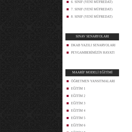
6. SINIF (YENİ MÜFREDAT)
7. SINIF (YENİ MÜFREDAT)
8. SINIF (YENİ MÜFREDAT)
SINAV SENARYOLARI
DKAB YAZILI SENARYOLARI
PEYGAMBERİMİZİN HAYATI
MAARİF MODELİ EĞİTİMİ
ÖĞRETMEN YANSITMALARI
EĞİTİM 1
EĞİTİM 2
EĞİTİM 3
EĞİTİM 4
EĞİTİM 5
EĞİTİM 6