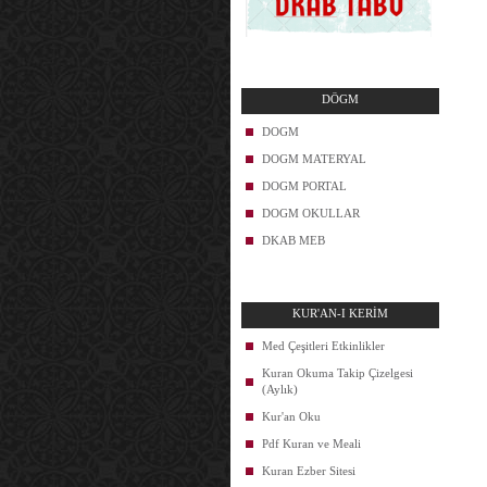
DÖGM
DOGM
DOGM MATERYAL
DOGM PORTAL
DOGM OKULLAR
DKAB MEB
KUR'AN-I KERİM
Med Çeşitleri Etkinlikler
Kuran Okuma Takip Çizelgesi
(Aylık)
Kur'an Oku
Pdf Kuran ve Meali
Kuran Ezber Sitesi