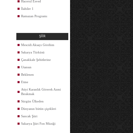
Hacerul Esved
İlahiler 1
Ramazan Programı
ŞİİR
Mescidi Aksayı Gördüm
Sakarya Türküsü
Çanakkale Şehitlerine
Utansın
Beklenen
Etme
Atiyi Karanlık Görerek Azmi
Bırakmak
Sürgün Ülkeden
Dünyanın bütün çiçekleri
Sancak Şiiri
Sakarya Şiiri Fon Müziği