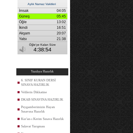
Yazılıya Hazırlık
6. SINIF KURAN DERSİ
SINAVA HAZIRLIK
Velilerin Dikkatine
DKAB SINAVINA HAZIRLIK
Peygamberimizin Hayatı
Sınavına Hazırlık
Kur'an-ı Kerim Sınava Hazırlık
Salavat Yarışması