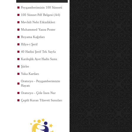
Peygamberimizin 100 Sünneti
100 Sünnet Pdf Belgesi (A4)
Mevlidi Nebi Etkinlikleri
Muhammed Yazısı Poster
Boyama Kağıtları
Hilye-i Şerif
40 Hadisi Şerif Tek Sayfa
Kardeşlik Ayet Hadis Sunu
Şiirler
Yaka Kartları
Oratoryo - Peygamberimizin
Hayatı
Oratoryo - Çöle İnen Nur
Çeşitli Kuran Tilaveti Sunuları