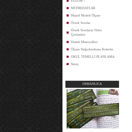
EĞİTİM 7
MÜFREDATLAR
Maarif Modeli Ölçme
Örnek Sorular
Örnek Soruların Video
Çözümleri
Destek Materyalleri
Ölçme Değerlendirme Kriterler
OKUL TEMELLİ PLANLAMA
Süreç
OSMANLICA