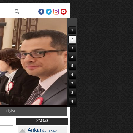
1
2
3
4
5
6
7
8
9
10
İLETİŞİM
NAMAZ