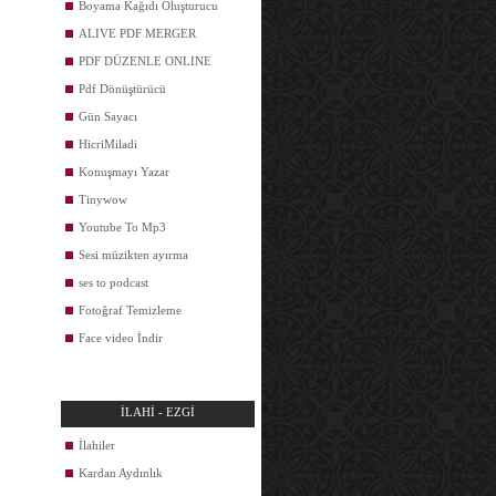
Boyama Kağıdı Oluşturucu
ALIVE PDF MERGER
PDF DÜZENLE ONLINE
Pdf Dönüştürücü
Gün Sayacı
HicriMiladi
Konuşmayı Yazar
Tinywow
Youtube To Mp3
Sesi müzikten ayırma
ses to podcast
Fotoğraf Temizleme
Face video İndir
İLAHİ - EZGİ
İlahiler
Kardan Aydınlık