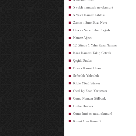
5 vakit namazda ne okunur?
5 Vakit Namaz Tablosu
Zamm-ı Sure Bilgi Notu
Dua ve Sure Ezber Kağıdı
Namaz Ağacı
12 Günde 1 Yılın Kaza Namazı
Kaza Namazı Takip Cetveli
Çeşitli Dualar
Ezan - Kamet Duası
Seferilik-Yolculuk
Kıble Yönü Sticker
Okul İçi Ezan Yarışması
Cuma Namazı Gülbank
Hutbe Duaları
Cuma hutbesi nasıl okunur?
Kunut 1 ve Kunut 2