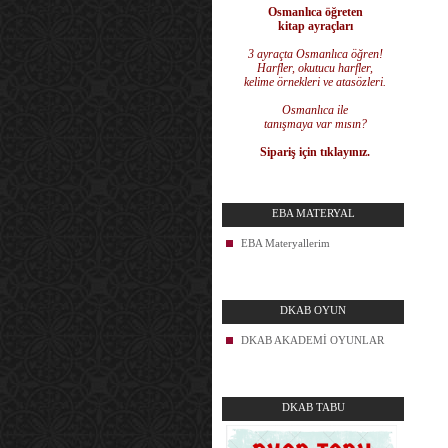
Osmanlıca öğreten
kitap ayraçları
3 ayraçta Osmanlıca öğren!
Harfler, okutucu harfler,
kelime örnekleri ve atasözleri.
Osmanlıca ile
tanışmaya var mısın?
Sipariş için tıklayınız.
EBA MATERYAL
EBA Materyallerim
DKAB OYUN
DKAB AKADEMİ OYUNLAR
DKAB TABU