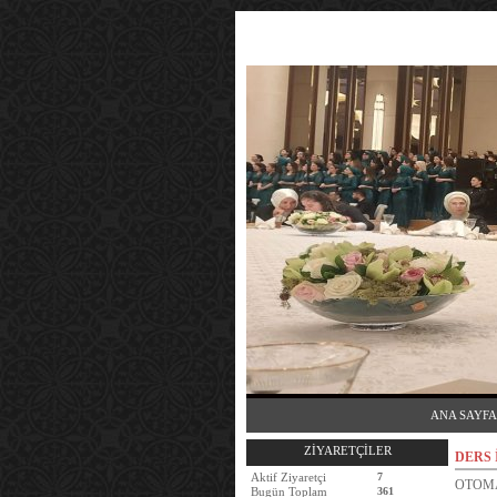
ANA SAYFA
ZİYARETÇİLER
DERS 
Aktif Ziyaretçi
7
OTOMA
Bugün Toplam
361