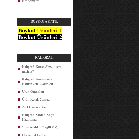
Kronometre
BOYKOTA KATIL
Boykot
Ürünleri 1
Boykot Ürünleri 2
KALİGRAFİ
Kaligrafi Kursu Almak ister
misiniz?
Kaligrafi Kursumuza
Katılanların Görüşleri
Ürün Örnekleri
Ürün Kataloğumuz
Zarf Üzerine Yazı
Kaligrafi Şablon Kağıt
Hazırlama
1 cm Aralıklı Çizgili Kağıt
Dik temel harfler