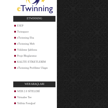
ETWINNING
ESEP
Twinspace
eTwinning Eba
eTwinning Meb
Yükleme Şablonu
Proje Bloglarımız
KALİTE ETİKETLERİM
eTwinning Profilime Ulaşın
WEB ARAÇLARI
WEB 2.0 SİTELERİ
Virtualee Tee
Telifsiz Fotoğraf