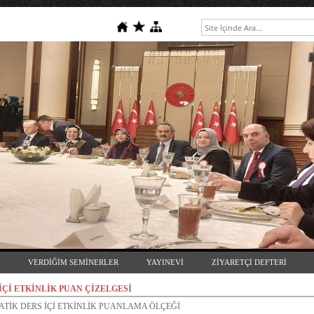
VERDİĞİM SEMİNERLER
YAYINEVİ
ZİYARETÇİ DEFTERİ
İÇİ ETKİNLİK PUAN ÇİZELGESİ
TİK DERS İÇİ ETKİNLİK PUANLAMA ÖLÇEĞİ