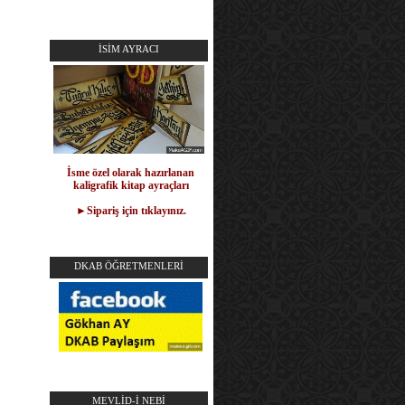
İSİM AYRACI
İsme özel olarak hazırlanan
kaligrafik kitap ayraçları
►Sipariş için tıklayınız.
DKAB ÖĞRETMENLERİ
MEVLİD-İ NEBİ