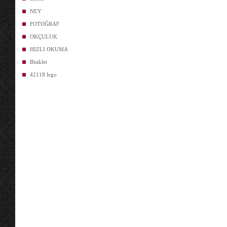
NEY
FOTOĞRAF
OKÇULUK
HIZLI OKUMA
Bisiklet
42118 lego