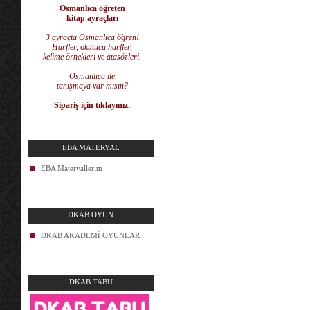
Osmanlıca öğreten
kitap ayraçları
3 ayraçta Osmanlıca öğren!
Harfler, okutucu harfler,
kelime örnekleri ve atasözleri.
Osmanlıca ile
tanışmaya var mısın?
Sipariş için tıklayınız.
EBA MATERYAL
EBA Materyallerim
DKAB OYUN
DKAB AKADEMİ OYUNLAR
DKAB TABU