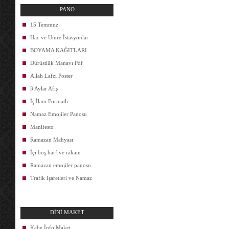
PANO
15 Temmuz
Hac ve Umre İstasyonlar
BOYAMA KAĞITLARI
Dürüstlük Manavı Pdf
Allah Lafzı Poster
3 Aylar Afiş
İş İlanı Formatlı
Namaz Emojiler Panosu
Manifesto
Ramazan Mahyası
İçi boş harf ve rakam
Ramazan emojiler panosu
Trafik İşaretleri ve Namaz
DİNİ MAKET
Kabe İnfo Maket