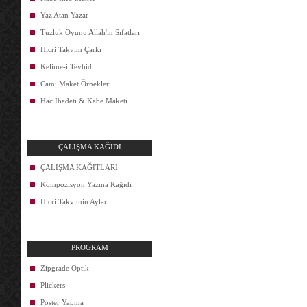
Yaz Atan Yazar
Tuzluk Oyunu Allah'ın Sıfatları
Hicri Takvim Çarkı
Kelime-i Tevhid
Cami Maket Örnekleri
Hac İbadeti & Kabe Maketi
ÇALIŞMA KAĞIDI
ÇALIŞMA KAĞITLARI
Kompozisyon Yazma Kağıdı
Hicri Takvimin Ayları
PROGRAM
Zipgrade Optik
Plickers
Poster Yapma