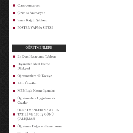
Classroomscreen
Çizim to Animasyon
Sınav Kağıdı Şablonu
POSTER YAPMA SİTESİ
ÖĞRETMENLERE
Ek Ders Hesaplama Tablosu
Diyanetten Meal İsteme
Dilekçesi
Öğretmenlere 40 Tavsiye
Altın Öneriler
MEB İlişik Kesme İşlemleri
Öğretmenlere Uygulanacak
Cezalar
ÖĞRETMENLERIN 3 AYLIK
TATİLİ VE 180 İŞ GÜNÜ
ÇALIŞMASI
Öğretmen Değerlendirme Formu