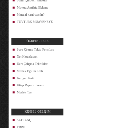
Sunu İçindeki Videolar
Motora Antifriz Ekleme
Mangal nasıl yapılır?
TÜVTÜRK MUAYENEYE
ÖĞRENCİLERE
Soru Çözme Takip Formları
Net Hesaplayıcı
Ders Çalışma Teknikleri
Meslek Eğilim Testi
Kariyer Testi
Kitap Raporu Formu
Meslek Test
KİŞİSEL GELİŞİM
SATRANÇ
EBRU