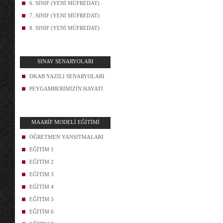
6. SINIF (YENİ MÜFREDAT)
7. SINIF (YENİ MÜFREDAT)
8. SINIF (YENİ MÜFREDAT)
SINAV SENARYOLARI
DKAB YAZILI SENARYOLARI
PEYGAMBERİMİZİN HAYATI
MAARİF MODELİ EĞİTİMİ
ÖĞRETMEN YANSITMALARI
EĞİTİM 1
EĞİTİM 2
EĞİTİM 3
EĞİTİM 4
EĞİTİM 5
EĞİTİM 6