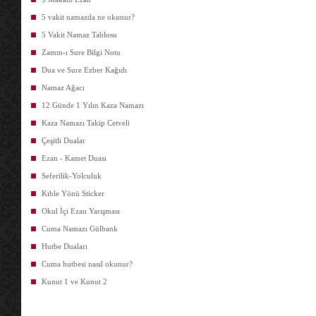
5 vakit namazda ne okunur?
5 Vakit Namaz Tablosu
Zamm-ı Sure Bilgi Notu
Dua ve Sure Ezber Kağıdı
Namaz Ağacı
12 Günde 1 Yılın Kaza Namazı
Kaza Namazı Takip Cetveli
Çeşitli Dualar
Ezan - Kamet Duası
Seferilik-Yolculuk
Kıble Yönü Sticker
Okul İçi Ezan Yarışması
Cuma Namazı Gülbank
Hutbe Duaları
Cuma hutbesi nasıl okunur?
Kunut 1 ve Kunut 2