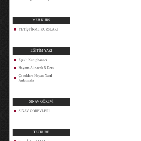
MEB KURS
YETİŞTİRME KURSLARI
EĞİTİM YAZI
Eşekli Kütüphaneci
Hayatta Alınacak 5 Ders
Çocuklara Hayatı Nasıl
Anlatmalı?
SINAV GÖREVİ
SINAV GÖREVLERİ
TECRÜBE