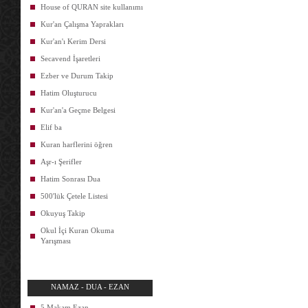
House of QURAN site kullanımı
Kur'an Çalışma Yaprakları
Kur'an'ı Kerim Dersi
Secavend İşaretleri
Ezber ve Durum Takip
Hatim Oluşturucu
Kur'an'a Geçme Belgesi
Elif ba
Kuran harflerini öğren
Aşr-ı Şerifler
Hatim Sonrası Dua
500'lük Çetele Listesi
Okuyuş Takip
Okul İçi Kuran Okuma
Yarışması
NAMAZ - DUA - EZAN
5 Makam Ezan