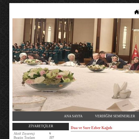
ANA SAYFA
VERDİĞİM SEMİNERLER
ZİYARETÇİLER
Dua ve Sure Ezber Kağıdı
Aktif Ziyaretçi
6
Bugün Toplam
227