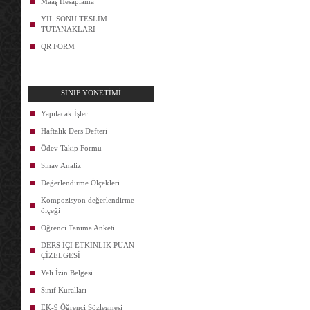
Maaş Hesaplama
YIL SONU TESLİM
TUTANAKLARI
QR FORM
SINIF YÖNETİMİ
Yapılacak İşler
Haftalık Ders Defteri
Ödev Takip Formu
Sınav Analiz
Değerlendirme Ölçekleri
Kompozisyon değerlendirme
ölçeği
Öğrenci Tanıma Anketi
DERS İÇİ ETKİNLİK PUAN
ÇİZELGESİ
Veli İzin Belgesi
Sınıf Kuralları
EK-9 Öğrenci Sözleşmesi