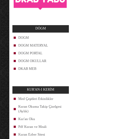
DÖGM
DOGM
DOGM MATERYAL
DOGM PORTAL
DOGM OKULLAR
DKAB MEB
KUR'AN-I KERİM
Med Çeşitleri Etkinlikler
Kuran Okuma Takip Çizelgesi
(Aylık)
Kur'an Oku
Pdf Kuran ve Meali
Kuran Ezber Sitesi